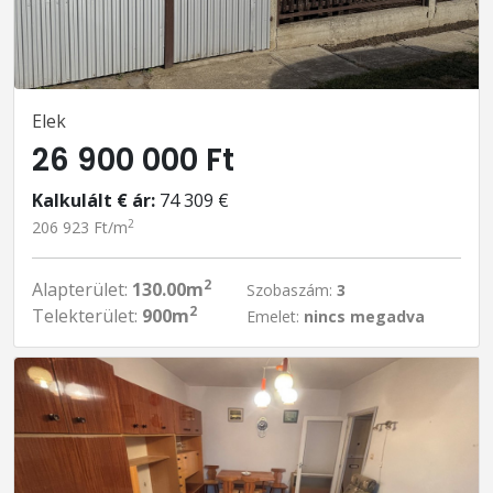
Elek
26 900 000 Ft
Kalkulált € ár:
74 309 €
2
206 923 Ft/m
2
Alapterület:
130.00m
Szobaszám:
3
2
Telekterület:
900m
Emelet:
nincs megadva