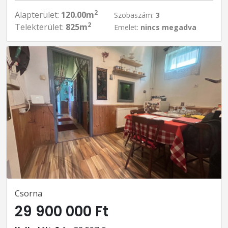
2
Alapterület:
120.00m
Szobaszám:
3
2
Telekterület:
825m
Emelet:
nincs megadva
Csorna
29 900 000 Ft