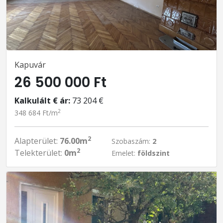
Kapuvár
26 500 000 Ft
Kalkulált € ár:
73 204 €
2
348 684 Ft/m
2
Alapterület:
76.00m
Szobaszám:
2
2
Telekterület:
0m
Emelet:
földszint