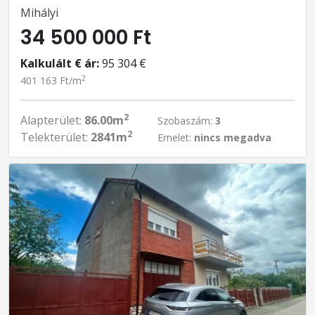
Mihályi
34 500 000 Ft
Kalkulált € ár:
95 304 €
2
401 163 Ft/m
2
Alapterület:
86.00m
Szobaszám:
3
2
Telekterület:
2841m
Emelet:
nincs megadva