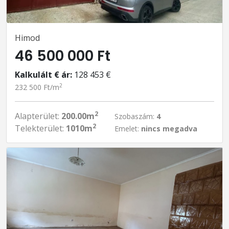
Himod
46 500 000 Ft
Kalkulált € ár:
128 453 €
2
232 500 Ft/m
2
Alapterület:
200.00m
Szobaszám:
4
2
Telekterület:
1010m
Emelet:
nincs megadva