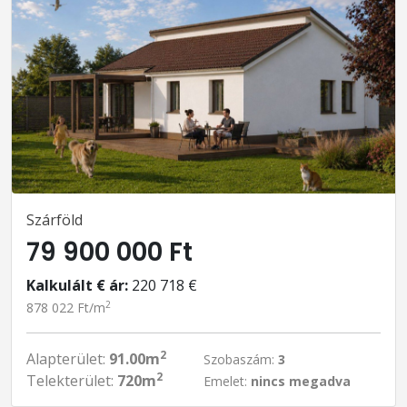
Szárföld
79 900 000 Ft
Kalkulált € ár:
220 718 €
2
878 022 Ft/m
2
Alapterület:
91.00m
Szobaszám:
3
2
Telekterület:
720m
Emelet:
nincs megadva