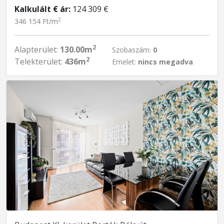
Kalkulált € ár:
124 309 €
2
346 154 Ft/m
2
Alapterület:
130.00m
Szobaszám:
0
2
Telekterület:
436m
Emelet:
nincs megadva