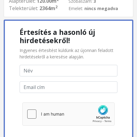
Alapterület:
120.00m
Szobaszám:
3
2
Telekterület:
2364m
Emelet:
nincs megadva
Értesítés a hasonló új
hirdetésekről!
Ingyenes értesítést küldünk az újonnan feladott
hirdetésekről a keresése alapján.