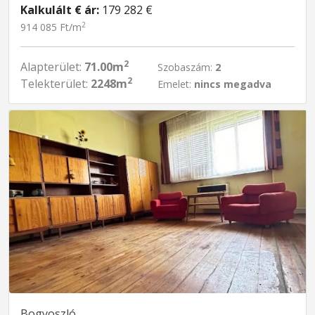
Kalkulált € ár:
179 282 €
2
914 085 Ft/m
2
Alapterület:
71.00m
Szobaszám:
2
2
Telekterület:
2248m
Emelet:
nincs megadva
Bogyoszló