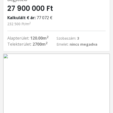
27 900 000 Ft
Kalkulált € ár:
77 072 €
2
232 500 Ft/m
2
Alapterület:
120.00m
Szobaszám:
3
2
Telekterület:
2700m
Emelet:
nincs megadva