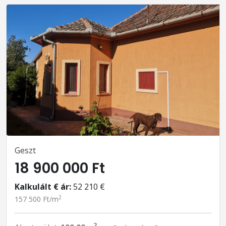
Geszt
18 900 000 Ft
Kalkulált € ár:
52 210 €
2
157 500 Ft/m
2