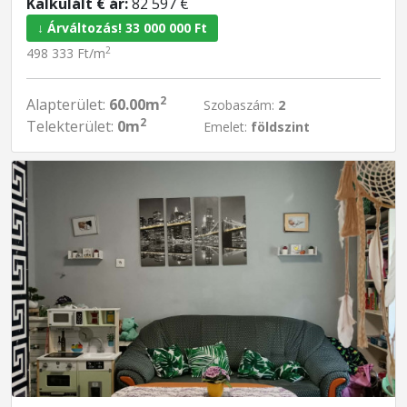
Kalkulált € ár:
82 597 €
↓ Árváltozás! 33 000 000 Ft
2
498 333 Ft/m
2
Alapterület:
60.00m
Szobaszám:
2
2
Telekterület:
0m
Emelet:
földszint