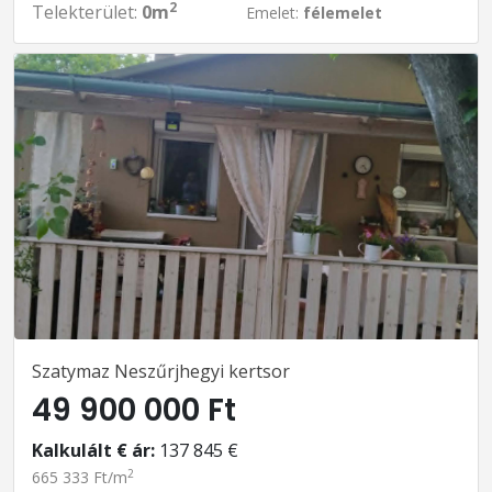
2
Telekterület:
0m
Emelet:
félemelet
Szatymaz Neszűrjhegyi kertsor
49 900 000 Ft
Kalkulált € ár:
137 845 €
2
665 333 Ft/m