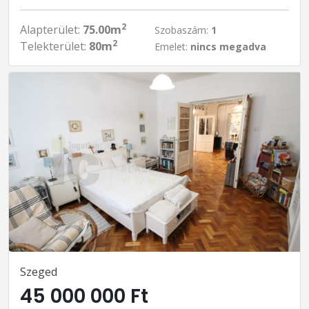
2
Alapterület:
75.00m
Szobaszám:
1
2
Telekterület:
80m
Emelet:
nincs megadva
Szeged
45 000 000 Ft