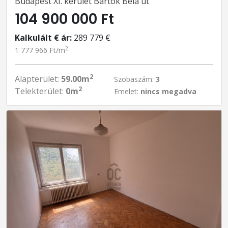
Budapest XI. kerület Bartók Béla út
104 900 000 Ft
Kalkulált € ár:
289 779 €
2
1 777 966 Ft/m
2
Alapterület:
59.00m
Szobaszám:
3
2
Telekterület:
0m
Emelet:
nincs megadva