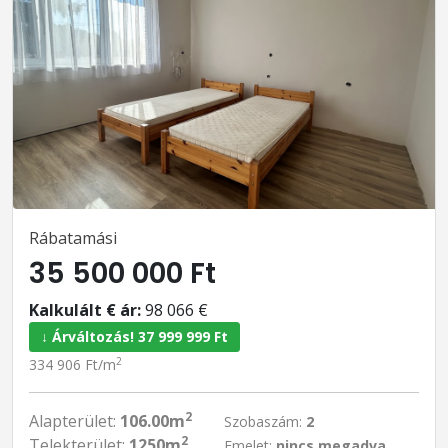
Rábatamási
35 500 000 Ft
Kalkulált € ár:
98 066 €
↓ Árváltozás! 37 999 999 Ft
2
334 906 Ft/m
2
Alapterület:
106.00m
Szobaszám:
2
2
Telekterület:
1250m
Emelet:
nincs megadva