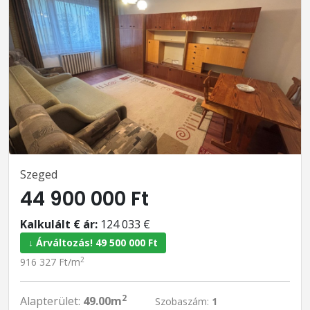
Szeged
44 900 000 Ft
Kalkulált € ár:
124 033 €
↓ Árváltozás! 49 500 000 Ft
2
916 327 Ft/m
2
Alapterület:
49.00m
Szobaszám:
1