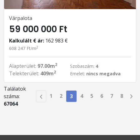
Várpalota
59 000 000 Ft
Kalkulált € ár:
162 983 €
2
608 247 Ft/m
2
Alapterület:
97.00m
Szobaszám:
4
2
Telekterület:
409m
Emelet:
nincs megadva
Találatok
1
2
4
5
6
7
8
száma:
3
67064