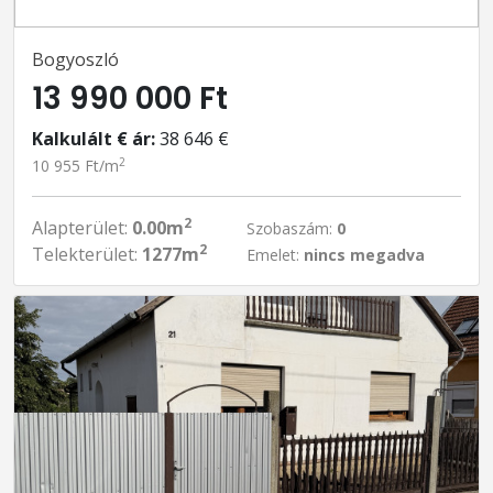
Bogyoszló
13 990 000 Ft
Kalkulált € ár:
38 646 €
2
10 955 Ft/m
2
Alapterület:
0.00m
Szobaszám:
0
2
Telekterület:
1277m
Emelet:
nincs megadva