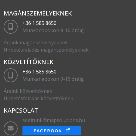
MAGÁNSZEMÉLYEKNEK
+36 1 585 8650
Munkanapokon 9-16 óráig
Áraink magánszemélyeknek
Hirdetésfeladás magánszemélyeknek
KÖZVETÍTŐKNEK
+36 1 585 8650
Munkanapokon 9-16 óráig
Áraink közvetítőknek
Hirdetésfeladás közvetítőknek
KAPCSOLAT
segitunk@mapsolutions.hu