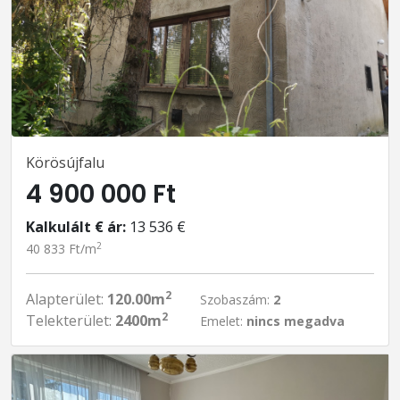
Körösújfalu
4 900 000 Ft
Kalkulált € ár:
13 536 €
2
40 833 Ft/m
2
Alapterület:
120.00m
Szobaszám:
2
2
Telekterület:
2400m
Emelet:
nincs megadva