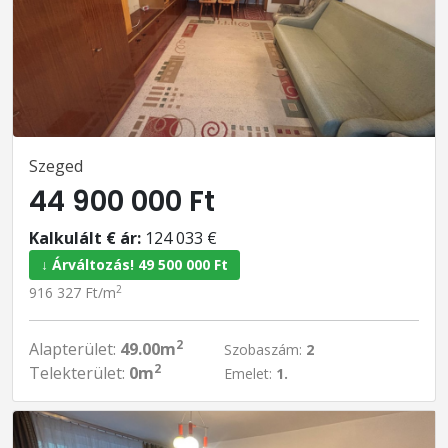
Szeged
44 900 000 Ft
Kalkulált € ár:
124 033 €
↓ Árváltozás! 49 500 000 Ft
2
916 327 Ft/m
2
Alapterület:
49.00m
Szobaszám:
2
2
Telekterület:
0m
Emelet:
1.