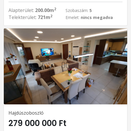
2
Alapterület:
200.00m
Szobaszám:
5
2
Telekterület:
721m
Emelet:
nincs megadva
Hajdúszoboszló
279 000 000 Ft