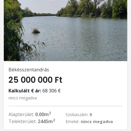
Békésszentandrás
25 000 000 Ft
Kalkulált € ár:
68 306 €
nincs megadva
2
Alapterület:
0.00m
Szobaszám:
0
2
Telekterület:
2445m
Emelet:
nincs megadva