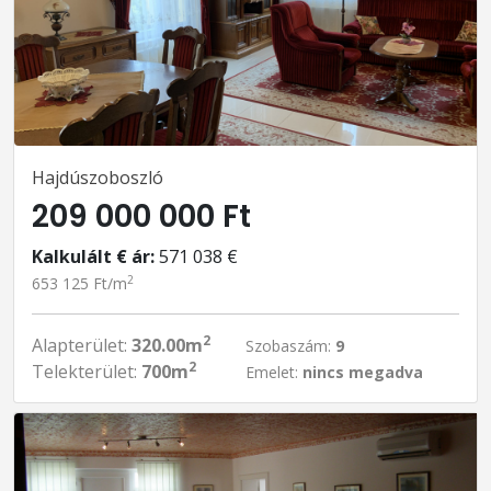
Hajdúszoboszló
209 000 000 Ft
Kalkulált € ár:
571 038 €
2
653 125 Ft/m
2
Alapterület:
320.00m
Szobaszám:
9
2
Telekterület:
700m
Emelet:
nincs megadva