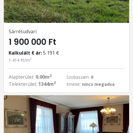
Sárrétudvari
1 900 000 Ft
Kalkulált € ár:
5 191 €
2
1 414 Ft/m
2
Alapterület:
0.00m
Szobaszám:
0
2
Telekterület:
1344m
Emelet:
nincs megadva