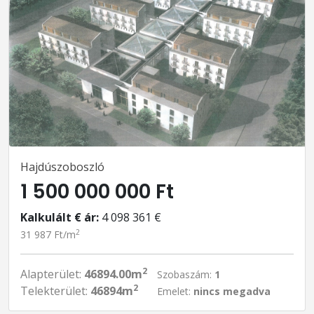
Hajdúszoboszló
1 500 000 000 Ft
Kalkulált € ár:
4 098 361 €
2
31 987 Ft/m
2
Alapterület:
46894.00m
Szobaszám:
1
2
Telekterület:
46894m
Emelet:
nincs megadva