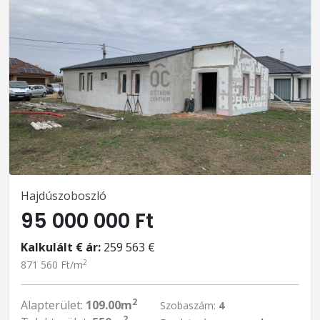
Hajdúszoboszló
95 000 000 Ft
Kalkulált € ár:
259 563 €
2
871 560 Ft/m
2
Alapterület:
109.00m
Szobaszám:
4
2