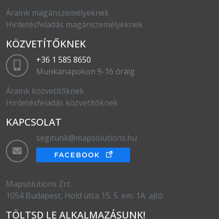
Áraink magánszemélyeknek
Hirdetésfeladás magánszemélyeknek
KÖZVETÍTŐKNEK
+36 1 585 8650
Munkanapokon 9-16 óráig
Áraink közvetítőknek
Hirdetésfeladás közvetítőknek
KAPCSOLAT
segitunk@mapsolutions.hu
Mapsolutions Zrt.
1054 Budapest, Hold utca 15. 5. em. 1A. ajtó
TÖLTSD LE ALKALMAZÁSUNK!