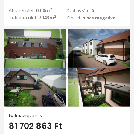
2
Alapterület:
0.00m
Szobaszám:
0
2
Telekterület:
7043m
Emelet:
nincs megadva
Balmazújváros
81 702 863 Ft