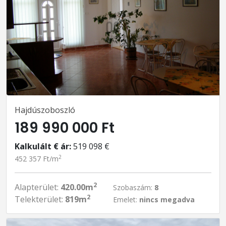
Hajdúszoboszló
189 990 000 Ft
Kalkulált € ár:
519 098 €
2
452 357 Ft/m
2
Alapterület:
420.00m
Szobaszám:
8
2
Telekterület:
819m
Emelet:
nincs megadva