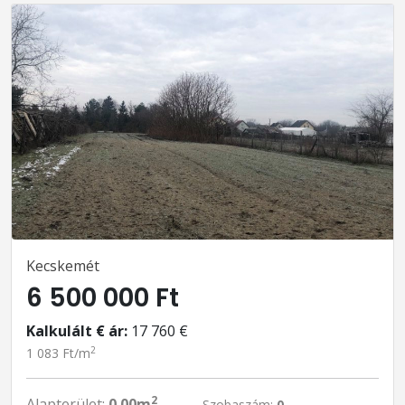
Kecskemét
6 500 000 Ft
Kalkulált € ár:
17 760 €
2
1 083 Ft/m
2
Alapterület:
0.00m
Szobaszám:
0