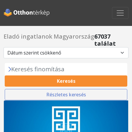
Eladó ingatlanok Magyarország
67037
találat
Keresés finomítása
Keresés
Részletes keresés