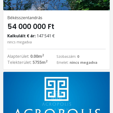
Békésszentandrás
54 000 000 Ft
Kalkulált € ár:
147 541 €
nincs megadva
2
Alapterület:
0.00m
Szobaszám:
0
2
Telekterület:
5755m
Emelet:
nincs megadva