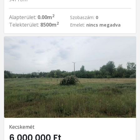
2
Alapterület:
0.00m
Szobaszám:
0
2
Telekterület:
8500m
Emelet:
nincs megadva
Kecskemét
6 000 000 Ft