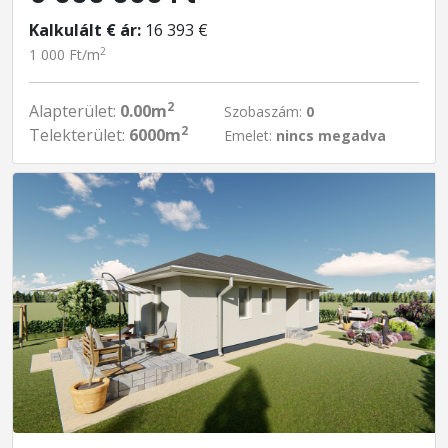
Kalkulált € ár:
16 393 €
2
1 000 Ft/m
2
Alapterület:
0.00m
Szobaszám:
0
2
Telekterület:
6000m
Emelet:
nincs megadva