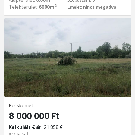
2
Telekterület:
6000m
Emelet:
nincs megadva
Kecskemét
8 000 000 Ft
Kalkulált € ár:
21 858 €
2
941 Ft/m