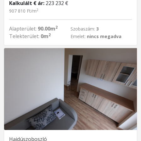
Kalkulált € ár:
223 232 €
2
907 810 Ft/m
2
Alapterület:
90.00m
Szobaszám:
3
2
Telekterület:
0m
Emelet:
nincs megadva
Hajdúszoboszló