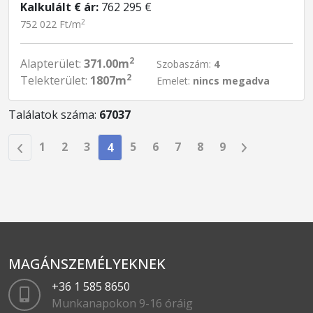
Kalkulált € ár:
762 295 €
2
752 022 Ft/m
2
Alapterület:
371.00m
Szobaszám:
4
2
Telekterület:
1807m
Emelet:
nincs megadva
Találatok száma:
67037
1
2
3
5
6
7
8
9
4
MAGÁNSZEMÉLYEKNEK
+36 1 585 8650
Munkanapokon 9-16 óráig