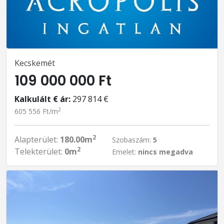
Kecskemét
109 000 000 Ft
Kalkulált € ár:
297 814 €
2
605 556 Ft/m
2
Alapterület:
180.00m
Szobaszám:
5
2
Telekterület:
0m
Emelet:
nincs megadva