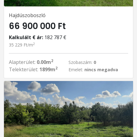
Hajdúszoboszló
66 900 000 Ft
Kalkulált € ár:
182 787 €
2
35 229 Ft/m
2
Alapterület:
0.00m
Szobaszám:
0
2
Telekterület:
1899m
Emelet:
nincs megadva