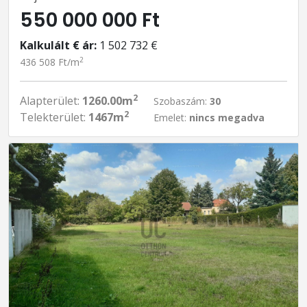
550 000 000 Ft
Kalkulált € ár:
1 502 732 €
2
436 508 Ft/m
2
Alapterület:
1260.00m
Szobaszám:
30
2
Telekterület:
1467m
Emelet:
nincs megadva