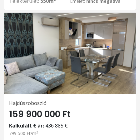
Telekterület:
550m
Emelet:
nincs megadva
Hajdúszoboszló
159 900 000 Ft
Kalkulált € ár:
436 885 €
2
799 500 Ft/m