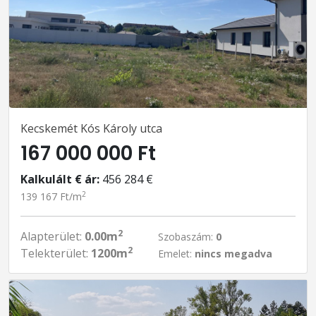
Kecskemét Kós Károly utca
167 000 000 Ft
Kalkulált € ár:
456 284 €
2
139 167 Ft/m
2
Alapterület:
0.00m
Szobaszám:
0
2
Telekterület:
1200m
Emelet:
nincs megadva