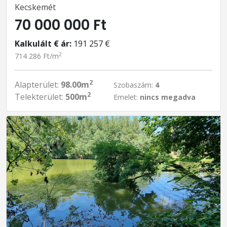
Kecskemét
70 000 000 Ft
Kalkulált € ár:
191 257 €
2
714 286 Ft/m
2
Alapterület:
98.00m
Szobaszám:
4
2
Telekterület:
500m
Emelet:
nincs megadva