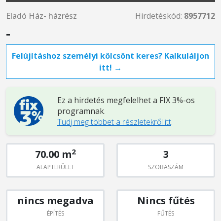
Eladó Ház- házrész
Hirdetéskód:
8957712
-
Felújításhoz személyi kölcsönt keres? Kalkuláljon
itt! →
Ez a hirdetés megfelelhet a FIX 3%-os
programnak
.
Tudj meg többet a részletekről itt
.
2
70.00 m
3
ALAPTERÜLET
SZOBASZÁM
nincs megadva
Nincs fűtés
ÉPÍTÉS
FŰTÉS