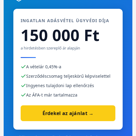
INGATLAN ADÁSVÉTEL ÜGYVÉDI DÍJA
150 000 Ft
a hirdetésben szereplő ár alapján
A vételár 0,45%-a
Szerződéscsomag teljeskörű képviselettel
Ingyenes tulajdoni lap ellenőrzés
Az ÁFA-t már tartalmazza
Érdekel az ajánlat →