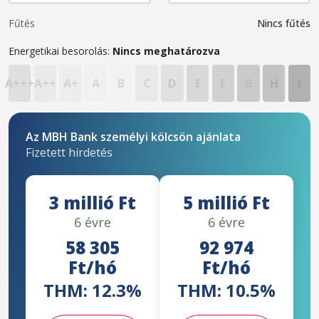
Fűtés
Nincs fűtés
Energetikai besorolás:
Nincs meghatározva
A+++
A++
A+
A
B
C
D
E
F
G
H
I
Az MBH Bank személyi kölcsön ajánlata
Fizetett hirdetés
3 millió Ft
5 millió Ft
6 évre
6 évre
58 305
92 974
Ft/hó
Ft/hó
THM: 12.3%
THM: 10.5%