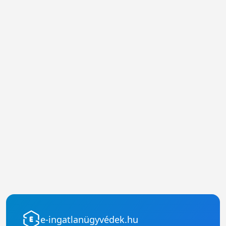
e-ingatlanügyvédek.hu