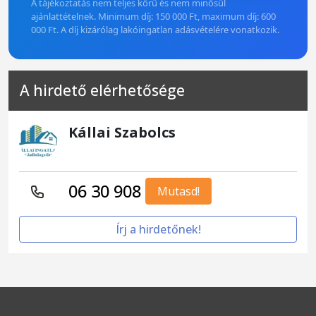
A tájékoztatás nem teljes körű és nem minősül
ajánlattételnek. Minimum díj: 150 000 Ft, maximum díj: 600
000 Ft. A díj kizárólag lakóingatlan adásvételére vonatkozik.
A hirdető elérhetősége
Kállai Szabolcs
06 30 908
Mutasd!
Írj a hirdetőnek!