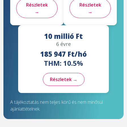
Részletek
Részletek
→
→
10 millió Ft
6 évre
185 947 Ft/hó
THM: 10.5%
Részletek →
A tájékoztatás nem teljes körű és nem minősül
ajánlattételnek.