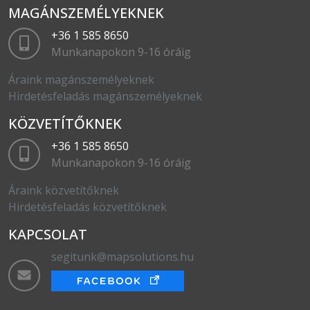
MAGÁNSZEMÉLYEKNEK
+36 1 585 8650
Munkanapokon 9-16 óráig
Áraink magánszemélyeknek
Hirdetésfeladás magánszemélyeknek
KÖZVETÍTŐKNEK
+36 1 585 8650
Munkanapokon 9-16 óráig
Áraink közvetítőknek
Hirdetésfeladás közvetítőknek
KAPCSOLAT
segitunk@mapsolutions.hu