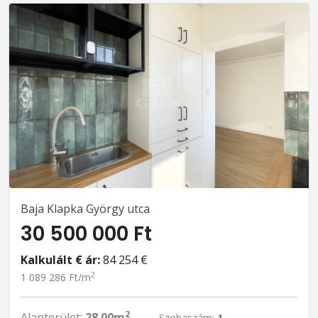
Baja Klapka György utca
30 500 000 Ft
Kalkulált € ár:
84 254 €
2
1 089 286 Ft/m
2
Alapterület:
28.00m
Szobaszám:
1