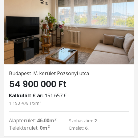
Budapest IV. kerület Pozsonyi utca
54 900 000 Ft
Kalkulált € ár:
151 657 €
2
1 193 478 Ft/m
2
Alapterület:
46.00m
Szobaszám:
2
2
Telekterület:
0m
Emelet:
6.