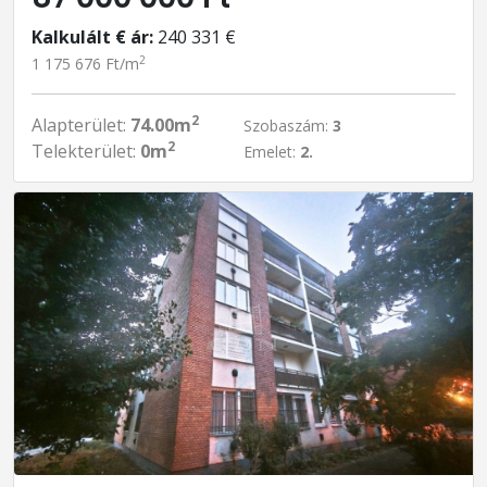
Kalkulált € ár:
240 331 €
2
1 175 676 Ft/m
2
Alapterület:
74.00m
Szobaszám:
3
2
Telekterület:
0m
Emelet:
2.