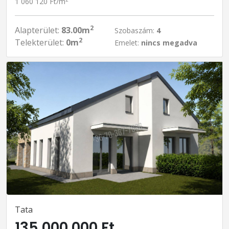
1 060 120 Ft/m
2
Alapterület:
83.00m
Szobaszám:
4
2
Telekterület:
0m
Emelet:
nincs megadva
Tata
135 000 000 Ft