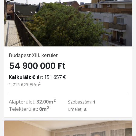
Budapest XIII. kerület
54 900 000 Ft
Kalkulált € ár:
151 657 €
2
1 715 625 Ft/m
2
Alapterület:
32.00m
Szobaszám:
1
2
Telekterület:
0m
Emelet:
3.