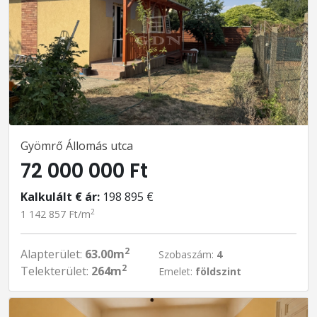
Gyömrő Állomás utca
72 000 000 Ft
Kalkulált € ár:
198 895 €
2
1 142 857 Ft/m
2
Alapterület:
63.00m
Szobaszám:
4
2
Telekterület:
264m
Emelet:
földszint