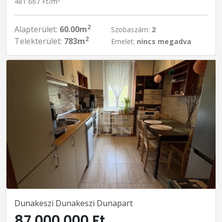
481 667 Ft/m
2
Alapterület:
60.00m
Szobaszám:
2
2
Telekterület:
783m
Emelet:
nincs megadva
Dunakeszi Dunakeszi Dunapart
87 000 000 Ft