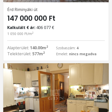
Érd Riminyáki út
147 000 000 Ft
Kalkulált € ár:
406 077 €
2
1 050 000 Ft/m
2
Alapterület:
140.00m
Szobaszám:
4
2
Telekterület:
577m
Emelet:
nincs megadva