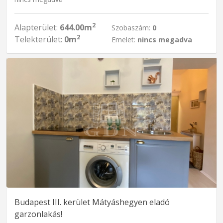
2
Alapterület:
644.00m
Szobaszám:
0
2
Telekterület:
0m
Emelet:
nincs megadva
Budapest III. kerület Mátyáshegyen eladó
garzonlakás!