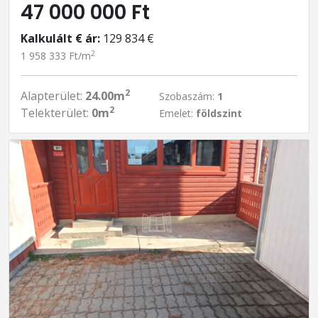
47 000 000 Ft
Kalkulált € ár:
129 834 €
2
1 958 333 Ft/m
2
Alapterület:
24.00m
Szobaszám:
1
2
Telekterület:
0m
Emelet:
földszint