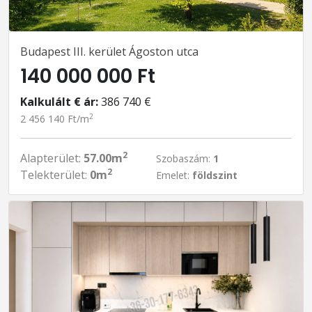
Budapest III. kerület Ágoston utca
140 000 000 Ft
Kalkulált € ár:
386 740 €
2
2 456 140 Ft/m
2
Alapterület:
57.00m
Szobaszám:
1
2
Telekterület:
0m
Emelet:
földszint