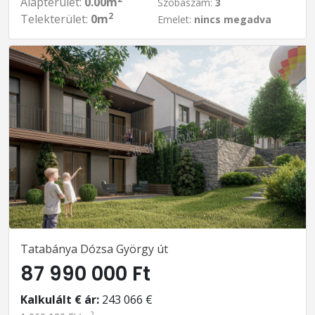
Alapterület:
0.00m
Szobaszám:
3
2
Telekterület:
0m
Emelet:
nincs megadva
Tatabánya Dózsa György út
87 990 000 Ft
Kalkulált € ár:
243 066 €
2