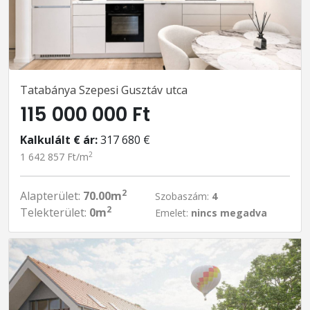
Tatabánya Szepesi Gusztáv utca
115 000 000 Ft
Kalkulált € ár:
317 680 €
2
1 642 857 Ft/m
2
Alapterület:
70.00m
Szobaszám:
4
2
Telekterület:
0m
Emelet:
nincs megadva