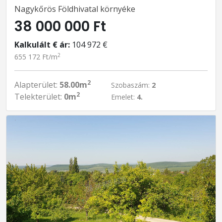
Nagykőrös Földhivatal környéke
38 000 000 Ft
Kalkulált € ár:
104 972 €
2
655 172 Ft/m
2
Alapterület:
58.00m
Szobaszám:
2
2
Telekterület:
0m
Emelet:
4.