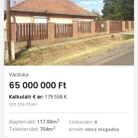
Vácduka
65 000 000 Ft
Kalkulált € ár:
179 558 €
2
555 556 Ft/m
2
Alapterület:
117.00m
Szobaszám:
4
2
Telekterület:
704m
Emelet:
nincs megadva