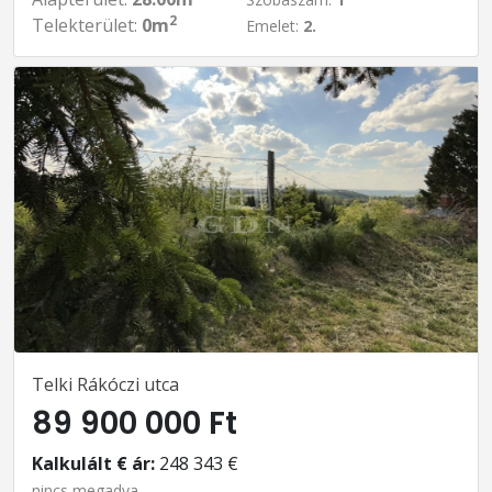
2
Telekterület:
0m
Emelet:
2.
Telki Rákóczi utca
89 900 000 Ft
Kalkulált € ár:
248 343 €
nincs megadva