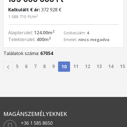
Kalkulált € ár:
372 928 €
2
1 088 710 Ft/m
2
Alapterület:
124.00m
Szobaszám:
4
2
Telekterület:
400m
Emelet:
nincs megadva
Találatok száma:
67054
5
6
7
8
9
11
12
13
14
15
10
MAGÁNSZEMÉLYEKNEK
+36 1 585 8650