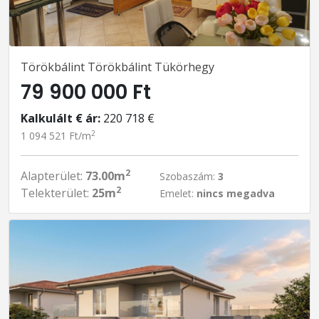
Törökbálint Törökbálint Tükörhegy
79 900 000 Ft
Kalkulált € ár:
220 718 €
2
1 094 521 Ft/m
2
Alapterület:
73.00m
Szobaszám:
3
2
Telekterület:
25m
Emelet:
nincs megadva