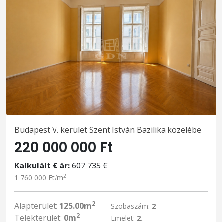
Budapest V. kerület Szent István Bazilika közelébe
220 000 000 Ft
Kalkulált € ár:
607 735 €
2
1 760 000 Ft/m
2
Alapterület:
125.00m
Szobaszám:
2
2
Telekterület:
0m
Emelet:
2.