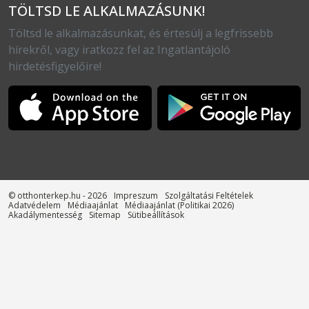
TÖLTSD LE ALKALMAZÁSUNK!
Töltsd le alkalmazásunkat, és értesülj a legfrissebb
hírekről, vagy iratkozz fel az Ingatlantájoló
hirdetésfigyelőire!
© otthonterkep.hu - 2026
Impreszum
Szolgáltatási Feltételek
Adatvédelem
Médiaajánlat
Médiaajánlat (Politikai 2026)
Akadálymentesség
Sitemap
Sütibeállítások