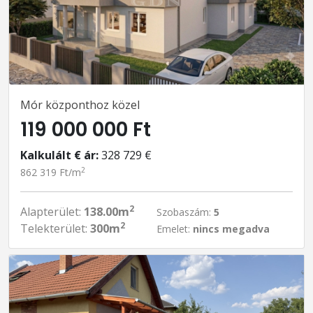
Mór központhoz közel
119 000 000 Ft
Kalkulált € ár:
328 729 €
2
862 319 Ft/m
2
Alapterület:
138.00m
Szobaszám:
5
2
Telekterület:
300m
Emelet:
nincs megadva