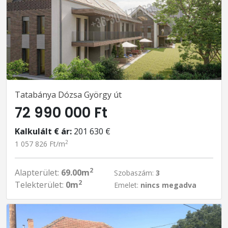
Tatabánya Dózsa György út
72 990 000 Ft
Kalkulált € ár:
201 630 €
2
1 057 826 Ft/m
2
Alapterület:
69.00m
Szobaszám:
3
2
Telekterület:
0m
Emelet:
nincs megadva