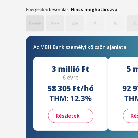
Energetikai besorolás:
Nincs meghatározva
A+++
A++
A+
A
B
C
Az MBH Bank személyi kölcsön ajánlata
3 millió Ft
5 m
6 évre
58 305 Ft/hó
92 9
THM: 12.3%
THM
Részletek →
Ré