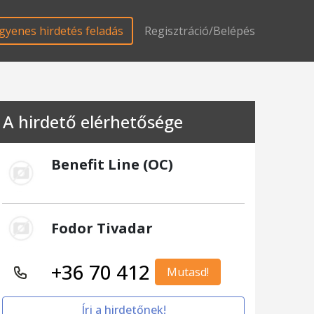
gyenes hirdetés feladás
Regisztráció/Belépés
A hirdető elérhetősége
Benefit Line (OC)
Fodor Tivadar
+36 70 412
Mutasd!
Írj a hirdetőnek!