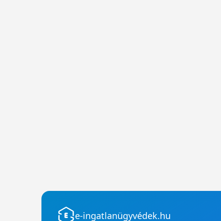
e-ingatlanügyvédek.hu