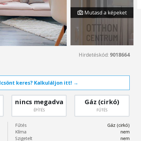
Mutasd a képeket
Hirdetéskód:
9018664
csönt keres? Kalkuláljon itt! →
nincs megadva
Gáz (cirkó)
ÉPÍTÉS
FŰTÉS
Fűtés
Gáz (cirkó)
Klíma
nem
Szigetelt
nem