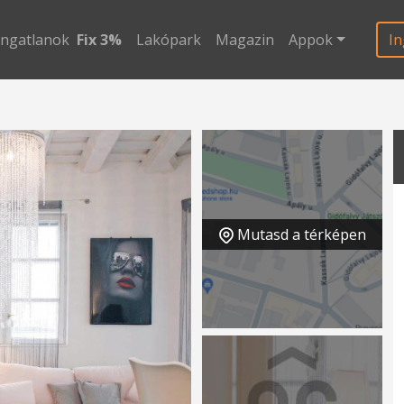
ingatlanok
Fix 3%
Lakópark
Magazin
Appok
In
Mutasd a térképen