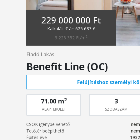
229 000 000 Ft
Kalkulált € ár: 625 683 €
2
3 225 352 Ft/m
Eladó Lakás
Benefit Line (OC)
Felújításhoz személyi köl
2
71.00 m
3
ALAPTERÜLET
SZOBASZÁM
CSOK igénybe vehető
nem
Tetőtér beépíthető
nem
Építés éve
1932