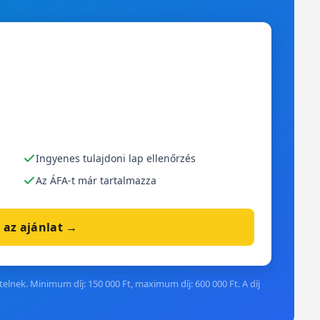
Ingyenes tulajdoni lap ellenőrzés
Az ÁFA-t már tartalmazza
 az ajánlat →
elnek. Minimum díj: 150 000 Ft, maximum díj: 600 000 Ft. A díj