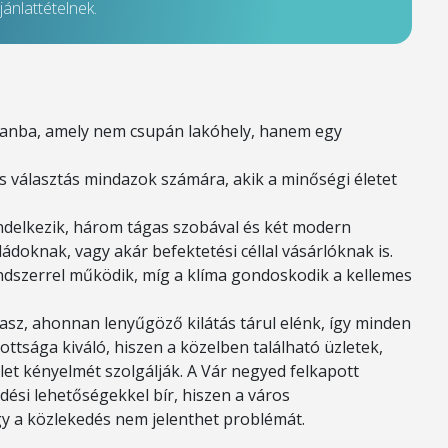
ánlattételnek.
tlanba, amely nem csupán lakóhely, hanem egy
is választás mindazok számára, akik a minőségi életet
endelkezik, három tágas szobával és két modern
ládoknak, vagy akár befektetési céllal vásárlóknak is.
rendszerrel működik, míg a klíma gondoskodik a kellemes
asz, ahonnan lenyűgöző kilátás tárul elénk, így minden
ottsága kiváló, hiszen a közelben található üzletek,
et kényelmét szolgálják. A Vár negyed felkapott
ési lehetőségekkel bír, hiszen a város
y a közlekedés nem jelenthet problémát.