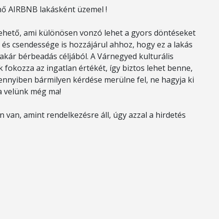
enő AIRBNB lakásként üzemel !
vehető, ami különösen vonzó lehet a gyors döntéseket
és csendessége is hozzájárul ahhoz, hogy ez a lakás
 akár bérbeadás céljából. A Várnegyed kulturális
fokozza az ingatlan értékét, így biztos lehet benne,
ennyiben bármilyen kérdése merülne fel, ne hagyja ki
ba velünk még ma!
 van, amint rendelkezésre áll, úgy azzal a hirdetés