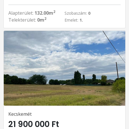
2
Alapterület:
132.00m
Szobaszám:
0
2
Telekterület:
0m
Emelet:
1.
Kecskemét
21 900 000 Ft