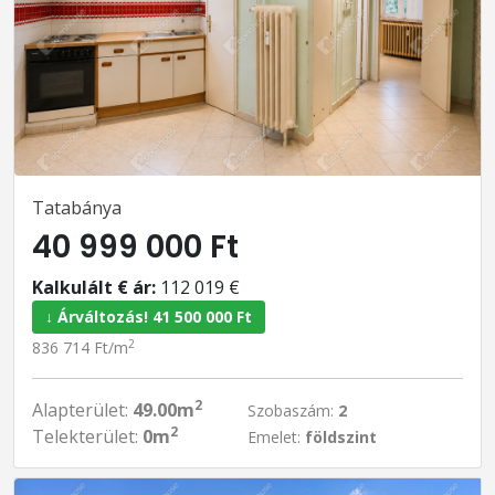
Tatabánya
40 999 000 Ft
Kalkulált € ár:
112 019 €
↓ Árváltozás! 41 500 000 Ft
2
836 714 Ft/m
2
Alapterület:
49.00m
Szobaszám:
2
2
Telekterület:
0m
Emelet:
földszint