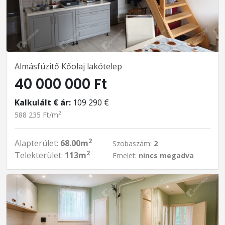
Almásfüzitő Kőolaj lakótelep
40 000 000 Ft
Kalkulált € ár:
109 290 €
2
588 235 Ft/m
2
Alapterület:
68.00m
Szobaszám:
2
2
Telekterület:
113m
Emelet:
nincs megadva