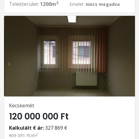
2
Telekterület:
1200m
Emelet:
nincs megadva
Kecskemét
120 000 000 Ft
Kalkulált € ár:
327 869 €
2
909 091 Ft/m