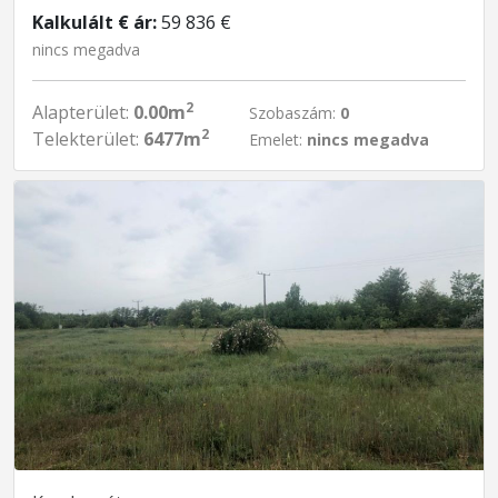
Kalkulált € ár:
59 836 €
nincs megadva
2
Alapterület:
0.00m
Szobaszám:
0
2
Telekterület:
6477m
Emelet:
nincs megadva