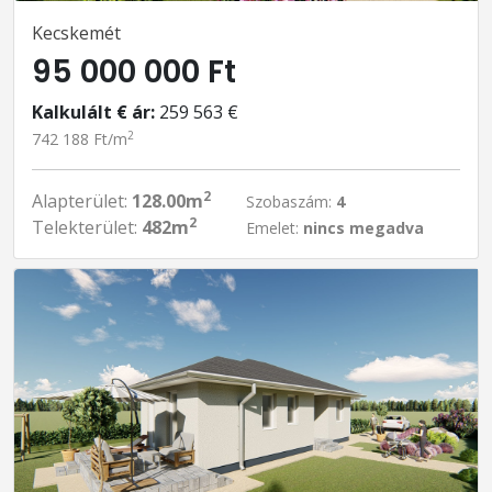
Kecskemét
95 000 000 Ft
Kalkulált € ár:
259 563 €
2
742 188 Ft/m
2
Alapterület:
128.00m
Szobaszám:
4
2
Telekterület:
482m
Emelet:
nincs megadva