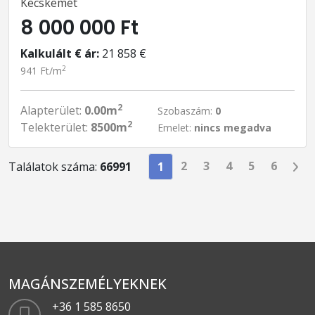
Kecskemét
8 000 000 Ft
Kalkulált € ár:
21 858 €
2
941 Ft/m
2
Alapterület:
0.00m
Szobaszám:
0
2
Telekterület:
8500m
Emelet:
nincs megadva
2
3
4
5
6
Találatok száma:
66991
1
MAGÁNSZEMÉLYEKNEK
+36 1 585 8650