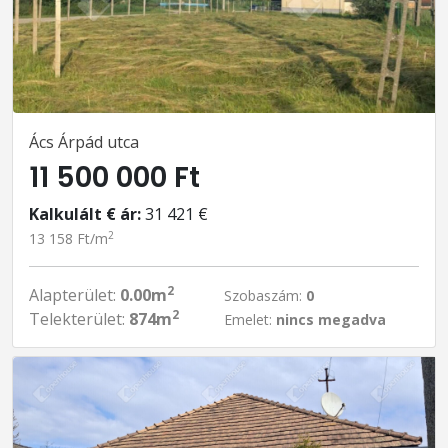
Ács Árpád utca
11 500 000 Ft
Kalkulált € ár:
31 421 €
2
13 158 Ft/m
2
Alapterület:
0.00m
Szobaszám:
0
2
Telekterület:
874m
Emelet:
nincs megadva