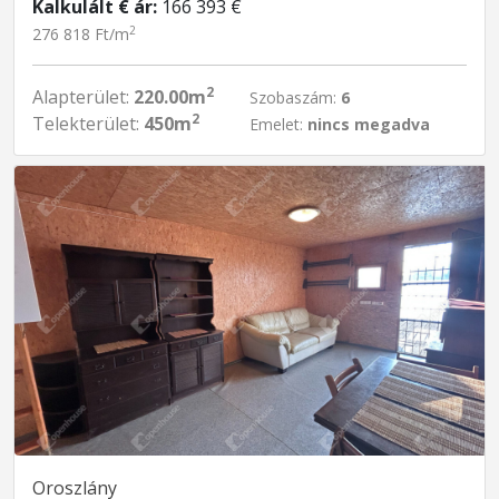
Kalkulált € ár:
166 393 €
2
276 818 Ft/m
2
Alapterület:
220.00m
Szobaszám:
6
2
Telekterület:
450m
Emelet:
nincs megadva
Oroszlány