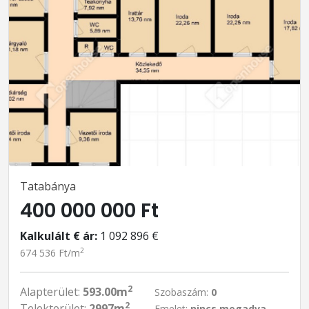
Tatabánya
400 000 000 Ft
Kalkulált € ár:
1 092 896 €
2
674 536 Ft/m
2
Alapterület:
593.00m
Szobaszám:
0
2
Telekterület:
2997m
Emelet:
nincs megadva