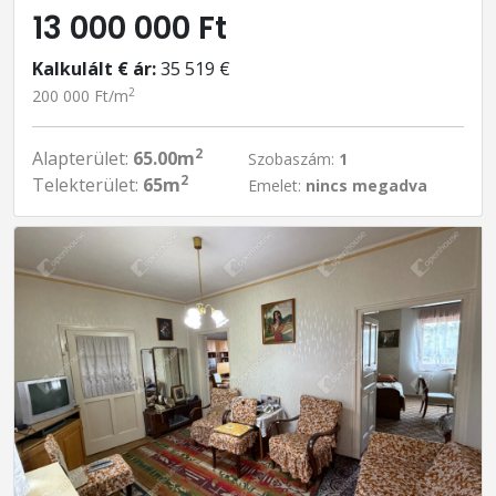
13 000 000 Ft
Kalkulált € ár:
35 519 €
2
200 000 Ft/m
2
Alapterület:
65.00m
Szobaszám:
1
2
Telekterület:
65m
Emelet:
nincs megadva