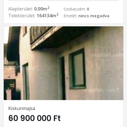
2
Alapterület:
0.00m
Szobaszám:
0
2
Telekterület:
164134m
Emelet:
nincs megadva
Kiskunmajsa
60 900 000 Ft