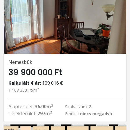
Nemesbük
39 900 000 Ft
Kalkulált € ár:
109 016 €
2
1 108 333 Ft/m
2
Alapterület:
36.00m
Szobaszám:
2
2
Telekterület:
297m
Emelet:
nincs megadva