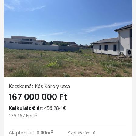
Kecskemét Kós Károly utca
167 000 000 Ft
Kalkulált € ár:
456 284 €
2
139 167 Ft/m
2
Alapterület:
0.00m
Szobaszám:
0