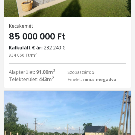
Kecskemét
85 000 000 Ft
Kalkulált € ár:
232 240 €
2
934 066 Ft/m
2
Alapterület:
91.00m
Szobaszám:
5
2
Telekterület:
443m
Emelet:
nincs megadva