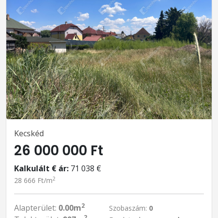
Kecskéd
26 000 000 Ft
Kalkulált € ár:
71 038 €
2
28 666 Ft/m
2
Alapterület:
0.00m
Szobaszám:
0
2