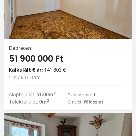
Debrecen
51 900 000 Ft
Kalkulált € ár:
141 803 €
2
1 017 647 Ft/m
2
Alapterület:
51.00m
Szobaszám:
1
2
Telekterület:
0m
Emelet:
földszint