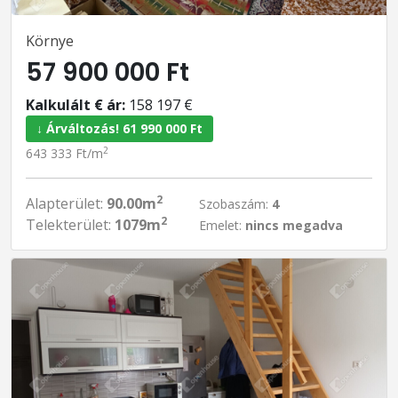
Környe
57 900 000 Ft
Kalkulált € ár:
158 197 €
↓ Árváltozás! 61 990 000 Ft
2
643 333 Ft/m
2
Alapterület:
90.00m
Szobaszám:
4
2
Telekterület:
1079m
Emelet:
nincs megadva