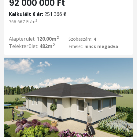
92 000 000 Ft
Kalkulált € ár:
251 366 €
2
766 667 Ft/m
2
Alapterület:
120.00m
Szobaszám:
4
2
Telekterület:
482m
Emelet:
nincs megadva