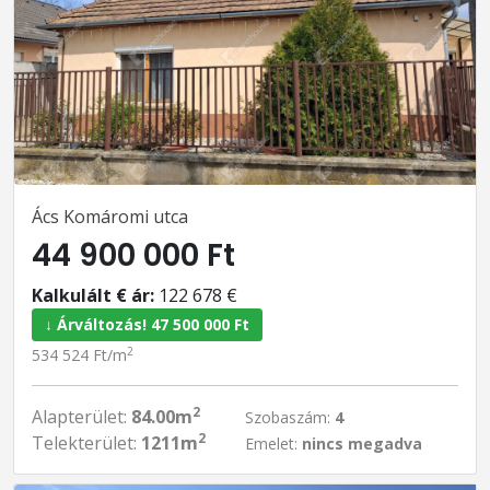
Ács Komáromi utca
44 900 000 Ft
Kalkulált € ár:
122 678 €
↓ Árváltozás! 47 500 000 Ft
2
534 524 Ft/m
2
Alapterület:
84.00m
Szobaszám:
4
2
Telekterület:
1211m
Emelet:
nincs megadva