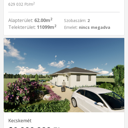
2
629 032 Ft/m
2
Alapterület:
62.00m
Szobaszám:
2
2
Telekterület:
11099m
Emelet:
nincs megadva
Kecskemét