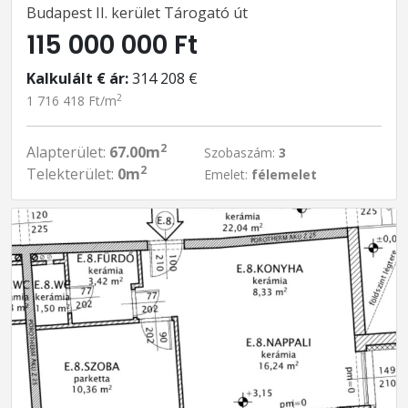
Budapest II. kerület Tárogató út
115 000 000 Ft
Kalkulált € ár:
314 208 €
2
1 716 418 Ft/m
2
Alapterület:
67.00m
Szobaszám:
3
2
Telekterület:
0m
Emelet:
félemelet