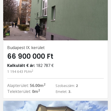
Budapest IX. kerület
66 900 000 Ft
Kalkulált € ár:
182 787 €
2
1 194 643 Ft/m
2
Alapterület:
56.00m
Szobaszám:
2
2
Telekterület:
0m
Emelet:
3.