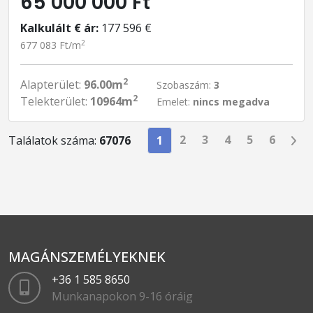
65 000 000 Ft
Kalkulált € ár:
177 596 €
2
677 083 Ft/m
2
Alapterület:
96.00m
Szobaszám:
3
2
Telekterület:
10964m
Emelet:
nincs megadva
2
3
4
5
6
Találatok száma:
67076
1
MAGÁNSZEMÉLYEKNEK
+36 1 585 8650
Munkanapokon 9-16 óráig