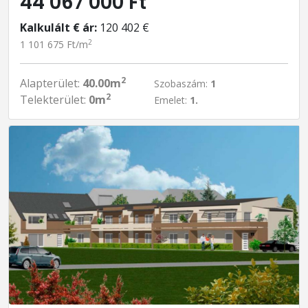
44 067 000 Ft
Kalkulált € ár:
120 402 €
2
1 101 675 Ft/m
2
Alapterület:
40.00m
Szobaszám:
1
2
Telekterület:
0m
Emelet:
1.