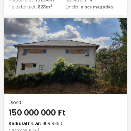
2
Telekterület:
828m
Emelet:
nincs megadva
Diósd
150 000 000 Ft
Kalkulált € ár:
409 836 €
2
1 500 000 Ft/m