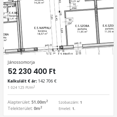
Jánossomorja
52 230 400 Ft
Kalkulált € ár:
142 706 €
2
1 024 125 Ft/m
2
Alapterület:
51.00m
Szobaszám:
1
2
Telekterület:
0m
Emelet:
1.