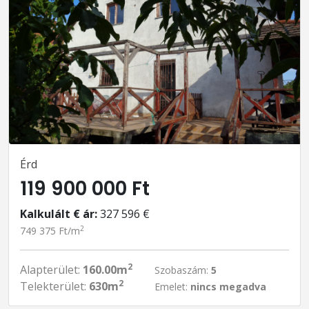
Érd
119 900 000 Ft
Kalkulált € ár:
327 596 €
2
749 375 Ft/m
2
Alapterület:
160.00m
Szobaszám:
5
2
Telekterület:
630m
Emelet:
nincs megadva