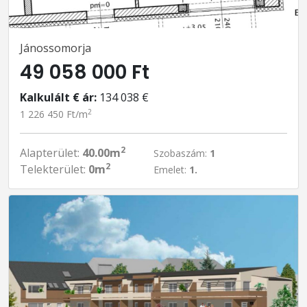
Jánossomorja
49 058 000 Ft
Kalkulált € ár:
134 038 €
2
1 226 450 Ft/m
2
Alapterület:
40.00m
Szobaszám:
1
2
Telekterület:
0m
Emelet:
1.