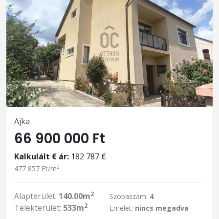
Ajka
66 900 000 Ft
Kalkulált € ár:
182 787 €
2
477 857 Ft/m
2
Alapterület:
140.00m
Szobaszám:
4
2
Telekterület:
533m
Emelet:
nincs megadva