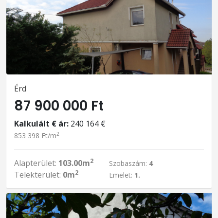
Érd
87 900 000 Ft
Kalkulált € ár:
240 164 €
2
853 398 Ft/m
2
Alapterület:
103.00m
Szobaszám:
4
2
Telekterület:
0m
Emelet:
1.