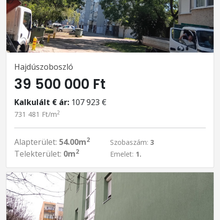
Hajdúszoboszló
39 500 000 Ft
Kalkulált € ár:
107 923 €
2
731 481 Ft/m
2
Alapterület:
54.00m
Szobaszám:
3
2
Telekterület:
0m
Emelet:
1.