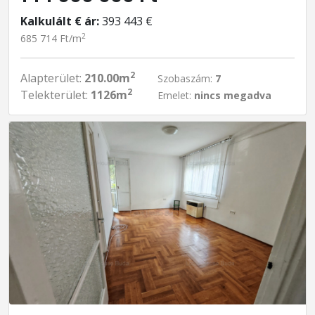
Kalkulált € ár:
393 443 €
2
685 714 Ft/m
2
Alapterület:
210.00m
Szobaszám:
7
2
Telekterület:
1126m
Emelet:
nincs megadva