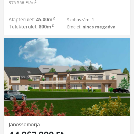
2
375 556 Ft/m
2
Alapterület:
45.00m
Szobaszám:
1
2
Telekterület:
800m
Emelet:
nincs megadva
Jánossomorja