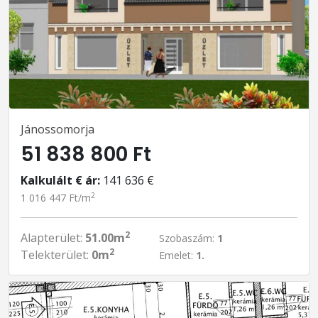
Jánossomorja
51 838 800 Ft
Kalkulált € ár:
141 636 €
2
1 016 447 Ft/m
2
Alapterület:
51.00m
Szobaszám:
1
2
Telekterület:
0m
Emelet:
1.