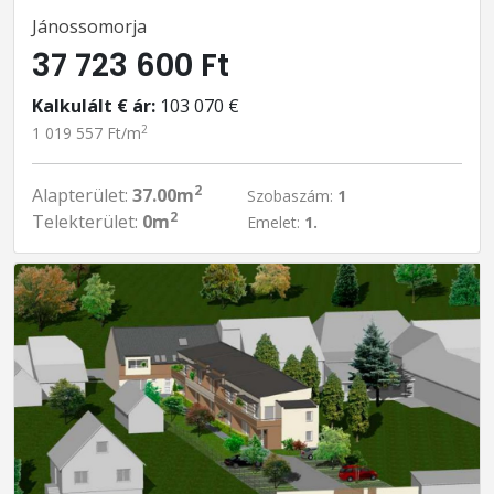
Jánossomorja
37 723 600 Ft
Kalkulált € ár:
103 070 €
2
1 019 557 Ft/m
2
Alapterület:
37.00m
Szobaszám:
1
2
Telekterület:
0m
Emelet:
1.