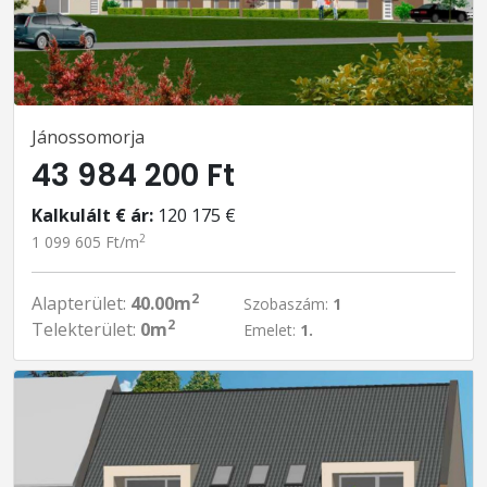
Jánossomorja
43 984 200 Ft
Kalkulált € ár:
120 175 €
2
1 099 605 Ft/m
2
Alapterület:
40.00m
Szobaszám:
1
2
Telekterület:
0m
Emelet:
1.