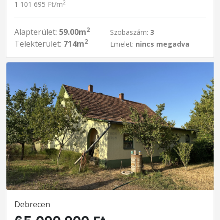
2
1 101 695 Ft/m
2
Alapterület:
59.00m
Szobaszám:
3
2
Telekterület:
714m
Emelet:
nincs megadva
Debrecen