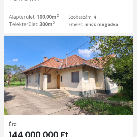
2
Alapterület:
100.00m
Szobaszám:
4
2
Telekterület:
300m
Emelet:
nincs megadva
Érd
144 000 000 Ft