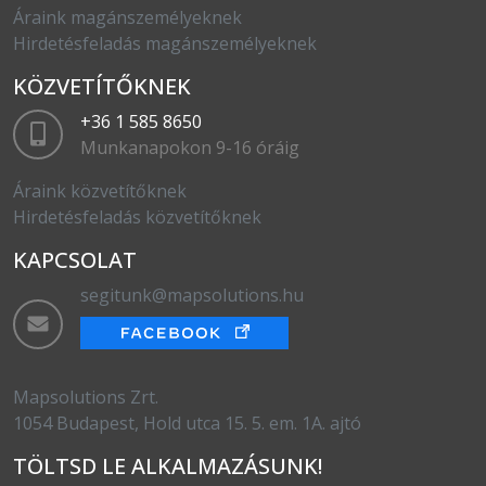
Áraink magánszemélyeknek
Hirdetésfeladás magánszemélyeknek
KÖZVETÍTŐKNEK
+36 1 585 8650
Munkanapokon 9-16 óráig
Áraink közvetítőknek
Hirdetésfeladás közvetítőknek
KAPCSOLAT
segitunk@mapsolutions.hu
Mapsolutions Zrt.
1054 Budapest, Hold utca 15. 5. em. 1A. ajtó
TÖLTSD LE ALKALMAZÁSUNK!