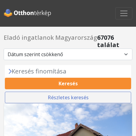
Eladó ingatlanok Magyarország
67076
találat
Keresés finomítása
Keresés
Részletes keresés