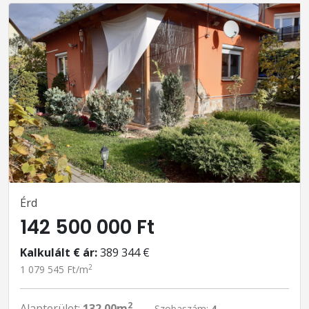
Érd
142 500 000 Ft
Kalkulált € ár:
389 344 €
2
1 079 545 Ft/m
2
Alapterület:
132.00m
Szobaszám:
4