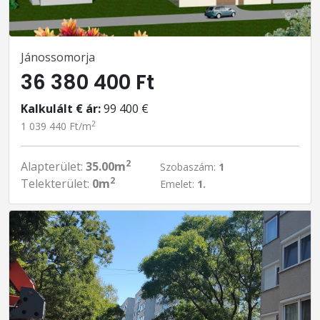
Jánossomorja
36 380 400 Ft
Kalkulált € ár:
99 400 €
2
1 039 440 Ft/m
2
Alapterület:
35.00m
Szobaszám:
1
2
Telekterület:
0m
Emelet:
1.