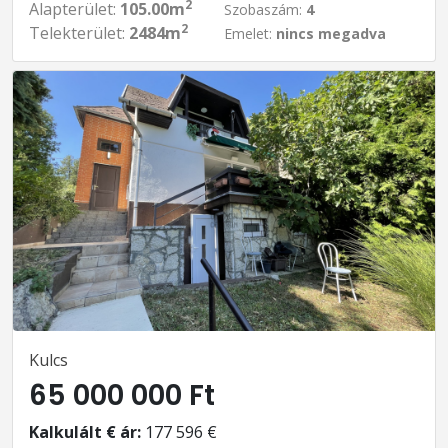
2
Alapterület:
105.00m
Szobaszám:
4
2
Telekterület:
2484m
Emelet:
nincs megadva
Kulcs
65 000 000 Ft
Kalkulált € ár:
177 596 €