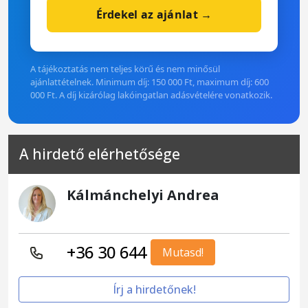
Érdekel az ajánlat →
A tájékoztatás nem teljes körű és nem minősül
ajánlattételnek. Minimum díj: 150 000 Ft, maximum díj: 600
000 Ft. A díj kizárólag lakóingatlan adásvételére vonatkozik.
A hirdető elérhetősége
Kálmánchelyi Andrea
+36 30 644
Mutasd!
Írj a hirdetőnek!