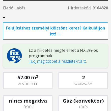
Eladó Lakás
Hirdetéskód:
9164820
-
Felújításhoz személyi kölcsönt keres? Kalkuláljon
itt! →
Ez a hirdetés megfelelhet a FIX 3%-os
programnak
.
Tudj meg többet a részletekről itt
.
2
57.00 m
2
ALAPTERÜLET
SZOBASZÁM
nincs megadva
Gáz (konvektor)
ÉPÍTÉS
FŰTÉS