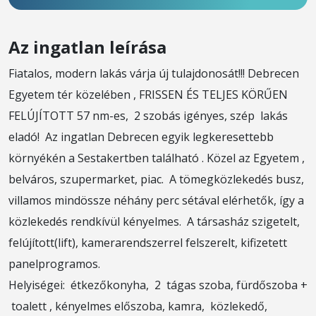
Az ingatlan leírása
Fiatalos, modern lakás várja új tulajdonosát!!! Debrecen
Egyetem tér közelében , FRISSEN ÉS TELJES KÖRŰEN
FELÚJÍTOTT 57 nm-es, 2 szobás igényes, szép lakás
eladó! Az ingatlan Debrecen egyik legkeresettebb
környékén a Sestakertben található . Közel az Egyetem ,
belváros, szupermarket, piac. A tömegközlekedés busz,
villamos mindössze néhány perc sétával elérhetők, így a
közlekedés rendkívül kényelmes. A társasház szigetelt,
felújított(lift), kamerarendszerrel felszerelt, kifizetett
panelprogramos.
Helyiségei: étkezőkonyha, 2 tágas szoba, fürdőszoba +
toalett , kényelmes előszoba, kamra, közlekedő,