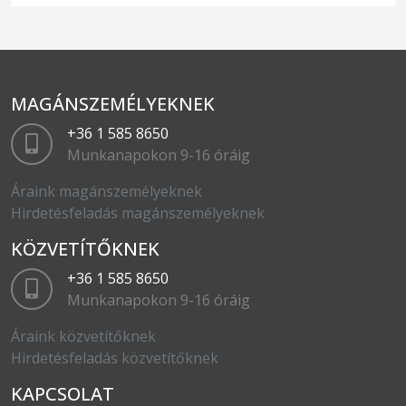
MAGÁNSZEMÉLYEKNEK
+36 1 585 8650
Munkanapokon 9-16 óráig
Áraink magánszemélyeknek
Hirdetésfeladás magánszemélyeknek
KÖZVETÍTŐKNEK
+36 1 585 8650
Munkanapokon 9-16 óráig
Áraink közvetítőknek
Hirdetésfeladás közvetítőknek
KAPCSOLAT