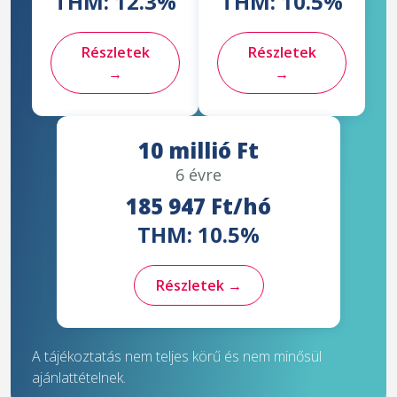
THM: 12.3%
THM: 10.5%
Részletek
Részletek
→
→
10 millió Ft
6 évre
185 947 Ft/hó
THM: 10.5%
Részletek →
A tájékoztatás nem teljes körű és nem minősül
ajánlattételnek.