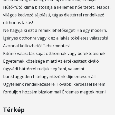
Hűtő-fűtő klíma biztosítja a kellemes hőérzetet. Napos,
világos kedvező tájolású, tágas élettérrel rendelkező
otthonos lakás!
Ne hagyja ki ezt a remek lehetőséget! Ha egy modern,
igényes otthonra vágyik ez a lakás tökéletes választás!
Azonnal költözhető! Tehermentes!
Kitűnő választás saját otthonnak vagy befektetésnek
Egyetemek közelsége miatt! Az értékesítést kiváló
ügyvédi háttérrel tudjuk segíteni, valamint
bankfüggetlen hitelügyintézőnk díjmentesen áll
Ügyfeleink rendelkezésére. További kérdéssel kérem
forduljon hozzám bizalommal! Érdemes megtekinteni!
Térkép