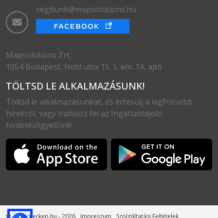
segitunk@mapsolutions.hu
Mapsolutions Zrt.
1054 Budapest, Hold utca 15. 5. em. 1A. ajtó
TÖLTSD LE ALKALMAZÁSUNK!
Töltsd le alkalmazásunkat, és értesülj a legfrissebb
hírekről, vagy iratkozz fel az Ingatlantájoló
hirdetésfigyelőire!
© otthonterkep.hu - 2026
Impreszum
Szolgáltatási Feltételek