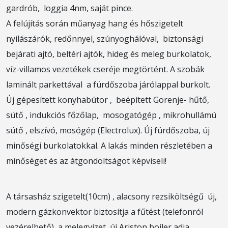
gardrób, loggia 4nm, saját pince.
A felújítás során műanyag hang és hőszigetelt
nyílászárók, redőnnyel, szúnyoghálóval, biztonsági
bejárati ajtó, beltéri ajtók, hideg és meleg burkolatok,
víz-villamos vezetékek cseréje megtörtént. A szobák
laminált parkettával a fürdőszoba járólappal burkolt.
Új gépesített konyhabútor , beépített Gorenje- hűtő,
sütő , indukciós főzőlap, mosogatógép , mikrohullámú
sütő , elszívó, mosógép (Electrolux). Új fürdőszoba, új
minőségi burkolatokkal. A lakás minden részletében a
minőséget és az átgondoltságot képviseli!
A társasház szigetelt(10cm) , alacsony rezsiköltségű új,
modern gázkonvektor biztosítja a fűtést (telefonról
vezérelhető), a melegvizet új Ariston bojler adja.