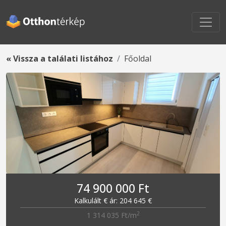
« Vissza a találati listához
Főoldal
74 900 000 Ft
Kalkulált € ár: 204 645 €
2
1 314 035 Ft/m