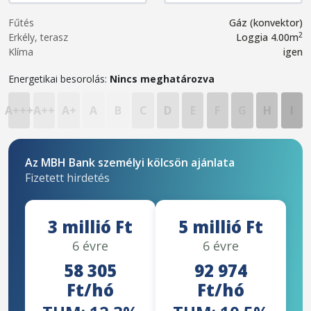
Fűtés
Gáz (konvektor)
2
Erkély, terasz
Loggia 4.00m
Klíma
igen
Energetikai besorolás:
Nincs meghatározva
A+++
A++
A+
A
B
C
D
E
F
G
H
I
Az MBH Bank személyi kölcsön ajánlata
Fizetett hirdetés
3 millió Ft
5 millió Ft
6 évre
6 évre
58 305
92 974
Ft/hó
Ft/hó