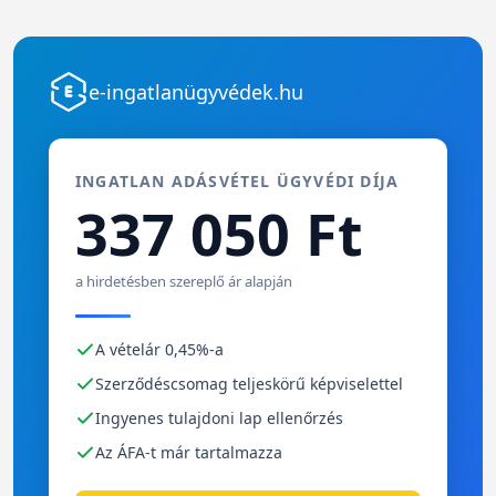
e-ingatlanügyvédek.hu
INGATLAN ADÁSVÉTEL ÜGYVÉDI DÍJA
337 050 Ft
a hirdetésben szereplő ár alapján
A vételár 0,45%-a
Szerződéscsomag teljeskörű képviselettel
Ingyenes tulajdoni lap ellenőrzés
Az ÁFA-t már tartalmazza