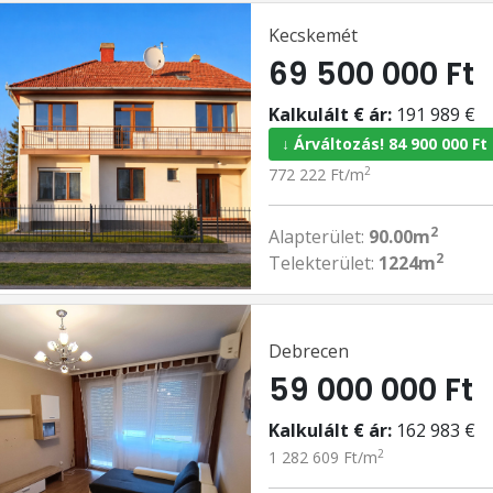
Kecskemét
69 500 000 Ft
Kalkulált € ár:
191 989 €
↓ Árváltozás! 84 900 000 Ft
2
772 222 Ft/m
2
Alapterület:
90.00m
2
Telekterület:
1224m
Debrecen
59 000 000 Ft
Kalkulált € ár:
162 983 €
2
1 282 609 Ft/m