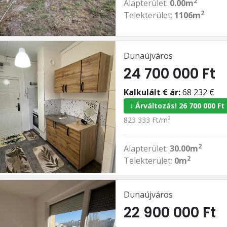
2
Alapterület:
0.00m
2
Telekterület:
1106m
Dunaújváros
24 700 000 Ft
Kalkulált € ár:
68 232 €
↓ Árváltozás! 26 700 000 Ft
2
823 333 Ft/m
2
Alapterület:
30.00m
2
Telekterület:
0m
Dunaújváros
22 900 000 Ft