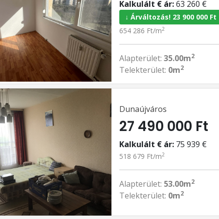
Kalkulált € ár:
63 260 €
↓ Árváltozás! 23 900 000 Ft
2
654 286 Ft/m
2
Alapterület:
35.00m
2
Telekterület:
0m
Dunaújváros
27 490 000 Ft
Kalkulált € ár:
75 939 €
2
518 679 Ft/m
2
Alapterület:
53.00m
2
Telekterület:
0m