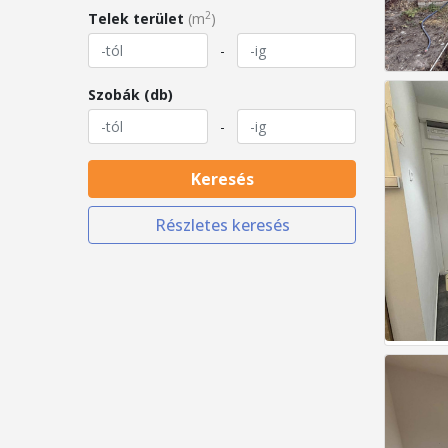
2
Telek terület
(m
)
-
Szobák (db)
-
Keresés
Részletes keresés