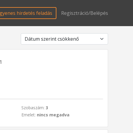
gyenes hirdetés feladás
Regisztráció/Belépés
1
Szobaszám:
3
Emelet:
nincs megadva