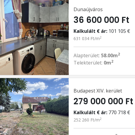
Dunaújváros
36 600 000 Ft
Kalkulált € ár:
101 105 €
2
631 034 Ft/m
2
Alapterület:
58.00m
2
Telekterület:
0m
Budapest XIV. kerület
279 000 000 Ft
Kalkulált € ár:
770 718 €
2
252 260 Ft/m