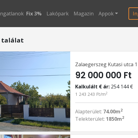
ingatlanok
Fix 3%
Lakópark
Magazin
Appok
In
 találat
Zalaegerszeg Kutasi utca 1
92 000 000 Ft
Kalkulált € ár:
254 144 €
2
1 243 243 Ft/m
2
Alapterület:
74.00m
2
Telekterület:
1850m