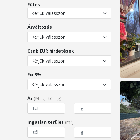
Fűtés
Árváltozás
Csak EUR hirdetések
Fix 3%
Ár
(M Ft, -tól -ig)
-
2
Ingatlan terület
(m
)
-