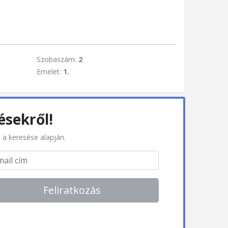
Szobaszám:
2
Emelet:
1.
ésekről!
l a keresése alapján.
Feliratkozás