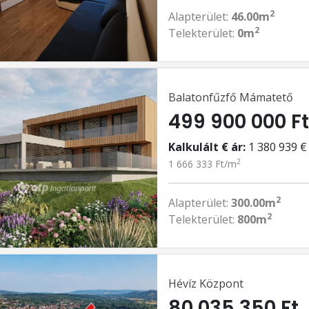
2
Alapterület:
46.00m
2
Telekterület:
0m
Balatonfűzfő Mámatető
499 900 000 F
Kalkulált € ár:
1 380 939 €
2
1 666 333 Ft/m
2
Alapterület:
300.00m
2
Telekterület:
800m
Hévíz Központ
80 035 350 Ft