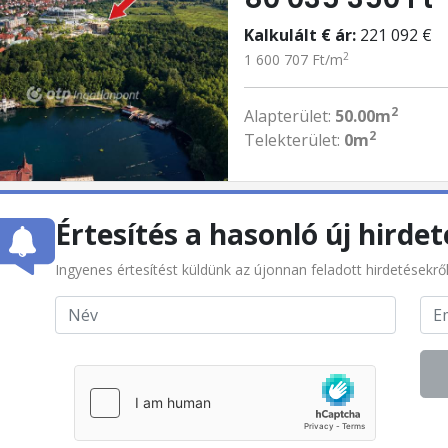
Kalkulált € ár:
221 092 €
2
1 600 707 Ft/m
2
Alapterület:
50.00m
2
Telekterület:
0m
Értesítés a hasonló új hirdet
Ingyenes értesítést küldünk az újonnan feladott hirdetésekrő