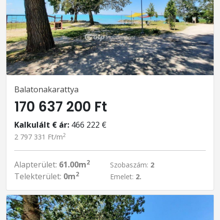
Balatonakarattya
170 637 200 Ft
Kalkulált € ár:
466 222 €
2
2 797 331 Ft/m
2
Alapterület:
61.00m
Szobaszám:
2
2
Telekterület:
0m
Emelet:
2.