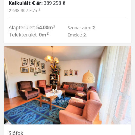
Kalkulált € ár:
389 258 €
2
2 638 307 Ft/m
2
Alapterület:
54.00m
Szobaszám:
2
2
Telekterület:
0m
Emelet:
2.
Siófok