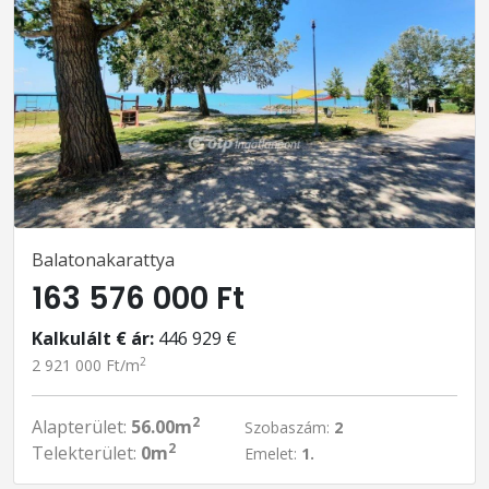
Balatonakarattya
163 576 000 Ft
Kalkulált € ár:
446 929 €
2
2 921 000 Ft/m
2
Alapterület:
56.00m
Szobaszám:
2
2
Telekterület:
0m
Emelet:
1.