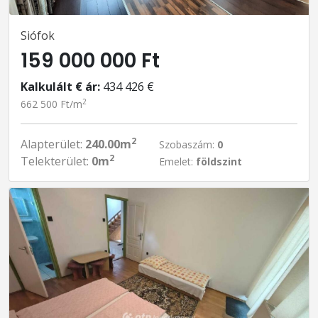
Siófok
159 000 000 Ft
Kalkulált € ár:
434 426 €
2
662 500 Ft/m
2
Alapterület:
240.00m
Szobaszám:
0
2
Telekterület:
0m
Emelet:
földszint