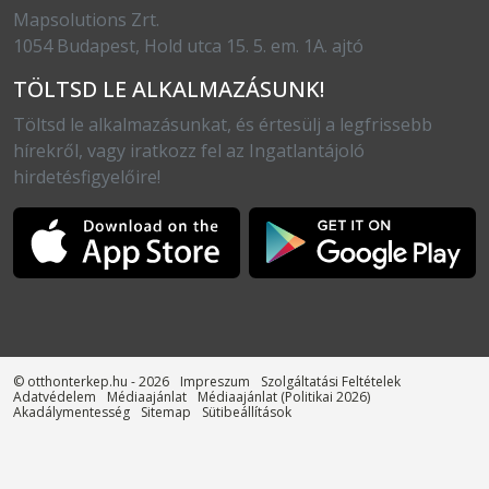
Mapsolutions Zrt.
1054 Budapest, Hold utca 15. 5. em. 1A. ajtó
TÖLTSD LE ALKALMAZÁSUNK!
Töltsd le alkalmazásunkat, és értesülj a legfrissebb
hírekről, vagy iratkozz fel az Ingatlantájoló
hirdetésfigyelőire!
© otthonterkep.hu - 2026
Impreszum
Szolgáltatási Feltételek
Adatvédelem
Médiaajánlat
Médiaajánlat (Politikai 2026)
Akadálymentesség
Sitemap
Sütibeállítások