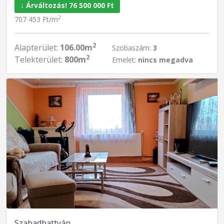
↓ Árváltozás! 76 500 000 Ft
2
707 453 Ft/m
2
Alapterület:
106.00m
Szobaszám:
3
2
Telekterület:
800m
Emelet:
nincs megadva
Szabadbattyán