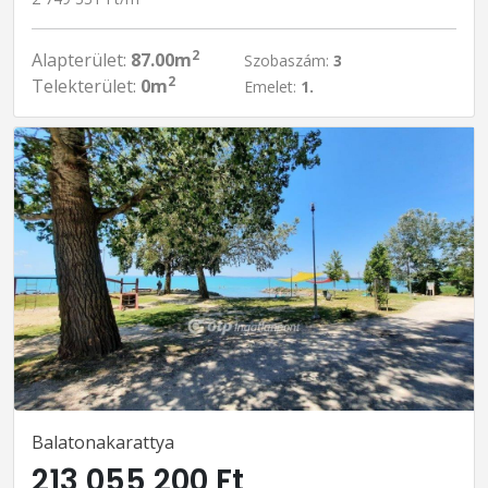
2
Alapterület:
87.00m
Szobaszám:
3
2
Telekterület:
0m
Emelet:
1.
Balatonakarattya
213 055 200 Ft