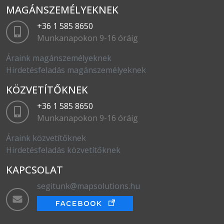
MAGÁNSZEMÉLYEKNEK
+36 1 585 8650
Munkanapokon 9-16 óráig
Áraink magánszemélyeknek
Hirdetésfeladás magánszemélyeknek
KÖZVETÍTŐKNEK
+36 1 585 8650
Munkanapokon 9-16 óráig
Áraink közvetítőknek
Hirdetésfeladás közvetítőknek
KAPCSOLAT
segitunk@mapsolutions.hu