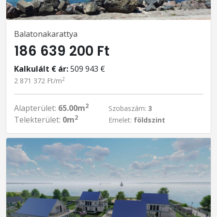
Balatonakarattya
186 639 200 Ft
Kalkulált € ár:
509 943 €
2
2 871 372 Ft/m
2
Alapterület:
65.00m
Szobaszám:
3
2
Telekterület:
0m
Emelet:
földszint