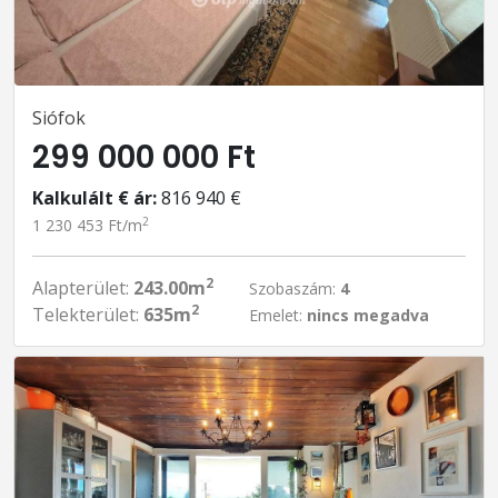
Siófok
299 000 000 Ft
Kalkulált € ár:
816 940 €
2
1 230 453 Ft/m
2
Alapterület:
243.00m
Szobaszám:
4
2
Telekterület:
635m
Emelet:
nincs megadva