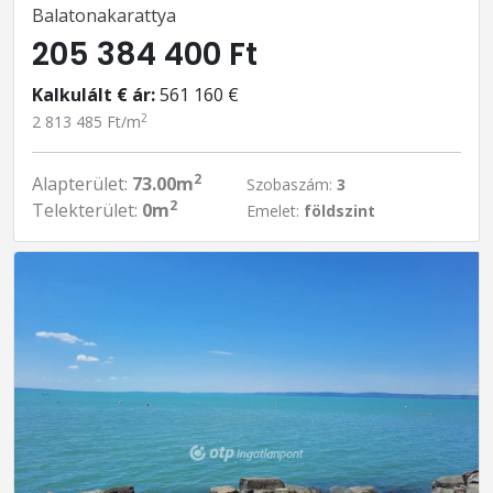
Balatonakarattya
205 384 400 Ft
Kalkulált € ár:
561 160 €
2
2 813 485 Ft/m
2
Alapterület:
73.00m
Szobaszám:
3
2
Telekterület:
0m
Emelet:
földszint