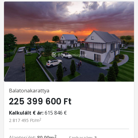
Balatonakarattya
225 399 600 Ft
Kalkulált € ár:
615 846 €
2
2 817 495 Ft/m
2
Alapterület:
80.00m
Szobaszám:
3