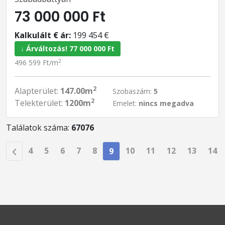
73 000 000 Ft
Kalkulált € ár:
199 454 €
↓ Árváltozás! 77 000 000 Ft
2
496 599 Ft/m
2
Alapterület:
147.00m
Szobaszám:
5
2
Telekterület:
1200m
Emelet:
nincs megadva
Találatok száma:
67076
4
5
6
7
8
10
11
12
13
14
9