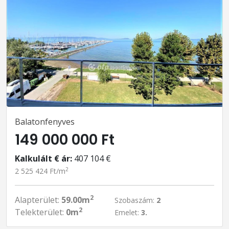
Balatonfenyves
149 000 000 Ft
Kalkulált € ár:
407 104 €
2
2 525 424 Ft/m
2
Alapterület:
59.00m
Szobaszám:
2
2
Telekterület:
0m
Emelet:
3.