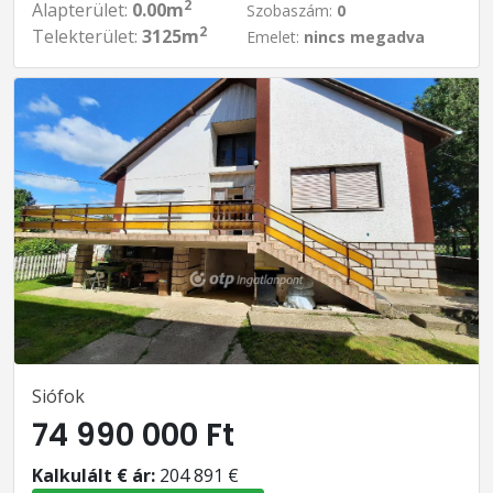
2
Alapterület:
0.00m
Szobaszám:
0
2
Telekterület:
3125m
Emelet:
nincs megadva
Siófok
74 990 000 Ft
Kalkulált € ár:
204 891 €