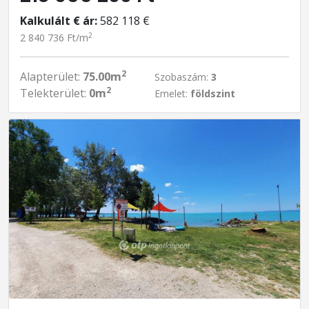
Kalkulált € ár:
582 118 €
2
2 840 736 Ft/m
2
Alapterület:
75.00m
Szobaszám:
3
2
Telekterület:
0m
Emelet:
földszint