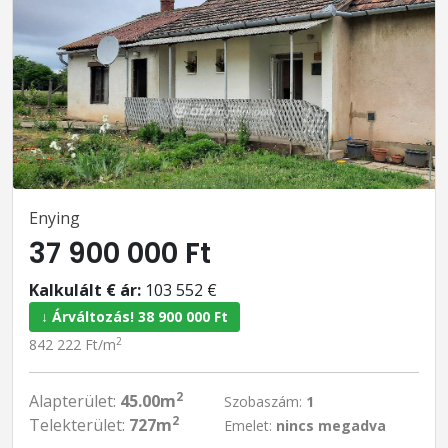
Enying
37 900 000 Ft
Kalkulált € ár:
103 552 €
↓ Árváltozás! 38 900 000 Ft
2
842 222 Ft/m
2
Alapterület:
45.00m
Szobaszám:
1
2
Telekterület:
727m
Emelet:
nincs megadva