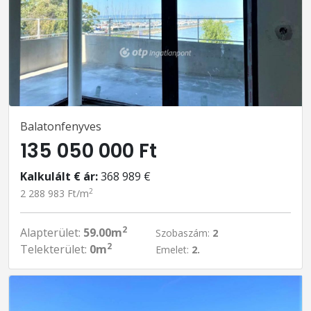
Balatonfenyves
135 050 000 Ft
Kalkulált € ár:
368 989 €
2
2 288 983 Ft/m
2
Alapterület:
59.00m
Szobaszám:
2
2
Telekterület:
0m
Emelet:
2.