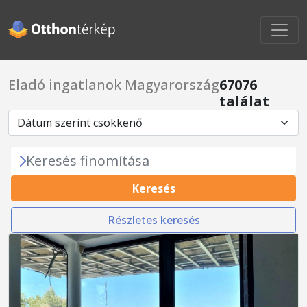
Eladó ingatlanok Magyarország
67076
találat
Keresés finomítása
Keresés
Részletes keresés