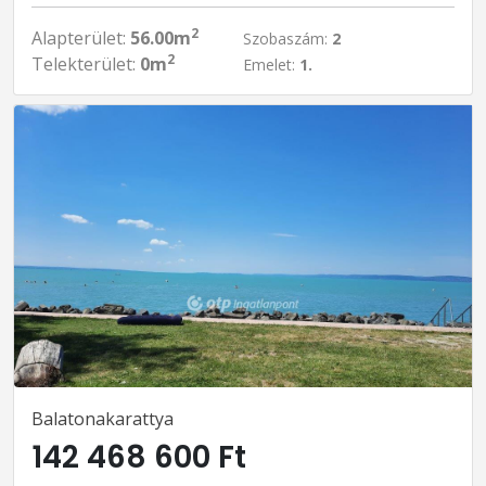
2
Alapterület:
56.00m
Szobaszám:
2
2
Telekterület:
0m
Emelet:
1.
Balatonakarattya
142 468 600 Ft