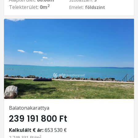
2
Telekterület:
0m
Emelet:
földszint
Balatonakarattya
239 191 800 Ft
Kalkulált € ár:
653 530 €
2
2 749 331 Ft/m