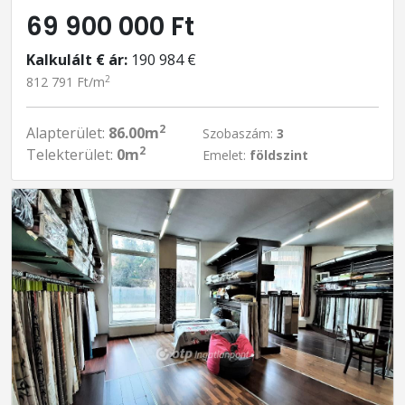
69 900 000 Ft
Kalkulált € ár:
190 984 €
2
812 791 Ft/m
2
Alapterület:
86.00m
Szobaszám:
3
2
Telekterület:
0m
Emelet:
földszint