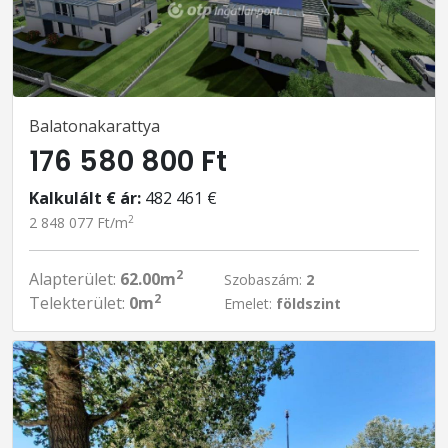
Balatonakarattya
176 580 800 Ft
Kalkulált € ár:
482 461 €
2
2 848 077 Ft/m
2
Alapterület:
62.00m
Szobaszám:
2
2
Telekterület:
0m
Emelet:
földszint