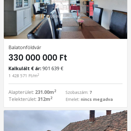
Balatonföldvár
330 000 000 Ft
Kalkulált € ár:
901 639 €
2
1 428 571 Ft/m
2
Alapterület:
231.00m
Szobaszám:
7
2
Telekterület:
312m
Emelet:
nincs megadva