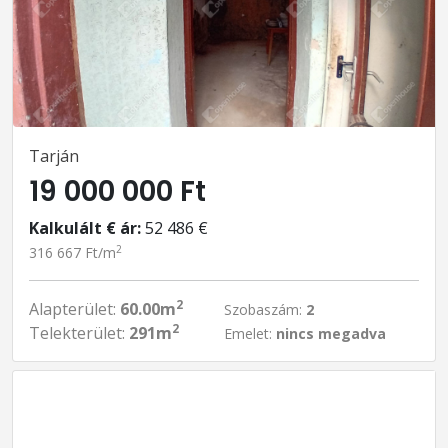
Tarján
19 000 000 Ft
Kalkulált € ár:
52 486 €
2
316 667 Ft/m
2
Alapterület:
60.00m
Szobaszám:
2
2
Telekterület:
291m
Emelet:
nincs megadva