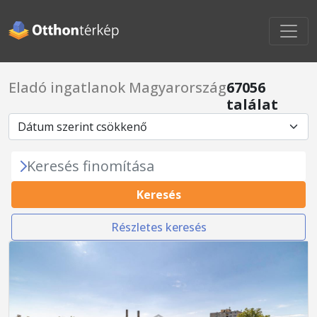
Eladó ingatlanok Magyarország
67056
találat
Keresés finomítása
Keresés
Részletes keresés