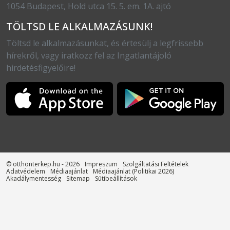
1054 Budapest, Hold utca 15. 5. em. 1A. ajtó
TÖLTSD LE ALKALMAZÁSUNK!
Töltsd le alkalmazásunkat, és értesülj a legfrissebb
hírekről, vagy iratkozz fel az Ingatlantájoló
hirdetésfigyelőire!
© otthonterkep.hu - 2026
Impreszum
Szolgáltatási Feltételek
Adatvédelem
Médiaajánlat
Médiaajánlat (Politikai 2026)
Akadálymentesség
Sitemap
Sütibeállítások