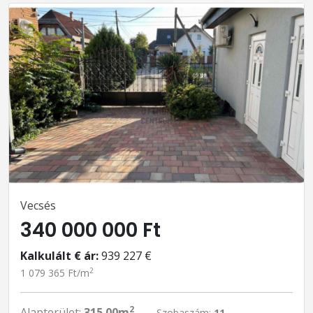
Vecsés
340 000 000 Ft
Kalkulált € ár:
939 227 €
2
1 079 365 Ft/m
2
Alapterület:
315.00m
Szobaszám:
11