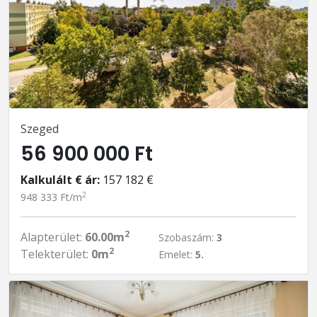
Szeged
56 900 000 Ft
Kalkulált € ár:
157 182 €
2
948 333 Ft/m
2
Alapterület:
60.00m
Szobaszám:
3
2
Telekterület:
0m
Emelet:
5.