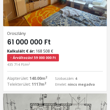
Oroszlány
61 000 000 Ft
Kalkulált € ár:
168 508 €
↑ Árváltozás! 59 000 000 Ft
2
435 714 Ft/m
2
Alapterület:
140.00m
Szobaszám:
4
2
Telekterület:
1117m
Emelet:
nincs megadva