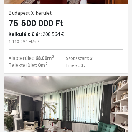
Budapest X. kerület
75 500 000 Ft
Kalkulált € ár:
208 564 €
2
1 110 294 Ft/m
2
Alapterület:
68.00m
Szobaszám:
3
2
Telekterület:
0m
Emelet:
3.