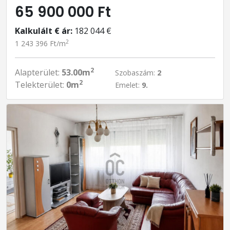
65 900 000 Ft
Kalkulált € ár:
182 044 €
2
1 243 396 Ft/m
2
Alapterület:
53.00m
Szobaszám:
2
2
Telekterület:
0m
Emelet:
9.