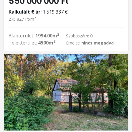
550 000 000 Ft
Kalkulált € ár:
1 519 337 €
2
275 827 Ft/m
2
Alapterület:
1994.00m
Szobaszám:
0
2
Telekterület:
4500m
Emelet:
nincs megadva