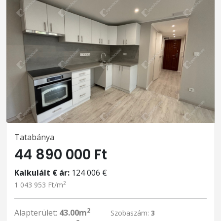
Tatabánya
44 890 000 Ft
Kalkulált € ár:
124 006 €
2
1 043 953 Ft/m
2
Alapterület:
43.00m
Szobaszám:
3