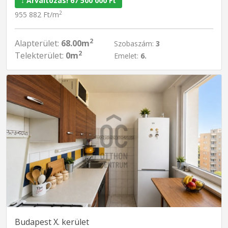
↓ Árváltozás! 67 500 000 Ft
2
955 882 Ft/m
2
Alapterület:
68.00m
Szobaszám:
3
2
Telekterület:
0m
Emelet:
6.
Budapest X. kerület