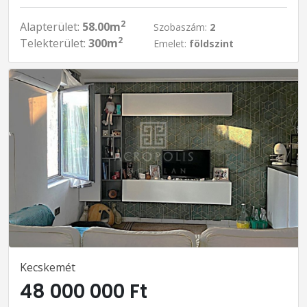
2
Alapterület:
58.00m
Szobaszám:
2
2
Telekterület:
300m
Emelet:
földszint
Kecskemét
48 000 000 Ft