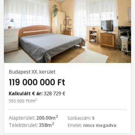
Budapest XX. kerület
119 000 000 Ft
Kalkulált € ár:
328 729 €
2
595 000 Ft/m
2
Alapterület:
200.00m
Szobaszám:
5
2
Telekterület:
358m
Emelet:
nincs megadva