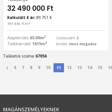
32 490 000 Ft
Kalkulált € ár:
89 751 €
2
499 846 Ft/m
2
Alapterület:
65.00m
Szobaszám:
2
2
Telekterület:
1615m
Emelet:
nincs megadva
Találatok száma:
67056
6
7
8
9
10
12
13
14
15
1
11
MAGÁNSZEMÉLYEKNEK