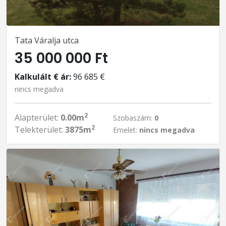
Tata Váralja utca
35 000 000 Ft
Kalkulált € ár:
96 685 €
nincs megadva
2
Alapterület:
0.00m
Szobaszám:
0
2
Telekterület:
3875m
Emelet:
nincs megadva