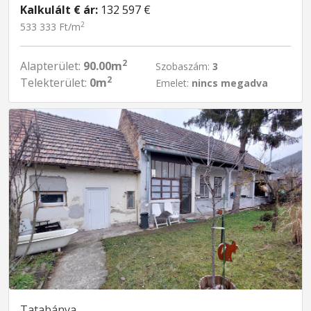
Kalkulált € ár:
132 597 €
2
533 333 Ft/m
2
Alapterület:
90.00m
Szobaszám:
3
2
Telekterület:
0m
Emelet:
nincs megadva
Tatabánya