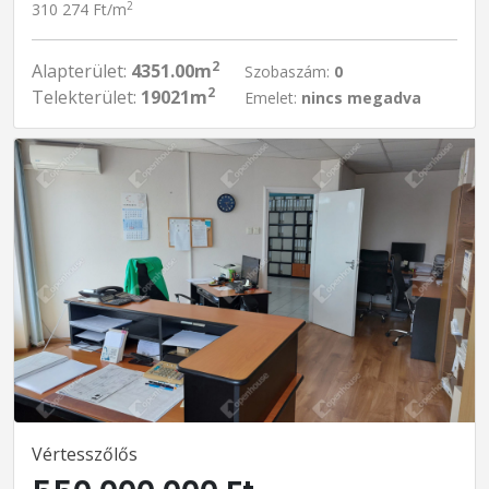
2
310 274 Ft/m
2
Alapterület:
4351.00m
Szobaszám:
0
2
Telekterület:
19021m
Emelet:
nincs megadva
Vértesszőlős