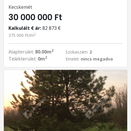
Kecskemét
30 000 000 Ft
Kalkulált € ár:
82 873 €
2
375 000 Ft/m
2
Alapterület:
80.00m
Szobaszám:
2
2
Telekterület:
0m
Emelet:
nincs megadva