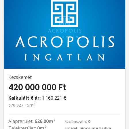
Kecskemét
420 000 000 Ft
Kalkulált € ár:
1 160 221 €
2
670 927 Ft/m
2
Alapterület:
626.00m
Szobaszám:
0
2
Telekterület:
0m
Emelet:
nincs megadva