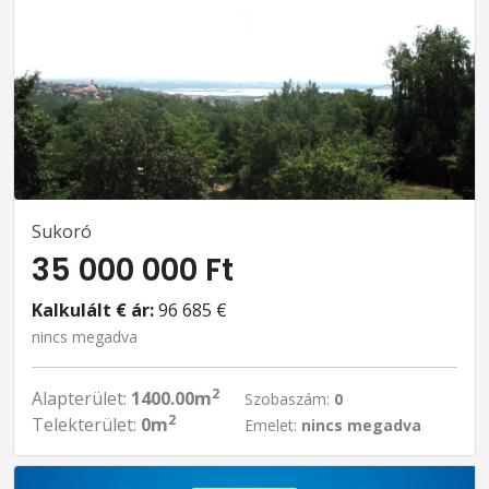
Sukoró
35 000 000 Ft
Kalkulált € ár:
96 685 €
nincs megadva
2
Alapterület:
1400.00m
Szobaszám:
0
2
Telekterület:
0m
Emelet:
nincs megadva