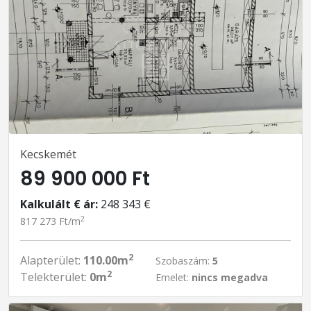
Kecskemét
89 900 000 Ft
Kalkulált € ár:
248 343 €
2
817 273 Ft/m
2
Alapterület:
110.00m
Szobaszám:
5
2
Telekterület:
0m
Emelet:
nincs megadva