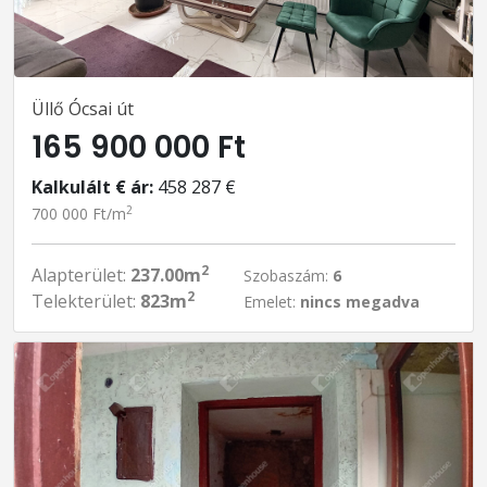
Üllő Ócsai út
165 900 000 Ft
Kalkulált € ár:
458 287 €
2
700 000 Ft/m
2
Alapterület:
237.00m
Szobaszám:
6
2
Telekterület:
823m
Emelet:
nincs megadva