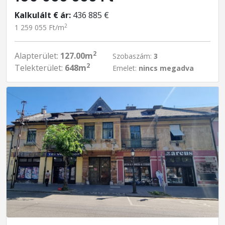
Kalkulált € ár:
436 885 €
2
1 259 055 Ft/m
2
Alapterület:
127.00m
Szobaszám:
3
2
Telekterület:
648m
Emelet:
nincs megadva