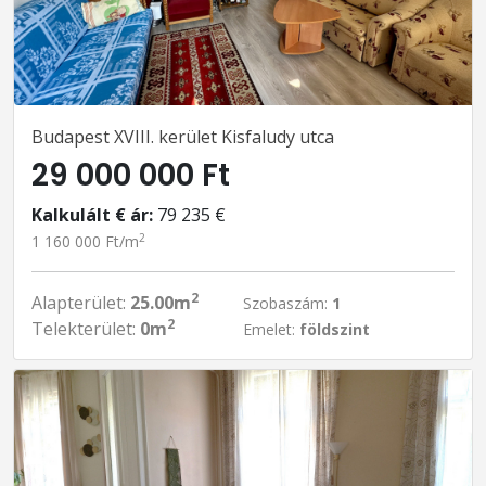
Budapest XVIII. kerület Kisfaludy utca
29 000 000 Ft
Kalkulált € ár:
79 235 €
2
1 160 000 Ft/m
2
Alapterület:
25.00m
Szobaszám:
1
2
Telekterület:
0m
Emelet:
földszint