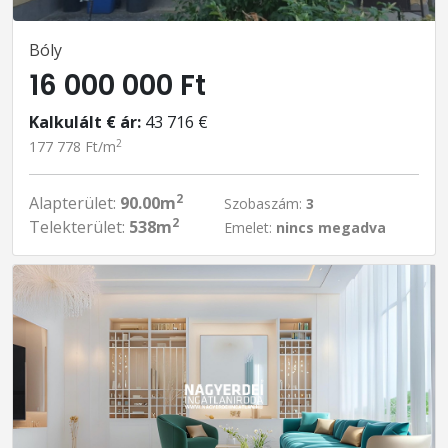
Bóly
16 000 000 Ft
Kalkulált € ár:
43 716 €
2
177 778 Ft/m
2
Alapterület:
90.00m
Szobaszám:
3
2
Telekterület:
538m
Emelet:
nincs megadva