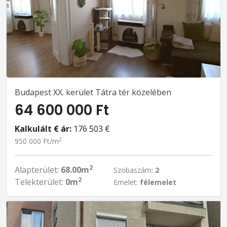
Budapest XX. kerület Tátra tér közelében
64 600 000 Ft
Kalkulált € ár:
176 503 €
2
950 000 Ft/m
2
Alapterület:
68.00m
Szobaszám:
2
2
Telekterület:
0m
Emelet:
félemelet