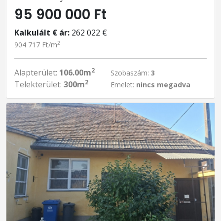
95 900 000 Ft
Kalkulált € ár:
262 022 €
2
904 717 Ft/m
2
Alapterület:
106.00m
Szobaszám:
3
2
Telekterület:
300m
Emelet:
nincs megadva