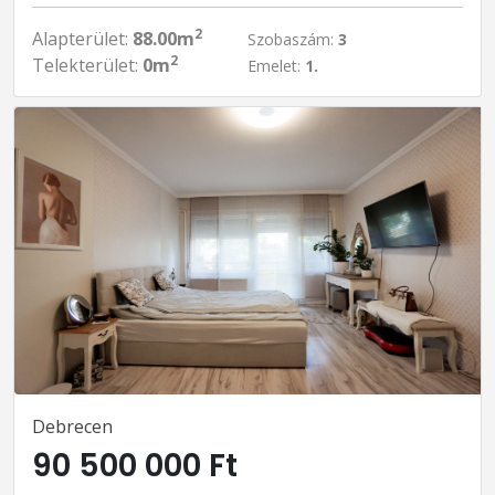
2
Alapterület:
88.00m
Szobaszám:
3
2
Telekterület:
0m
Emelet:
1.
Debrecen
90 500 000 Ft