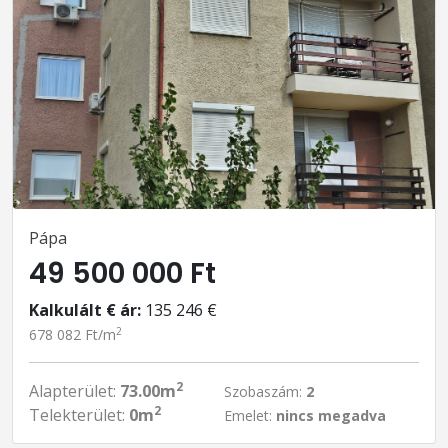
Pápa
49 500 000 Ft
Kalkulált € ár:
135 246 €
2
678 082 Ft/m
2
Alapterület:
73.00m
Szobaszám:
2
2
Telekterület:
0m
Emelet:
nincs megadva