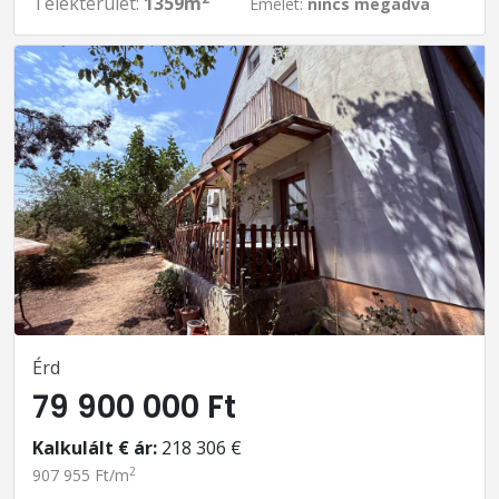
Telekterület:
1359m
Emelet:
nincs megadva
Érd
79 900 000 Ft
Kalkulált € ár:
218 306 €
2
907 955 Ft/m