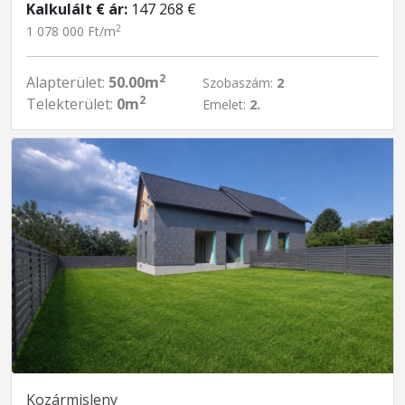
Kalkulált € ár:
147 268 €
2
1 078 000 Ft/m
2
Alapterület:
50.00m
Szobaszám:
2
2
Telekterület:
0m
Emelet:
2.
Kozármisleny