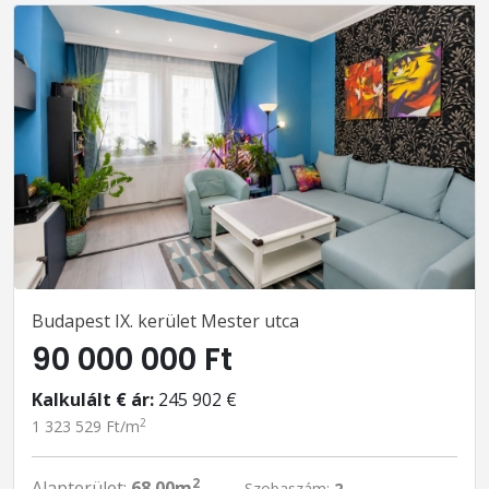
Budapest IX. kerület Mester utca
90 000 000 Ft
Kalkulált € ár:
245 902 €
2
1 323 529 Ft/m
2
Alapterület:
68.00m
Szobaszám:
2