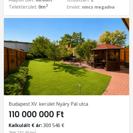
2
Telekterület:
0m
Emelet:
nincs megadva
Budapest XV. kerület Nyáry Pál utca
110 000 000 Ft
Kalkulált € ár:
300 546 €
2
769 231 Ft/m