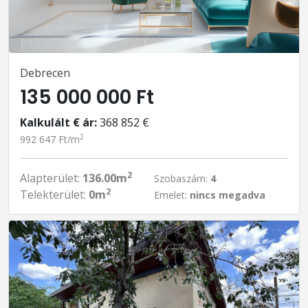
Debrecen
135 000 000 Ft
Kalkulált € ár:
368 852 €
2
992 647 Ft/m
2
Alapterület:
136.00m
Szobaszám:
4
2
Telekterület:
0m
Emelet:
nincs megadva