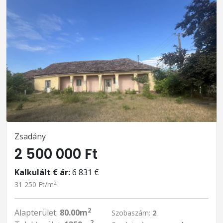
Zsadány
2 500 000 Ft
Kalkulált € ár:
6 831 €
2
31 250 Ft/m
2
Alapterület:
80.00m
Szobaszám:
2
2