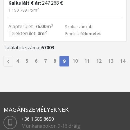
Kalkulált € ár:
247 268 €
2
1 190 789 Ft/m
2
Alapterület:
76.00m
Szobaszám:
4
2
Telekterület:
0m
Emelet:
félemelet
Találatok száma:
67003
4
5
6
7
8
10
11
12
13
14
9
MAGÁNSZEMÉLYEKNEK
+36 1 585 8650
Munkanapokon 9-16 óráig