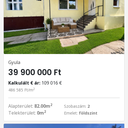
Gyula
39 900 000 Ft
Kalkulált € ár:
109 016 €
2
486 585 Ft/m
2
Alapterület:
82.00m
Szobaszám:
2
2
Telekterület:
0m
Emelet:
földszint