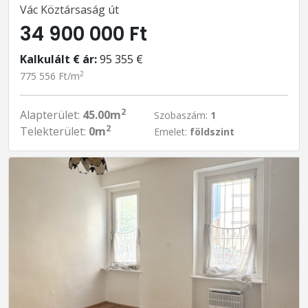
Vác Köztársaság út
34 900 000 Ft
Kalkulált € ár:
95 355 €
2
775 556 Ft/m
2
Alapterület:
45.00m
Szobaszám:
1
2
Telekterület:
0m
Emelet:
földszint