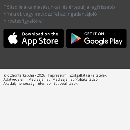
Töltsd le alkalmazásunkat, és értesülj a legfrissebb
hírekről, vagy iratkozz fel az Ingatlantájoló
hirdetésfigyelőire!
© otthonterkep.hu - 2026
Impreszum
Szolgáltatási Feltételek
Adatvédelem
Médiaajánlat
Médiaajánlat (Politikai 2026)
Akadálymentesség
Sitemap
Sütibeállítások