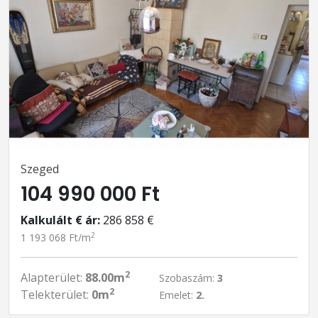
Szeged
104 990 000 Ft
Kalkulált € ár:
286 858 €
2
1 193 068 Ft/m
2
Alapterület:
88.00m
Szobaszám:
3
2
Telekterület:
0m
Emelet:
2.