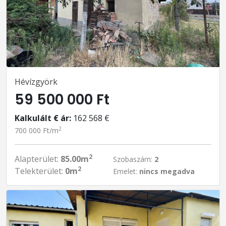
Hévízgyörk
59 500 000 Ft
Kalkulált € ár:
162 568 €
2
700 000 Ft/m
2
Alapterület:
85.00m
Szobaszám:
2
2
Telekterület:
0m
Emelet:
nincs megadva