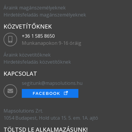
Áraink magánszemélyeknek
Hirdetésfeladás magánszemélyeknek
KÖZVETÍTŐKNEK
+36 1 585 8650
Munkanapokon 9-16 óráig
Áraink közvetítőknek
Hirdetésfeladás közvetítőknek
KAPCSOLAT
segitunk@mapsolutions.hu
Mapsolutions Zrt.
1054 Budapest, Hold utca 15. 5. em. 1A. ajtó
TÖLTSD LE ALKALMAZÁSUNK!