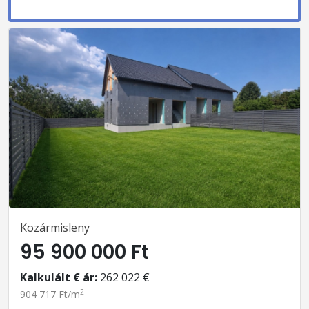
Kozármisleny
95 900 000 Ft
Kalkulált € ár:
262 022 €
2
904 717 Ft/m