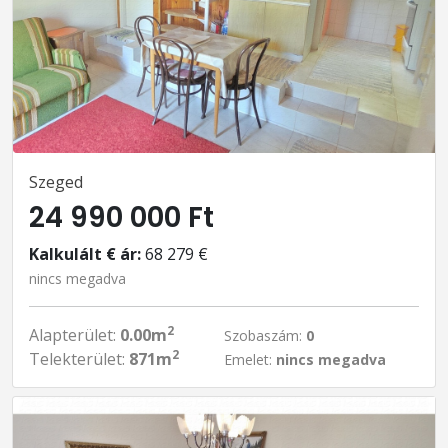
Szeged
24 990 000 Ft
Kalkulált € ár:
68 279 €
nincs megadva
2
Alapterület:
0.00m
Szobaszám:
0
2
Telekterület:
871m
Emelet:
nincs megadva