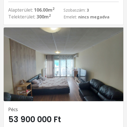
2
Alapterület:
106.00m
Szobaszám:
3
2
Telekterület:
300m
Emelet:
nincs megadva
Pécs
53 900 000 Ft