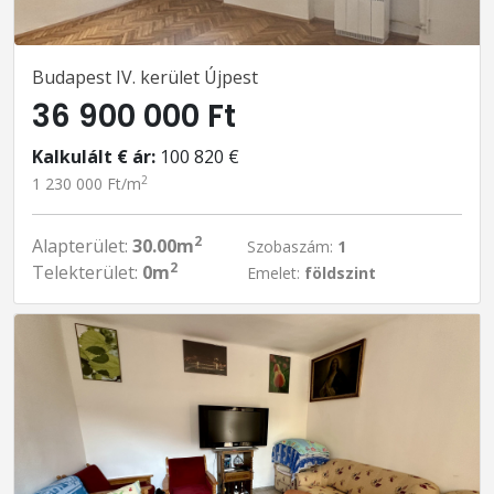
Budapest IV. kerület Újpest
36 900 000 Ft
Kalkulált € ár:
100 820 €
2
1 230 000 Ft/m
2
Alapterület:
30.00m
Szobaszám:
1
2
Telekterület:
0m
Emelet:
földszint