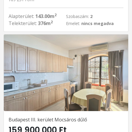
2
Alapterület:
143.00m
Szobaszám:
2
2
Telekterület:
376m
Emelet:
nincs megadva
Budapest III. kerület Mocsáros dűlő
159 900 000 Ft