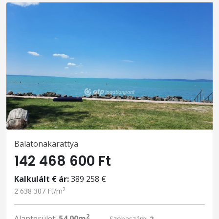
Balatonakarattya
142 468 600 Ft
Kalkulált € ár:
389 258 €
2
2 638 307 Ft/m
2
Alapterület:
54.00m
Szobaszám:
2