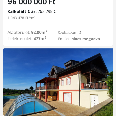
96 000 000 Ft
Kalkulált € ár:
262 295 €
2
1 043 478 Ft/m
2
Alapterület:
92.00m
Szobaszám:
2
2
Telekterület:
477m
Emelet:
nincs megadva