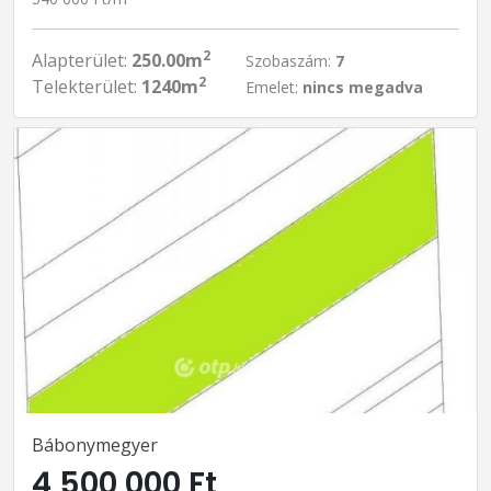
2
Alapterület:
250.00m
Szobaszám:
7
2
Telekterület:
1240m
Emelet:
nincs megadva
Bábonymegyer
4 500 000 Ft