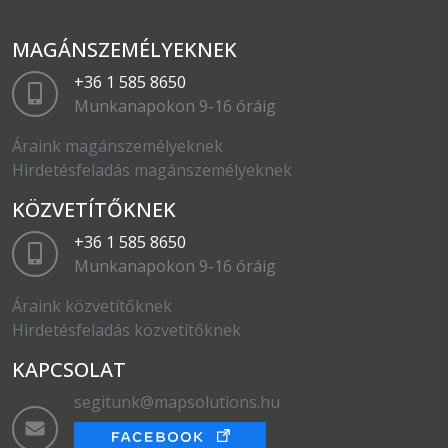
MAGÁNSZEMÉLYEKNEK
+36 1 585 8650
Munkanapokon 9-16 óráig
Áraink magánszemélyeknek
Hirdetésfeladás magánszemélyeknek
KÖZVETÍTŐKNEK
+36 1 585 8650
Munkanapokon 9-16 óráig
Áraink közvetítőknek
Hirdetésfeladás közvetítőknek
KAPCSOLAT
segitunk@mapsolutions.hu