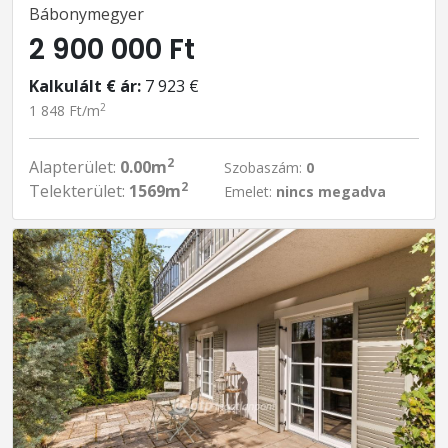
Bábonymegyer
2 900 000 Ft
Kalkulált € ár:
7 923 €
2
1 848 Ft/m
2
Alapterület:
0.00m
Szobaszám:
0
2
Telekterület:
1569m
Emelet:
nincs megadva