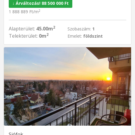
↓ Árváltozás! 88 500 000 Ft
2
1 888 889 Ft/m
2
Alapterület:
45.00m
Szobaszám:
1
2
Telekterület:
0m
Emelet:
földszint
Siófok