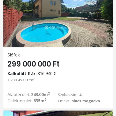
Siófok
299 000 000 Ft
Kalkulált € ár:
816 940 €
2
1 230 453 Ft/m
2
Alapterület:
243.00m
Szobaszám:
4
2
Telekterület:
635m
Emelet:
nincs megadva