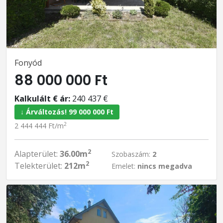
Fonyód
88 000 000 Ft
Kalkulált € ár:
240 437 €
↓ Árváltozás! 99 000 000 Ft
2
2 444 444 Ft/m
2
Alapterület:
36.00m
Szobaszám:
2
2
Telekterület:
212m
Emelet:
nincs megadva