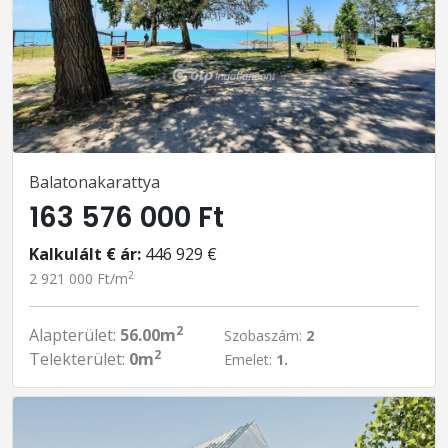
Balatonakarattya
163 576 000 Ft
Kalkulált € ár:
446 929 €
2
2 921 000 Ft/m
2
Alapterület:
56.00m
Szobaszám:
2
2
Telekterület:
0m
Emelet:
1.