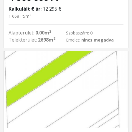
Kalkulált € ár:
12 295 €
2
1 668 Ft/m
2
Alapterület:
0.00m
Szobaszám:
0
2
Telekterület:
2698m
Emelet:
nincs megadva