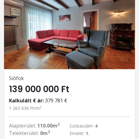
Siófok
139 000 000 Ft
Kalkulált € ár:
379 781 €
2
1 263 636 Ft/m
2
Alapterület:
110.00m
Szobaszám:
4
2
Telekterület:
0m
Emelet:
1.