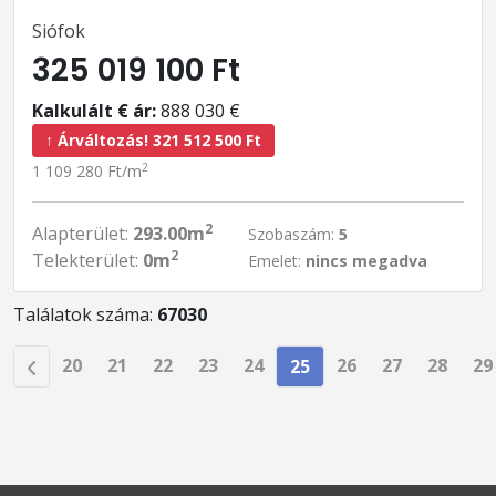
Siófok
325 019 100 Ft
Kalkulált € ár:
888 030 €
↑ Árváltozás! 321 512 500 Ft
2
1 109 280 Ft/m
2
Alapterület:
293.00m
Szobaszám:
5
2
Telekterület:
0m
Emelet:
nincs megadva
Találatok száma:
67030
20
21
22
23
24
26
27
28
29
25