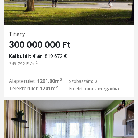
Tihany
300 000 000 Ft
Kalkulált € ár:
819 672 €
2
249 792 Ft/m
2
Alapterület:
1201.00m
Szobaszám:
0
2
Telekterület:
1201m
Emelet:
nincs megadva