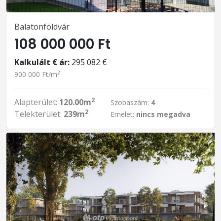
Balatonföldvár
108 000 000 Ft
Kalkulált € ár:
295 082 €
2
900 000 Ft/m
2
Alapterület:
120.00m
Szobaszám:
4
2
Telekterület:
239m
Emelet:
nincs megadva