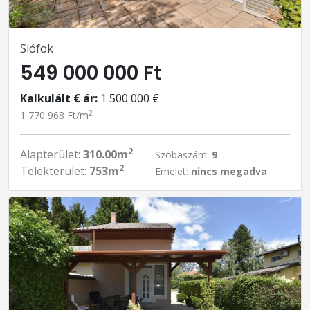
Siófok
549 000 000 Ft
Kalkulált € ár:
1 500 000 €
2
1 770 968 Ft/m
2
Alapterület:
310.00m
Szobaszám:
9
2
Telekterület:
753m
Emelet:
nincs megadva