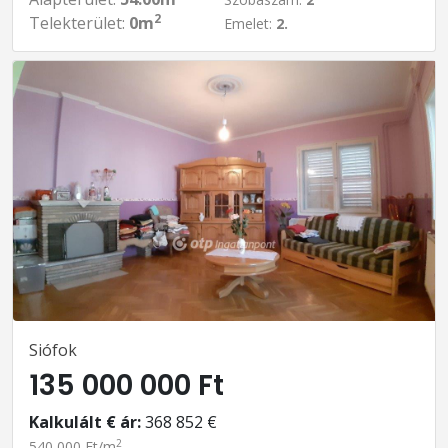
2
Telekterület:
0m
Emelet:
2.
Siófok
135 000 000 Ft
Kalkulált € ár:
368 852 €
2
540 000 Ft/m