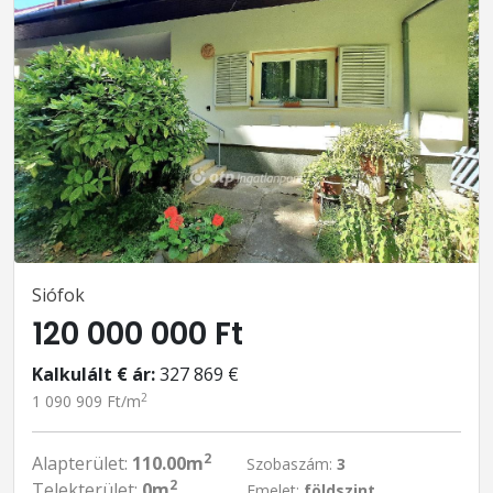
Siófok
120 000 000 Ft
Kalkulált € ár:
327 869 €
2
1 090 909 Ft/m
2
Alapterület:
110.00m
Szobaszám:
3
2
Telekterület:
0m
Emelet:
földszint