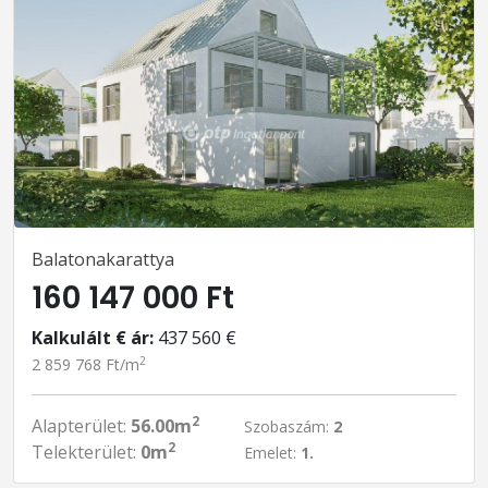
Balatonakarattya
160 147 000 Ft
Kalkulált € ár:
437 560 €
2
2 859 768 Ft/m
2
Alapterület:
56.00m
Szobaszám:
2
2
Telekterület:
0m
Emelet:
1.