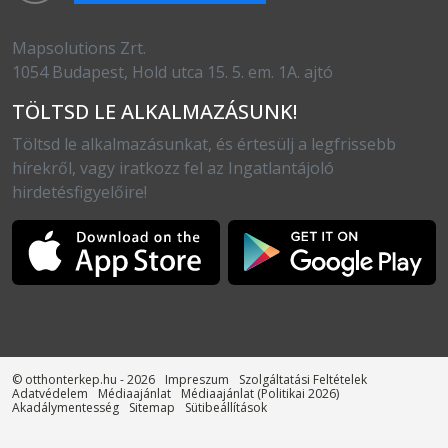
Mapsolutions Zrt.
1054 Budapest, Hold utca 15. 5. em. 1A. ajtó
TÖLTSD LE ALKALMAZÁSUNK!
Töltsd le alkalmazásunkat, és értesülj a legfrissebb
hírekről, vagy iratkozz fel az Ingatlantájoló
hirdetésfigyelőire!
© otthonterkep.hu - 2026
Impreszum
Szolgáltatási Feltételek
Adatvédelem
Médiaajánlat
Médiaajánlat (Politikai 2026)
Akadálymentesség
Sitemap
Sütibeállítások