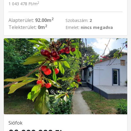
2
1 043 478 Ft/m
2
Alapterület:
92.00m
Szobaszám:
2
2
Telekterület:
0m
Emelet:
nincs megadva
Siófok