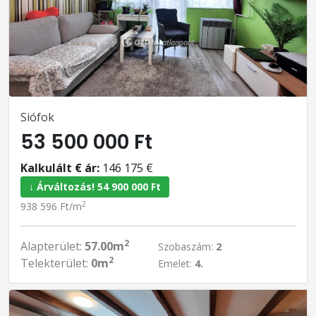
Siófok
53 500 000 Ft
Kalkulált € ár:
146 175 €
↓ Árváltozás! 54 900 000 Ft
2
938 596 Ft/m
2
Alapterület:
57.00m
Szobaszám:
2
2
Telekterület:
0m
Emelet:
4.