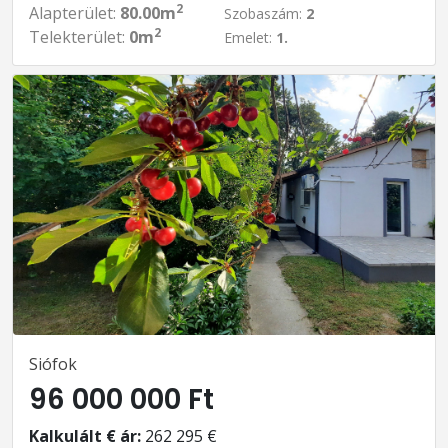
2
Alapterület:
80.00m
Szobaszám:
2
2
Telekterület:
0m
Emelet:
1.
Siófok
96 000 000 Ft
Kalkulált € ár:
262 295 €