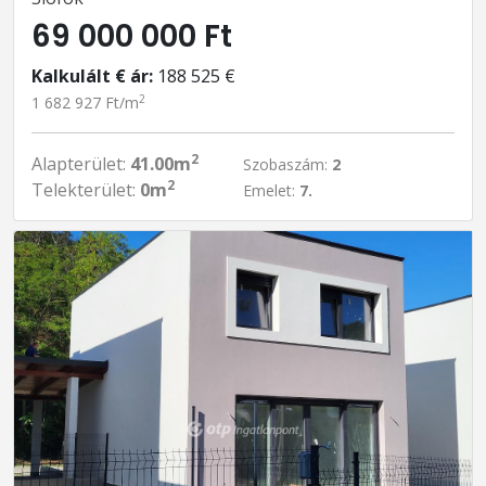
69 000 000 Ft
Kalkulált € ár:
188 525 €
2
1 682 927 Ft/m
2
Alapterület:
41.00m
Szobaszám:
2
2
Telekterület:
0m
Emelet:
7.