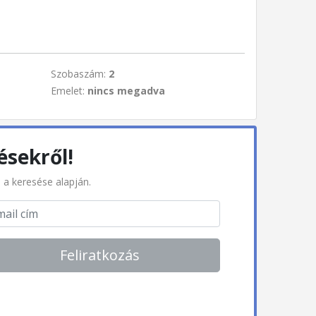
Szobaszám:
2
Emelet:
nincs megadva
ésekről!
l a keresése alapján.
Feliratkozás