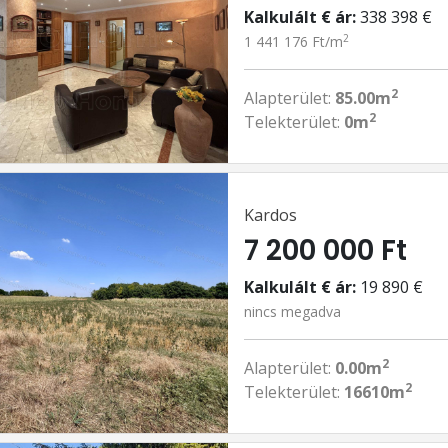
Kalkulált € ár:
338 398 €
2
1 441 176 Ft/m
2
Alapterület:
85.00m
2
Telekterület:
0m
Kardos
7 200 000 Ft
Kalkulált € ár:
19 890 €
nincs megadva
2
Alapterület:
0.00m
2
Telekterület:
16610m