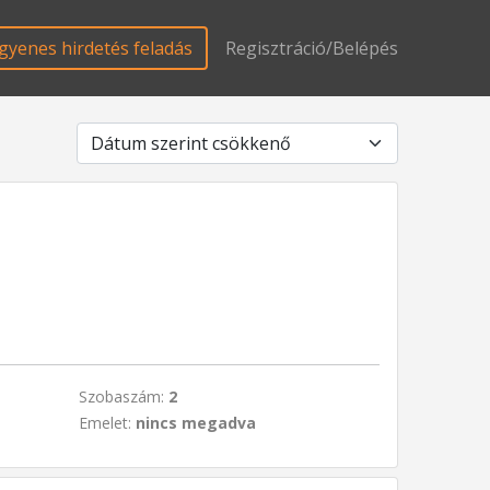
gyenes hirdetés feladás
Regisztráció/Belépés
Szobaszám:
2
Emelet:
nincs megadva