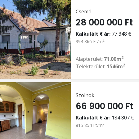
Csemő
28 000 000 Ft
Kalkulált € ár:
77 348 €
2
394 366 Ft/m
2
Alapterület:
71.00m
2
Telekterület:
1546m
Szolnok
66 900 000 Ft
Kalkulált € ár:
184 807 €
2
815 854 Ft/m