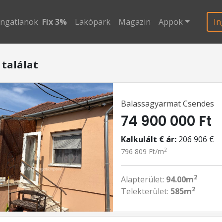
ingatlanok
Fix 3%
Lakópark
Magazin
Appok
In
 találat
Balassagyarmat Csendes
74 900 000 Ft
Kalkulált € ár:
206 906 €
2
796 809 Ft/m
2
Alapterület:
94.00m
2
Telekterület:
585m