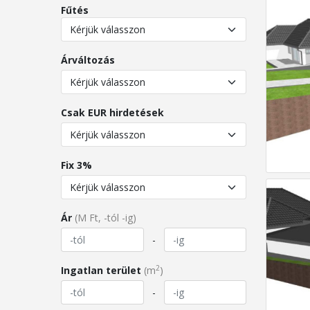
Fűtés
Árváltozás
Csak EUR hirdetések
Fix 3%
Ár
(M Ft, -tól -ig)
-
2
Ingatlan terület
(m
)
-