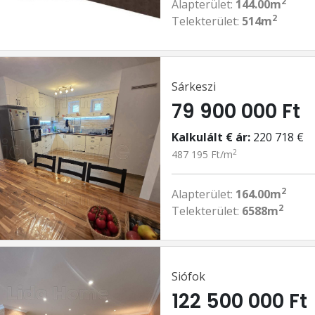
2
Alapterület:
144.00m
2
Telekterület:
514m
Sárkeszi
79 900 000 Ft
Kalkulált € ár:
220 718 €
2
487 195 Ft/m
2
Alapterület:
164.00m
2
Telekterület:
6588m
Siófok
122 500 000 Ft