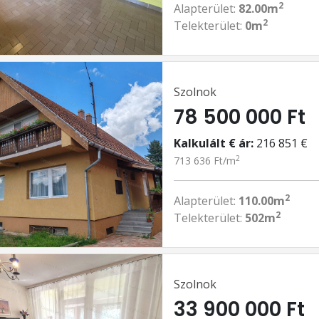
2
Alapterület:
82.00m
2
Telekterület:
0m
Szolnok
78 500 000 Ft
Kalkulált € ár:
216 851 €
2
713 636 Ft/m
2
Alapterület:
110.00m
2
Telekterület:
502m
Szolnok
33 900 000 Ft