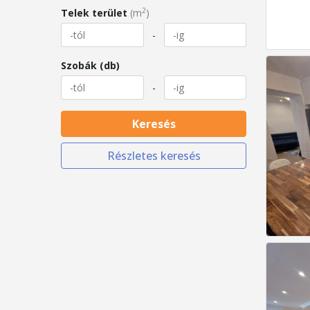
2
Telek terület
(m
)
-
Szobák (db)
-
Keresés
Részletes keresés