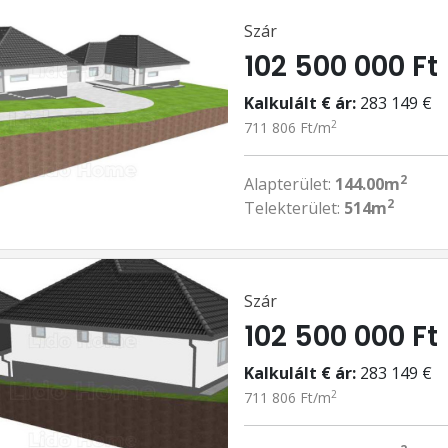
Szár
102 500 000 Ft
Kalkulált € ár:
283 149 €
2
711 806 Ft/m
2
Alapterület:
144.00m
2
Telekterület:
514m
Szár
102 500 000 Ft
Kalkulált € ár:
283 149 €
2
711 806 Ft/m