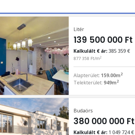
Litér
139 500 000 Ft
Kalkulált € ár:
385 359 €
2
877 358 Ft/m
2
Alapterület:
159.00m
2
Telekterület:
949m
Budaörs
380 000 000 Ft
Kalkulált € ár:
1 049 724 €