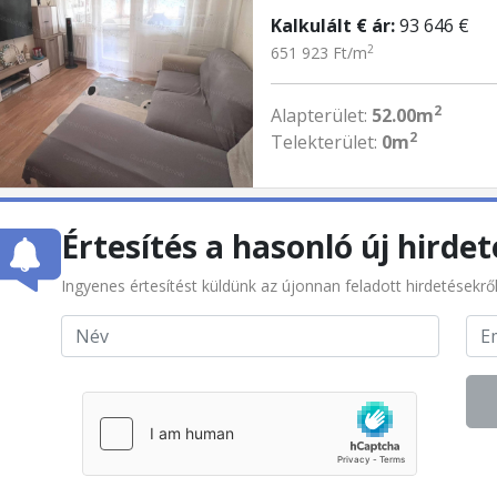
Kalkulált € ár:
93 646 €
2
651 923 Ft/m
2
Alapterület:
52.00m
2
Telekterület:
0m
Értesítés a hasonló új hirdet
Ingyenes értesítést küldünk az újonnan feladott hirdetésekrő