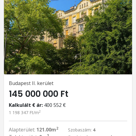
Budapest II. kerület
145 000 000 Ft
Kalkulált € ár:
400 552 €
2
1 198 347 Ft/m
2
Alapterület:
121.00m
Szobaszám:
4
2