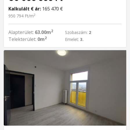
Kalkulált € ár:
165 470 €
2
950 794 Ft/m
2
Alapterület:
63.00m
Szobaszám:
2
2
Telekterület:
0m
Emelet:
3.