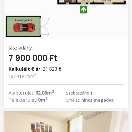
Jászladány
7 900 000 Ft
Kalkulált € ár:
21 823 €
2
127 419 Ft/m
2
Alapterület:
62.00m
Szobaszám:
1
2
Telekterület:
0m
Emelet:
nincs megadva