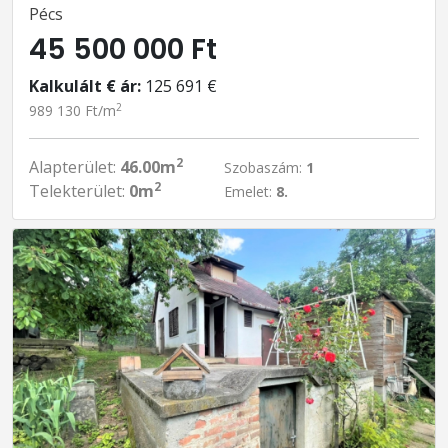
Pécs
45 500 000 Ft
Kalkulált € ár:
125 691 €
2
989 130 Ft/m
2
Alapterület:
46.00m
Szobaszám:
1
2
Telekterület:
0m
Emelet:
8.