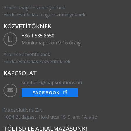
Áraink magánszemélyeknek
Hirdetésfeladás magánszemélyeknek
KÖZVETÍTŐKNEK
+36 1 585 8650
Munkanapokon 9-16 óráig
Áraink közvetítőknek
Hirdetésfeladás közvetítőknek
KAPCSOLAT
segitunk@mapsolutions.hu
Mapsolutions Zrt.
1054 Budapest, Hold utca 15. 5. em. 1A. ajtó
TÖLTSD LE ALKALMAZÁSUNK!