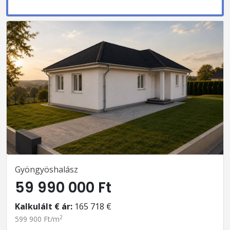
Gyöngyöshalász
59 990 000 Ft
Kalkulált € ár:
165 718 €
2
599 900 Ft/m