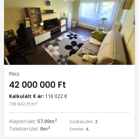
Pécs
42 000 000 Ft
Kalkulált € ár:
116 022 €
2
736 842 Ft/m
2
Alapterület:
57.00m
Szobaszám:
2
2
Telekterület:
0m
Emelet:
4.