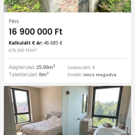
Pécs
16 900 000 Ft
Kalkulált € ár:
46 685 €
2
676 000 Ft/m
2
Alapterület:
25.00m
Szobaszám:
1
2
Telekterület:
0m
Emelet:
nincs megadva