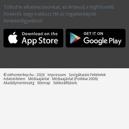
Töltsd le alkalmazásunkat, és értesülj a legfrissebb
hírekről, vagy iratkozz fel az Ingatlantájoló
hirdetésfigyelőire!
© otthonterkep.hu - 2026
Impreszum
Szolgáltatási Feltételek
Adatvédelem
Médiaajánlat
Médiaajánlat (Politikai 2026)
Akadálymentesség
Sitemap
Sütibeállítások