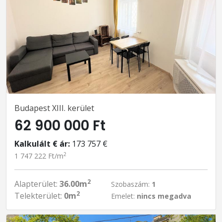
Budapest XIII. kerület
62 900 000 Ft
Kalkulált € ár:
173 757 €
2
1 747 222 Ft/m
2
Alapterület:
36.00m
Szobaszám:
1
2
Telekterület:
0m
Emelet:
nincs megadva