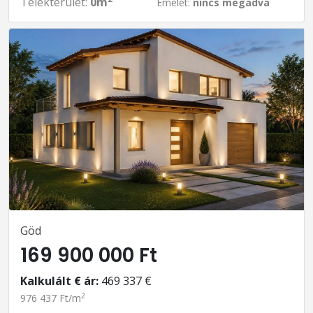
Telekterület:
0m
Emelet:
nincs megadva
Göd
169 900 000 Ft
Kalkulált € ár:
469 337 €
2
976 437 Ft/m