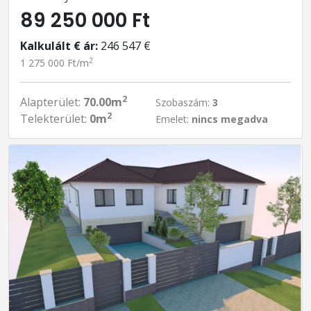
89 250 000 Ft
Kalkulált € ár:
246 547 €
2
1 275 000 Ft/m
2
Alapterület:
70.00m
Szobaszám:
3
2
Telekterület:
0m
Emelet:
nincs megadva