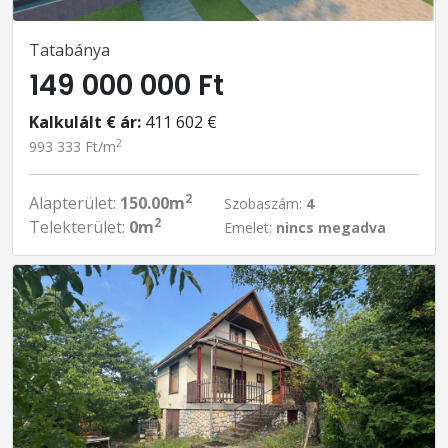
Tatabánya
149 000 000 Ft
Kalkulált € ár:
411 602 €
2
993 333 Ft/m
2
Alapterület:
150.00m
Szobaszám:
4
2
Telekterület:
0m
Emelet:
nincs megadva