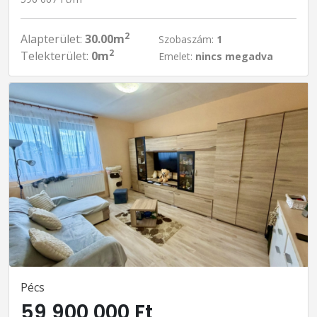
2
Alapterület:
30.00m
Szobaszám:
1
2
Telekterület:
0m
Emelet:
nincs megadva
Pécs
59 900 000 Ft