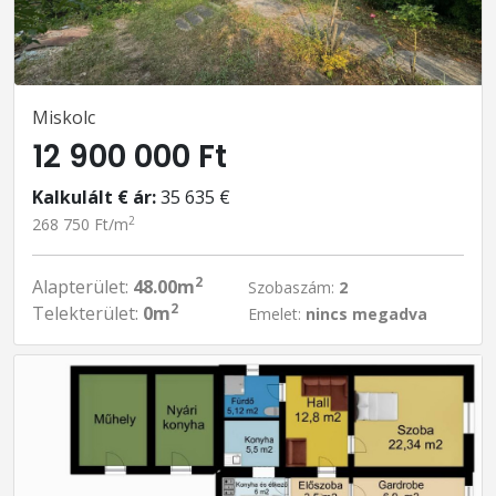
Miskolc
12 900 000 Ft
Kalkulált € ár:
35 635 €
2
268 750 Ft/m
2
Alapterület:
48.00m
Szobaszám:
2
2
Telekterület:
0m
Emelet:
nincs megadva