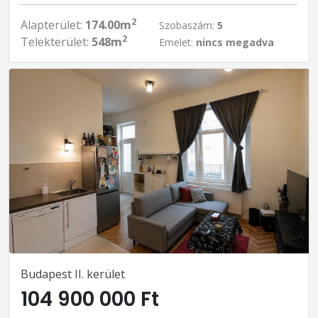
2
Alapterület:
174.00m
Szobaszám:
5
2
Telekterület:
548m
Emelet:
nincs megadva
Budapest II. kerület
104 900 000 Ft