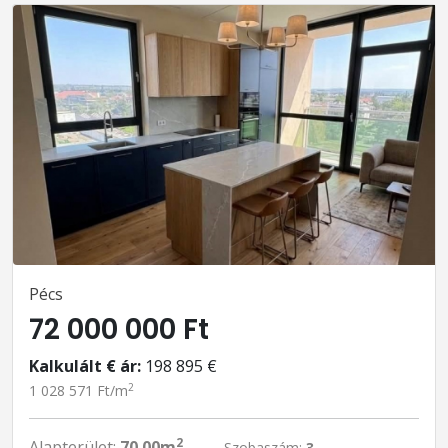
Pécs
72 000 000 Ft
Kalkulált € ár:
198 895 €
2
1 028 571 Ft/m
2
Alapterület:
70.00m
Szobaszám:
3