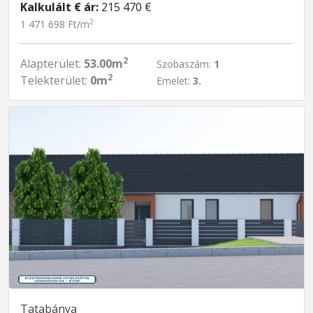
Kalkulált € ár:
215 470 €
2
1 471 698 Ft/m
2
Alapterület:
53.00m
Szobaszám:
1
2
Telekterület:
0m
Emelet:
3.
Tatabánya