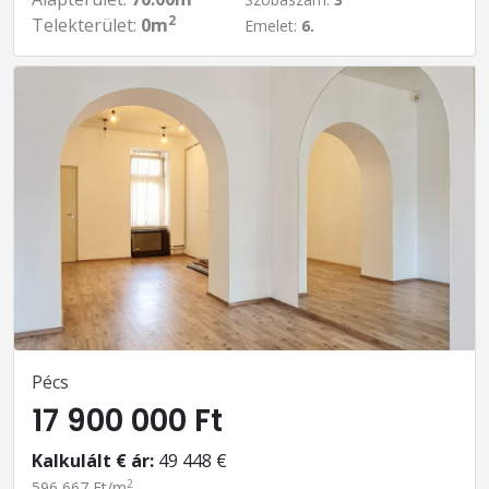
2
Telekterület:
0m
Emelet:
6.
Pécs
17 900 000 Ft
Kalkulált € ár:
49 448 €
2
596 667 Ft/m