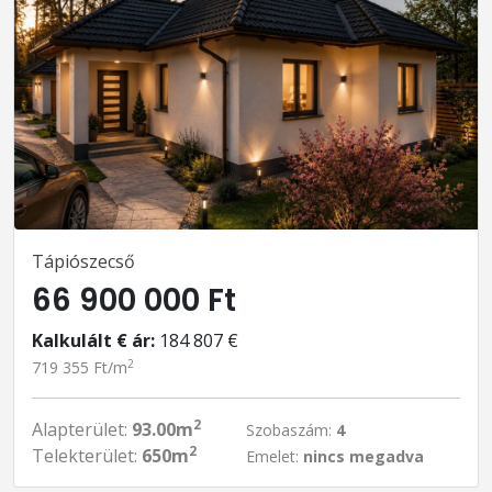
Tápiószecső
66 900 000 Ft
Kalkulált € ár:
184 807 €
2
719 355 Ft/m
2
Alapterület:
93.00m
Szobaszám:
4
2
Telekterület:
650m
Emelet:
nincs megadva