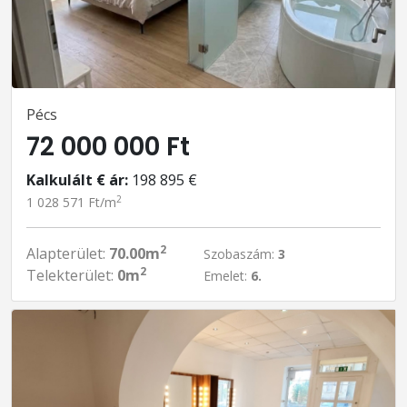
Pécs
72 000 000 Ft
Kalkulált € ár:
198 895 €
2
1 028 571 Ft/m
2
Alapterület:
70.00m
Szobaszám:
3
2
Telekterület:
0m
Emelet:
6.