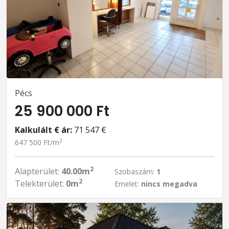
Pécs
25 900 000 Ft
Kalkulált € ár:
71 547 €
2
647 500 Ft/m
2
Alapterület:
40.00m
Szobaszám:
1
2
Telekterület:
0m
Emelet:
nincs megadva