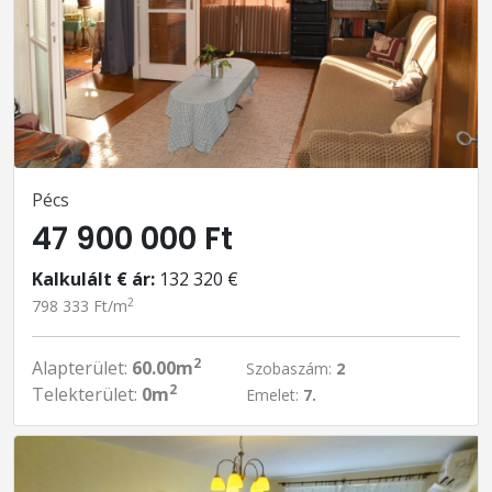
Pécs
47 900 000 Ft
Kalkulált € ár:
132 320 €
2
798 333 Ft/m
2
Alapterület:
60.00m
Szobaszám:
2
2
Telekterület:
0m
Emelet:
7.