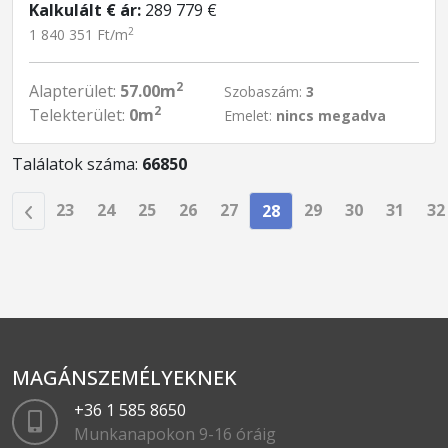
Kalkulált € ár:
289 779 €
2
1 840 351 Ft/m
2
Alapterület:
57.00m
Szobaszám:
3
2
Telekterület:
0m
Emelet:
nincs megadva
Találatok száma:
66850
23
24
25
26
27
29
30
31
32
28
MAGÁNSZEMÉLYEKNEK
+36 1 585 8650
Munkanapokon 9-16 óráig