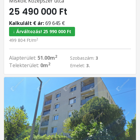
Miskolc Középszer utca
25 490 000 Ft
Kalkulált € ár:
69 645 €
↓ Árváltozás! 25 990 000 Ft
2
499 804 Ft/m
2
Alapterület:
51.00m
Szobaszám:
3
2
Telekterület:
0m
Emelet:
3.