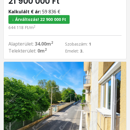
21 900 000 Ft
Kalkulált € ár:
59 836 €
↓ Árváltozás! 22 900 000 Ft
2
644 118 Ft/m
2
Alapterület:
34.00m
Szobaszám:
1
2
Telekterület:
0m
Emelet:
3.