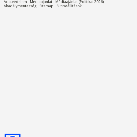
Adatvédelem
Médiaajánlat
Médiaajánlat (Politikai 2026)
Akadálymentesség
Sitemap
Sütibeállítások