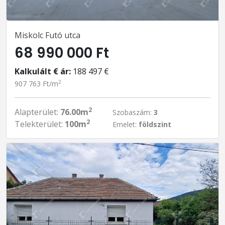
Miskolc Futó utca
68 990 000 Ft
Kalkulált € ár:
188 497 €
2
907 763 Ft/m
2
Alapterület:
76.00m
Szobaszám:
3
2
Telekterület:
100m
Emelet:
földszint