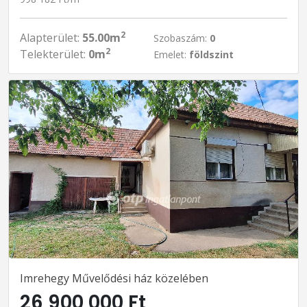
2
Alapterület:
55.00m
Szobaszám:
0
2
Telekterület:
0m
Emelet:
földszint
Imrehegy Művelődési ház közelében
26 900 000 Ft