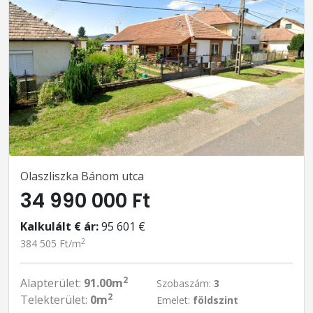
Olaszliszka Bánom utca
34 990 000 Ft
Kalkulált € ár:
95 601 €
2
384 505 Ft/m
2
Alapterület:
91.00m
Szobaszám:
3
2
Telekterület:
0m
Emelet:
földszint