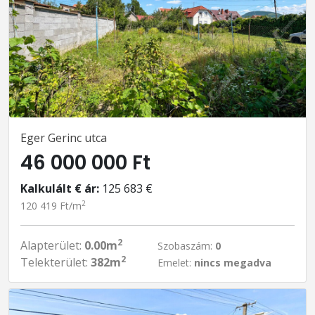
Eger Gerinc utca
46 000 000 Ft
Kalkulált € ár:
125 683 €
2
120 419 Ft/m
2
Alapterület:
0.00m
Szobaszám:
0
2
Telekterület:
382m
Emelet:
nincs megadva