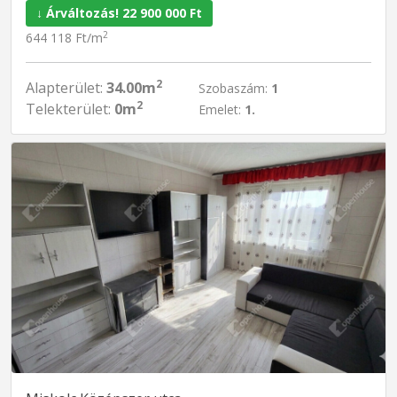
↓ Árváltozás! 22 900 000 Ft
2
644 118 Ft/m
2
Alapterület:
34.00m
Szobaszám:
1
2
Telekterület:
0m
Emelet:
1.