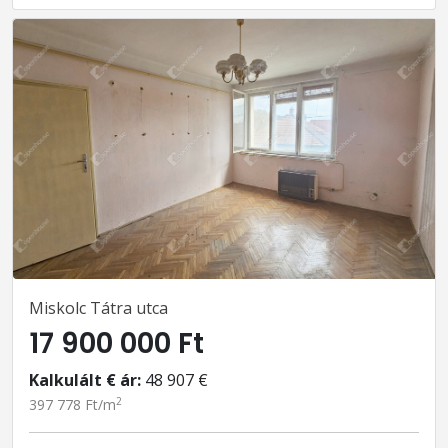
Miskolc Tátra utca
17 900 000 Ft
Kalkulált € ár:
48 907 €
2
397 778 Ft/m