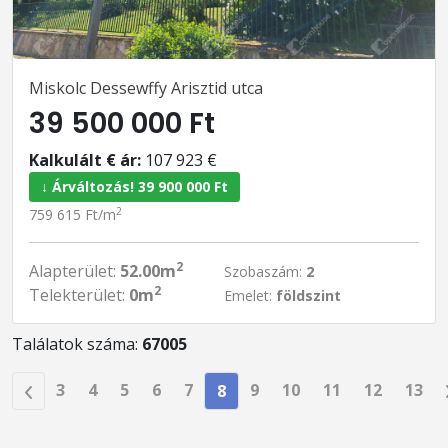
Miskolc Dessewffy Arisztid utca
39 500 000 Ft
Kalkulált € ár:
107 923 €
↓ Árváltozás! 39 900 000 Ft
2
759 615 Ft/m
2
Alapterület:
52.00m
Szobaszám:
2
2
Telekterület:
0m
Emelet:
földszint
Találatok száma:
67005
3
4
5
6
7
9
10
11
12
13
8