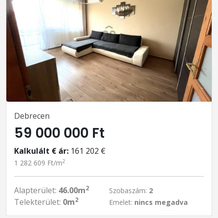
Debrecen
59 000 000 Ft
Kalkulált € ár:
161 202 €
2
1 282 609 Ft/m
2
Alapterület:
46.00m
Szobaszám:
2
2
Telekterület:
0m
Emelet:
nincs megadva