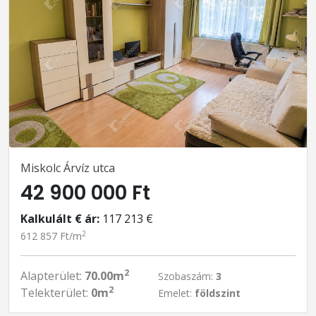
Miskolc Árvíz utca
42 900 000 Ft
Kalkulált € ár:
117 213 €
2
612 857 Ft/m
2
Alapterület:
70.00m
Szobaszám:
3
2
Telekterület:
0m
Emelet:
földszint