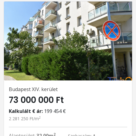
Budapest XIV. kerület
73 000 000 Ft
Kalkulált € ár:
199 454 €
2
2 281 250 Ft/m
2
Alapterület:
32.00m
Szobaszám:
1