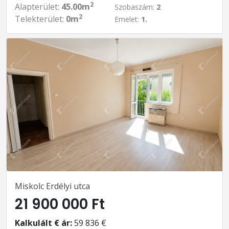
2
Alapterület:
45.00m
Szobaszám:
2
2
Telekterület:
0m
Emelet:
1.
Miskolc Erdélyi utca
21 900 000 Ft
Kalkulált € ár:
59 836 €