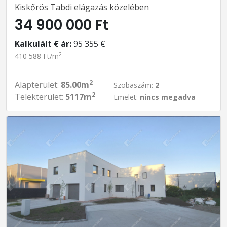
Kiskőrös Tabdi elágazás közelében
34 900 000 Ft
Kalkulált € ár:
95 355 €
2
410 588 Ft/m
2
Alapterület:
85.00m
Szobaszám:
2
2
Telekterület:
5117m
Emelet:
nincs megadva