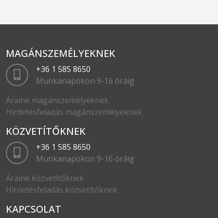
MAGÁNSZEMÉLYEKNEK
+36 1 585 8650
Munkanapokon 9-16 óráig
Áraink magánszemélyeknek
Hirdetésfeladás magánszemélyeknek
KÖZVETÍTŐKNEK
+36 1 585 8650
Munkanapokon 9-16 óráig
Áraink közvetítőknek
Hirdetésfeladás közvetítőknek
KAPCSOLAT