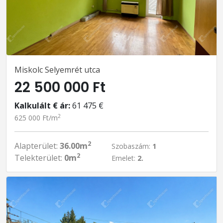
Miskolc Selyemrét utca
22 500 000 Ft
Kalkulált € ár:
61 475 €
2
625 000 Ft/m
2
Alapterület:
36.00m
Szobaszám:
1
2
Telekterület:
0m
Emelet:
2.