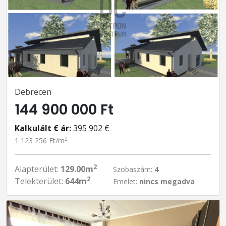
Debrecen
144 900 000 Ft
Kalkulált € ár:
395 902 €
2
1 123 256 Ft/m
2
Alapterület:
129.00m
Szobaszám:
4
2
Telekterület:
644m
Emelet:
nincs megadva