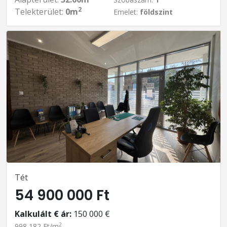
2
Telekterület:
0m
Emelet:
földszint
Tét
54 900 000 Ft
Kalkulált € ár:
150 000 €
2
998 182 Ft/m