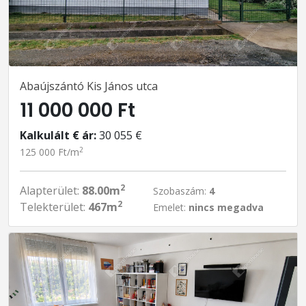
Abaújszántó Kis János utca
11 000 000 Ft
Kalkulált € ár:
30 055 €
2
125 000 Ft/m
2
Alapterület:
88.00m
Szobaszám:
4
2
Telekterület:
467m
Emelet:
nincs megadva