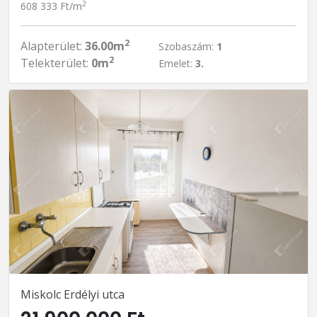
2
608 333 Ft/m
2
Alapterület:
36.00m
Szobaszám:
1
2
Telekterület:
0m
Emelet:
3.
Miskolc Erdélyi utca