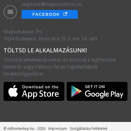
segitunk@mapsolutions.hu
Mapsolutions Zrt.
1054 Budapest, Hold utca 15. 5. em. 1A. ajtó
TÖLTSD LE ALKALMAZÁSUNK!
Töltsd le alkalmazásunkat, és értesülj a legfrissebb
hírekről, vagy iratkozz fel az Ingatlantájoló
hirdetésfigyelőire!
© otthonterkep.hu - 2026
Impreszum
Szolgáltatási Feltételek