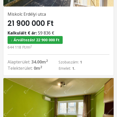
Miskolc Erdélyi utca
21 900 000 Ft
Kalkulált € ár:
59 836 €
↓ Árváltozás! 22 900 000 Ft
2
644 118 Ft/m
2
Alapterület:
34.00m
Szobaszám:
1
2
Telekterület:
0m
Emelet:
1.