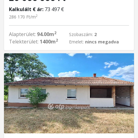
Kalkulált € ár:
73 497 €
2
286 170 Ft/m
2
Alapterület:
94.00m
Szobaszám:
2
2
Telekterület:
1400m
Emelet:
nincs megadva