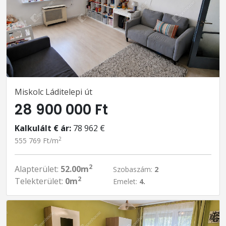
Miskolc Láditelepi út
28 900 000 Ft
Kalkulált € ár:
78 962 €
2
555 769 Ft/m
2
Alapterület:
52.00m
Szobaszám:
2
2
Telekterület:
0m
Emelet:
4.