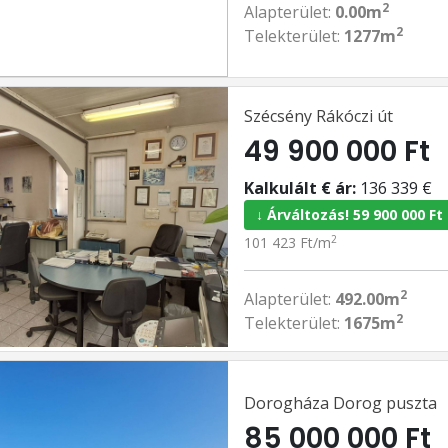
2
Alapterület:
0.00m
2
Telekterület:
1277m
Szécsény Rákóczi út
49 900 000 Ft
Kalkulált € ár:
136 339 €
↓ Árváltozás! 59 900 000 Ft
2
101 423 Ft/m
2
Alapterület:
492.00m
2
Telekterület:
1675m
Dorogháza Dorog puszta
85 000 000 Ft