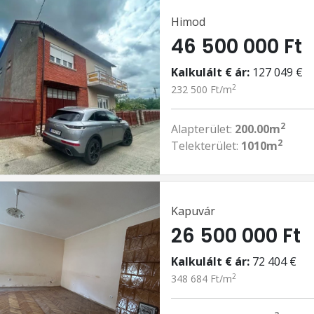
Himod
46 500 000 Ft
Kalkulált € ár:
127 049 €
2
232 500 Ft/m
2
Alapterület:
200.00m
2
Telekterület:
1010m
Kapuvár
26 500 000 Ft
Kalkulált € ár:
72 404 €
2
348 684 Ft/m