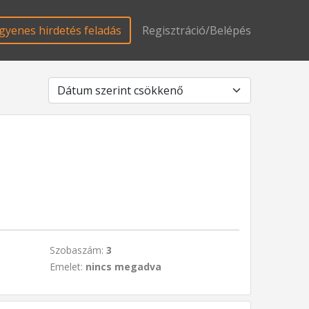
gyenes hirdetés feladás
Regisztráció/Belépés
Szobaszám:
3
Emelet:
nincs megadva