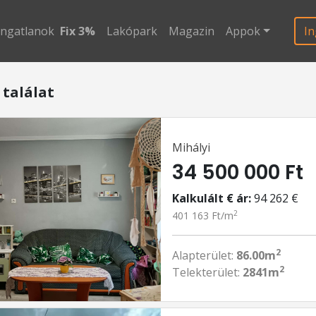
ingatlanok
Fix 3%
Lakópark
Magazin
Appok
In
 találat
Mihályi
34 500 000 Ft
Kalkulált € ár:
94 262 €
2
401 163 Ft/m
2
Alapterület:
86.00m
2
Telekterület:
2841m