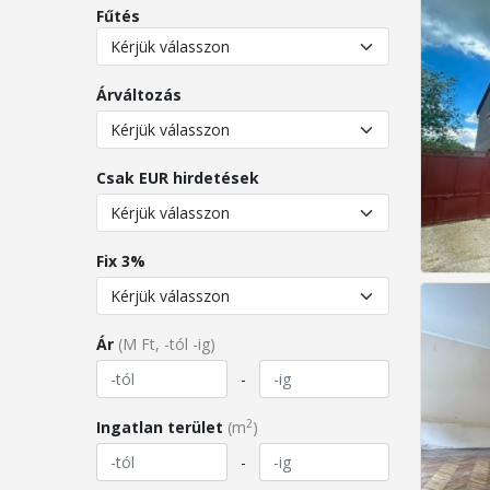
Fűtés
Árváltozás
Csak EUR hirdetések
Fix 3%
Ár
(M Ft, -tól -ig)
-
2
Ingatlan terület
(m
)
-