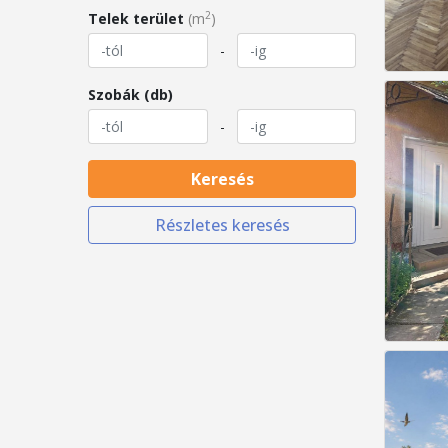
2
Telek terület
(m
)
-
Szobák (db)
-
Keresés
Részletes keresés