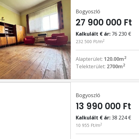
Bogyoszló
27 900 000 Ft
Kalkulált € ár:
76 230 €
2
232 500 Ft/m
2
Alapterület:
120.00m
2
Telekterület:
2700m
Bogyoszló
13 990 000 Ft
Kalkulált € ár:
38 224 €
2
10 955 Ft/m