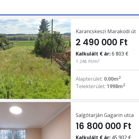
Karancskeszi Marakodi út
2 490 000 Ft
Kalkulált € ár:
6 803 €
2
1 246 Ft/m
2
Alapterület:
0.00m
2
Telekterület:
1998m
Salgótarján Gagarin utca
16 800 000 Ft
Kalkulált € ár:
45 902 €