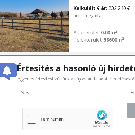
Kalkulált € ár:
232 240 €
nincs megadva
2
Alapterület:
0.00m
2
Telekterület:
58600m
Értesítés a hasonló új hirdet
Ingyenes értesítést küldünk az újonnan feladott hirdetésekrő