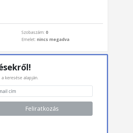
Szobaszám:
0
Emelet:
nincs megadva
ésekről!
l a keresése alapján.
Feliratkozás