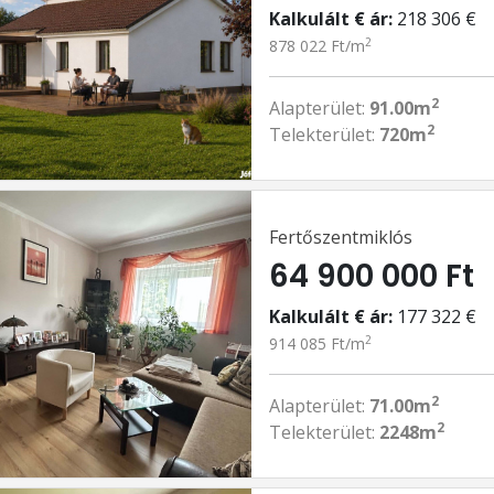
Kalkulált € ár:
218 306 €
2
878 022 Ft/m
2
Alapterület:
91.00m
2
Telekterület:
720m
Fertőszentmiklós
64 900 000 Ft
Kalkulált € ár:
177 322 €
2
914 085 Ft/m
2
Alapterület:
71.00m
2
Telekterület:
2248m