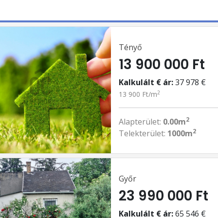
Tényő
13 900 000 Ft
Kalkulált € ár:
37 978 €
2
13 900 Ft/m
2
Alapterület:
0.00m
2
Telekterület:
1000m
Győr
23 990 000 Ft
Kalkulált € ár:
65 546 €