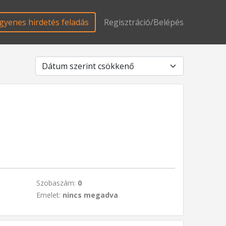
gyenes hirdetés feladás
Regisztráció/Belépés
Szobaszám:
0
Emelet:
nincs megadva