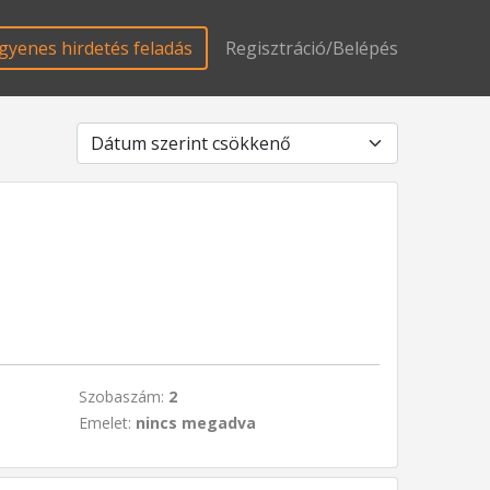
gyenes hirdetés feladás
Regisztráció/Belépés
Szobaszám:
2
Emelet:
nincs megadva