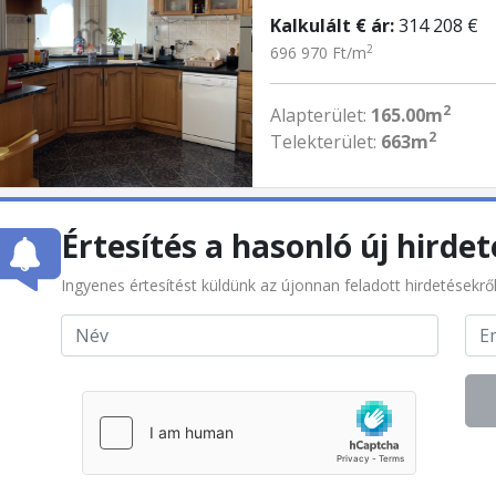
Kalkulált € ár:
314 208 €
2
696 970 Ft/m
2
Alapterület:
165.00m
2
Telekterület:
663m
Értesítés a hasonló új hirdet
Ingyenes értesítést küldünk az újonnan feladott hirdetésekrő