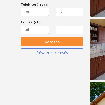
2
Telek terület
(m
)
-
Szobák (db)
-
Keresés
Részletes keresés