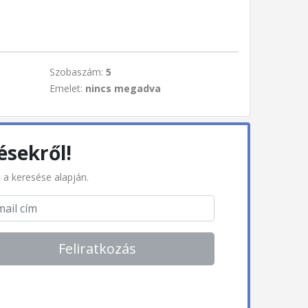
Szobaszám:
5
Emelet:
nincs megadva
ésekről!
l a keresése alapján.
Feliratkozás