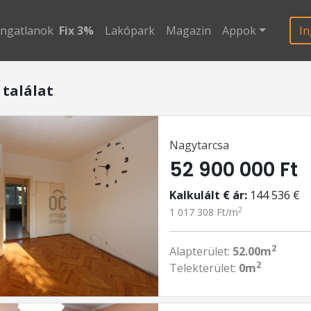
ingatlanok
Fix 3%
Lakópark
Magazin
Appok
In
 találat
Nagytarcsa
52 900 000 Ft
Kalkulált € ár:
144 536 €
2
1 017 308 Ft/m
2
Alapterület:
52.00m
2
Telekterület:
0m