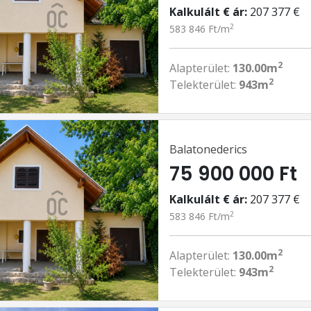
Kalkulált € ár:
207 377 €
2
583 846 Ft/m
2
Alapterület:
130.00m
2
Telekterület:
943m
Balatonederics
75 900 000 Ft
Kalkulált € ár:
207 377 €
2
583 846 Ft/m
2
Alapterület:
130.00m
2
Telekterület:
943m