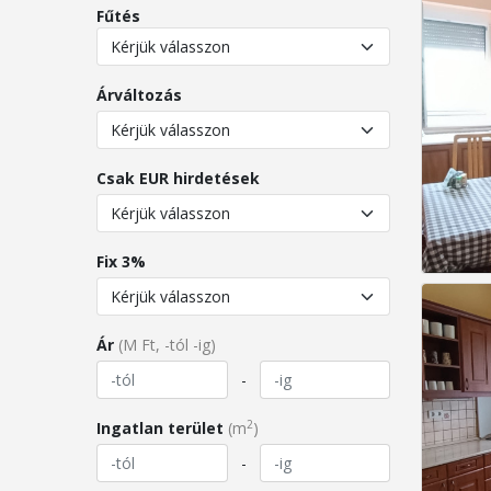
Fűtés
Árváltozás
Csak EUR hirdetések
Fix 3%
Ár
(M Ft, -tól -ig)
-
2
Ingatlan terület
(m
)
-