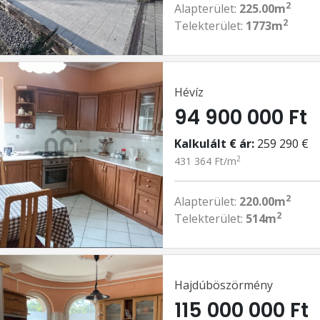
2
Alapterület:
225.00m
2
Telekterület:
1773m
Hévíz
94 900 000 Ft
Kalkulált € ár:
259 290 €
2
431 364 Ft/m
2
Alapterület:
220.00m
2
Telekterület:
514m
Hajdúböszörmény
115 000 000 Ft