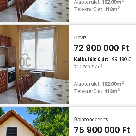
2
Alapterület:
102.00m
2
Telekterület:
418m
Hévíz
72 900 000 Ft
Kalkulált € ár:
199 180 €
2
714 706 Ft/m
2
Alapterület:
102.00m
2
Telekterület:
418m
Balatonederics
75 900 000 Ft