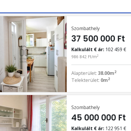
Szombathely
37 500 000 Ft
Kalkulált € ár:
102 459 €
2
986 842 Ft/m
2
Alapterület:
38.00m
2
Telekterület:
0m
Szombathely
45 000 000 Ft
Kalkulált € ár:
122 951 €