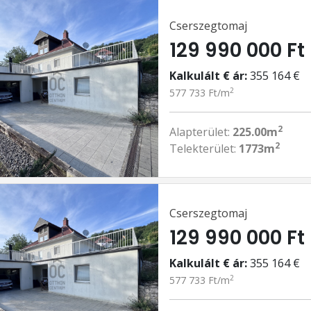
Cserszegtomaj
129 990 000 Ft
Kalkulált € ár:
355 164 €
2
577 733 Ft/m
2
Alapterület:
225.00m
2
Telekterület:
1773m
Cserszegtomaj
129 990 000 Ft
Kalkulált € ár:
355 164 €
2
577 733 Ft/m