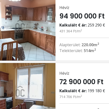
Hévíz
94 900 000 Ft
Kalkulált € ár:
259 290 €
2
431 364 Ft/m
2
Alapterület:
220.00m
2
Telekterület:
514m
Hévíz
72 900 000 Ft
Kalkulált € ár:
199 180 €
2
714 706 Ft/m