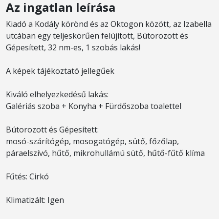
Az ingatlan leírása
Kiadó a Kodály körönd és az Oktogon között, az Izabella
utcában egy teljeskörűen felújított, Bútorozott és
Gépesített, 32 nm-es, 1 szobás lakás!
A képek tájékoztató jellegűek
Kiváló elhelyezkedésű lakás:
Galériás szoba + Konyha + Fürdőszoba toalettel
Bútorozott és Gépesített:
mosó-szárítógép, mosogatógép, sütő, főzőlap,
páraelszívó, hűtő, mikrohullámú sütő, hűtő-fűtő klíma
Fűtés: Cirkó
Klimatizált: Igen