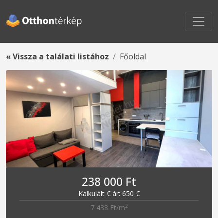
« Vissza a találati listához
Főoldal
238 000 Ft
Kalkulált € ár: 650 €
2
7 438 Ft/m