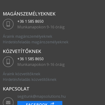
MAGÁNSZEMÉLYEKNEK
+36 1 585 8650
Munkanapokon 9-16 óráig
Áraink magánszemélyeknek
Hirdetésfeladás magánszemélyeknek
KÖZVETÍTŐKNEK
+36 1 585 8650
Munkanapokon 9-16 óráig
Áraink közvetítőknek
Hirdetésfeladás közvetítőknek
KAPCSOLAT
segitunk@mapsolutions.hu