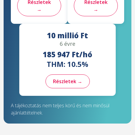
Részletek
Részletek
→
→
10 millió Ft
6 évre
185 947 Ft/hó
THM: 10.5%
Részletek →
A tájékoztatás nem teljes körű és nem minősül
ajánlattételnek.