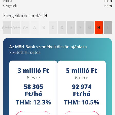
Klíma
nem
Szigetelt
nem
Energetikai besorolás:
H
A+++
A++
A+
A
B
C
D
E
F
G
H
I
Az MBH Bank személyi kölcsön ajánlata
Fizetett hirdetés
3 millió Ft
5 millió Ft
6 évre
6 évre
58 305
92 974
Ft/hó
Ft/hó
THM: 12.3%
THM: 10.5%