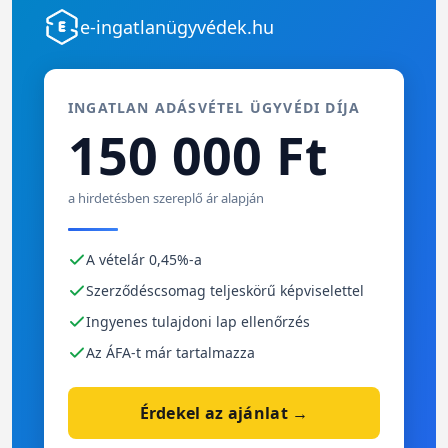
e-ingatlanügyvédek.hu
INGATLAN ADÁSVÉTEL ÜGYVÉDI DÍJA
150 000 Ft
a hirdetésben szereplő ár alapján
A vételár 0,45%-a
Szerződéscsomag teljeskörű képviselettel
Ingyenes tulajdoni lap ellenőrzés
Az ÁFA-t már tartalmazza
Érdekel az ajánlat →