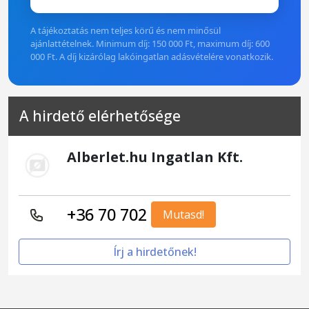
A tájékoztatás nem teljes körű és nem minősül
ajánlattételnek. Minimum díj: 150 000 Ft, maximum díj: 600
000 Ft. A díj kizárólag lakóingatlan adásvételére vonatkozik.
A hirdető elérhetősége
Alberlet.hu Ingatlan Kft.
+36 70 702
Mutasd!
Írj a hirdetőnek!