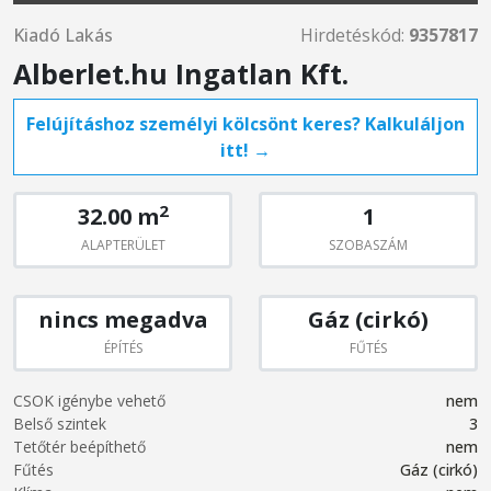
Kiadó Lakás
Hirdetéskód:
9357817
Alberlet.hu Ingatlan Kft.
Felújításhoz személyi kölcsönt keres? Kalkuláljon
itt! →
2
32.00 m
1
ALAPTERÜLET
SZOBASZÁM
nincs megadva
Gáz (cirkó)
ÉPÍTÉS
FŰTÉS
CSOK igénybe vehető
nem
Belső szintek
3
Tetőtér beépíthető
nem
Fűtés
Gáz (cirkó)