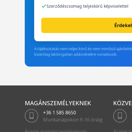
Szerződéscsomag teljeskörű képviselettel
Érdekel
A tájékoztatás nem teljes körű és nem minősül ajánlattét
kizárólag lakóingatlan adásvételére vonatkozik.
MAGÁNSZEMÉLYEKNEK
KÖZVE
+36 1 585 8650
Munkanapokon 9-16 óráig
Áraink magánszemélyeknek
Áraink k