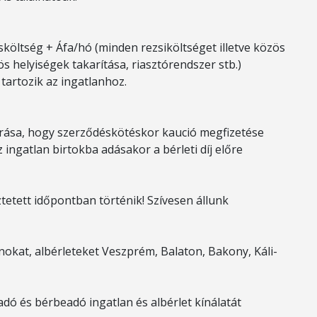
zösköltség + Áfa/hó (minden rezsiköltséget illetve közös
zös helyiségek takarítása, riasztórendszer stb.)
 tartozik az ingatlanhoz.
várása, hogy szerződéskötéskor kaució megfizetése
z ingatlan birtokba adásakor a bérleti díj előre
tetett időpontban történik! Szívesen állunk
okat, albérleteket Veszprém, Balaton, Bakony, Káli-
adó és bérbeadó ingatlan és albérlet kínálatát