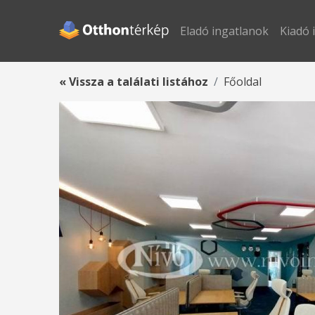
Eladó ingatlanok
Kiadó 
« Vissza a találati listához
Főoldal