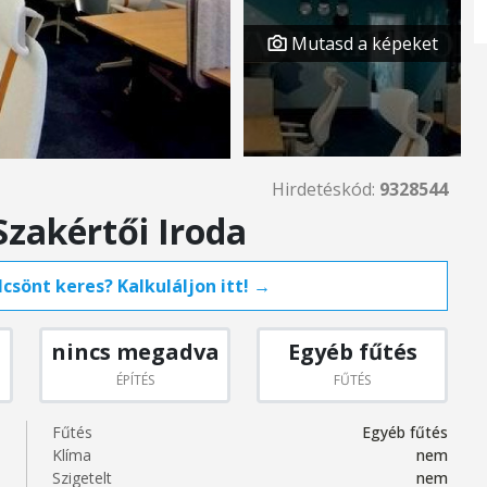
Mutasd a képeket
Hirdetéskód:
9328544
Szakértői Iroda
csönt keres? Kalkuláljon itt! →
nincs megadva
Egyéb fűtés
ÉPÍTÉS
FŰTÉS
Fűtés
Egyéb fűtés
Klíma
nem
Szigetelt
nem