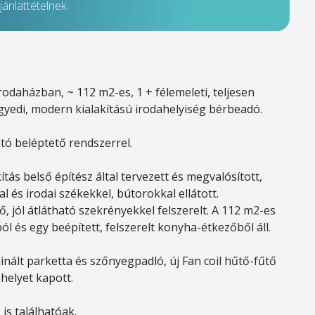
ánlattételnek.
daházban, ~ 112 m2-es, 1 + félemeleti, teljesen
 egyedi, modern kialakítású irodahelyiség bérbeadó.
ató beléptető rendszerrel.
ítás belső építész által tervezett és megvalósított,
 és irodai székekkel, bútorokkal ellátott.
 jól átlátható szekrényekkel felszerelt. A 112 m2-es
ól és egy beépített, felszerelt konyha-étkezőből áll.
nált parketta és szőnyegpadló, új Fan coil hűtő-fűtő
helyet kapott.
is találhatóak.