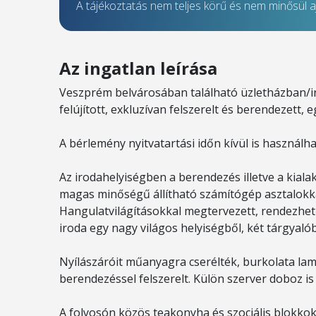
A tájékoztatás nem teljes körű és nem minősül aj
Az ingatlan leírása
Veszprém belvárosában található üzletházban/iro
felújított, exkluzívan felszerelt és berendezett,
A bérlemény nyitvatartási időn kívül is használh
Az irodahelyiségben a berendezés illetve a kialak
magas minőségű állítható számítógép asztalokkal
Hangulatvilágításokkal megtervezett, rendezhető,
iroda egy nagy világos helyiségből, két tárgyalób
Nyílászáróit műanyagra cserélték, burkolata lami
berendezéssel felszerelt. Külön szerver doboz is 
A folyosón közös teakonyha és szociális blokkok 