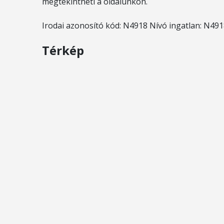
megtekintheti a oldalunkon.
Irodai azonosító kód: N4918 Nívó ingatlan: N49
Térkép