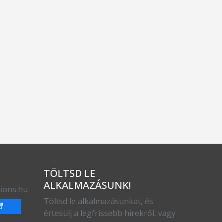
TÖLTSD LE
ALKALMAZÁSUNK!
ions.hu
Töltsd le alkalmazásunkat, és
értesülj a legfrissebb hírekről, vagy