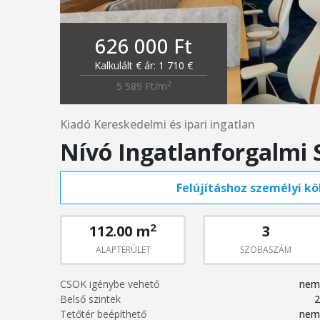
626 000 Ft
Kalkulált € ár: 1 710 €
2
5 589 Ft/m
Kiadó Kereskedelmi és ipari ingatlan
Nívó Ingatlanforgalmi 
Felújításhoz személyi köl
2
112.00 m
3
ALAPTERÜLET
SZOBASZÁM
CSOK igénybe vehető
nem
Belső szintek
2
Tetőtér beépíthető
nem