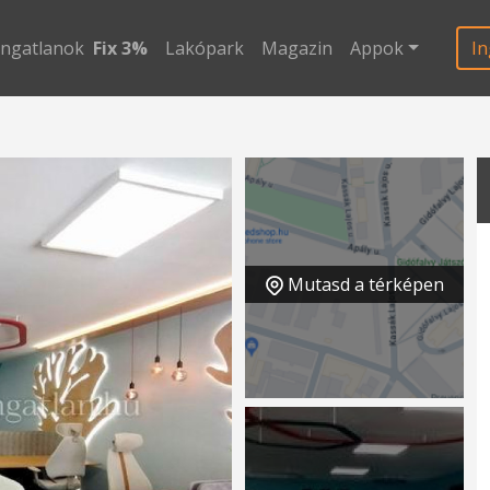
ingatlanok
Fix 3%
Lakópark
Magazin
Appok
In
Mutasd a térképen