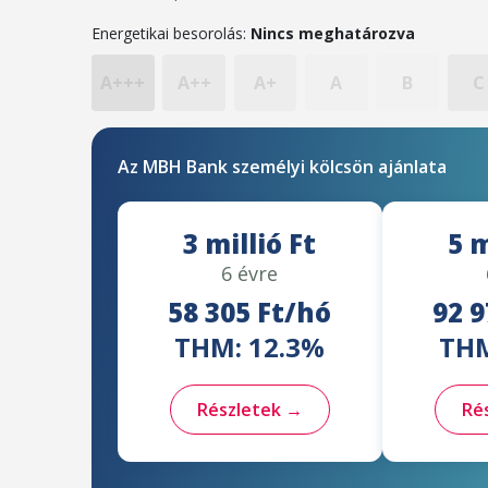
Energetikai besorolás:
Nincs meghatározva
A+++
A++
A+
A
B
C
Az MBH Bank személyi kölcsön ajánlata
3 millió Ft
5 m
6 évre
58 305 Ft/hó
92 9
THM: 12.3%
THM
Részletek →
Ré