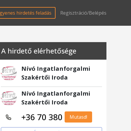
gyenes hirdetés feladás
Regisztráció/Belépés
A hirdető elérhetősége
Nívó Ingatlanforgalmi
Szakértői Iroda
Nívó Ingatlanforgalmi
Szakértői Iroda
+36 70 380
Mutasd!