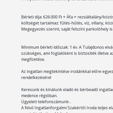
Bérleti díja: 626.000 Ft + Áfa + rezsiáltalány/kö
költséget tartalmaz: fűtés-hűtés, víz, villany, kö
Megegyezés szerint, saját felszíni parkolóhely is
Minimum bérleti időszak: 1 év. A Tulajdonos el
szükséges, ami foglalóként is biztosíték illetve a
megfizetése.
Az ingatlan megtekintése irodánkkal előre egyez
rendelkezésére!
Keresünk és kínálunk eladó és bérbeadó ingatlan
medence régióban.
Ügyeleti telefonszámunk: .
A Nívó Ingatlanforgalmi Szakértői Iroda teljes el