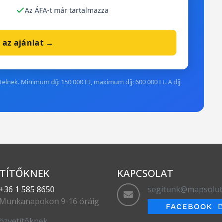
Az ÁFA-t már tartalmazza
 az ajánlat →
elnek. Minimum díj: 150 000 Ft, maximum díj: 600 000 Ft. A díj
TÍTŐKNEK
KAPCSOLAT
+36 1 585 8650
segitunk@mapsolut
Munkanapokon 9-16 óráig
özvetítőknek