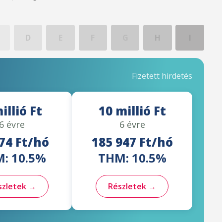
D
E
F
G
H
I
Fizetett hirdetés
illió Ft
10 millió Ft
6 évre
6 évre
74 Ft/hó
185 947 Ft/hó
: 10.5%
THM: 10.5%
szletek →
Részletek →