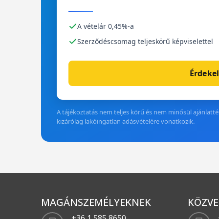
A vételár 0,45%-a
Szerződéscsomag teljeskörű képviselettel
Érdekel
A tájékoztatás nem teljes körű és nem minősül ajánlattét
kizárólag lakóingatlan adásvételére vonatkozik.
MAGÁNSZEMÉLYEKNEK
KÖZVE
+36 1 585 8650