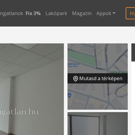
ingatlanok
Fix 3%
Lakópark
Magazin
Appok
In
Mutasd a térképen