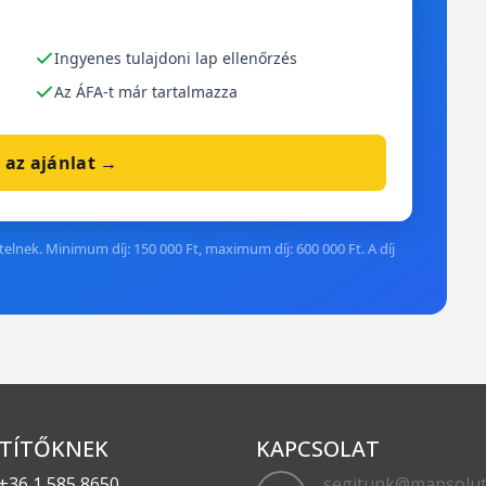
Ingyenes tulajdoni lap ellenőrzés
Az ÁFA-t már tartalmazza
 az ajánlat →
elnek. Minimum díj: 150 000 Ft, maximum díj: 600 000 Ft. A díj
TÍTŐKNEK
KAPCSOLAT
+36 1 585 8650
segitunk@mapsolut