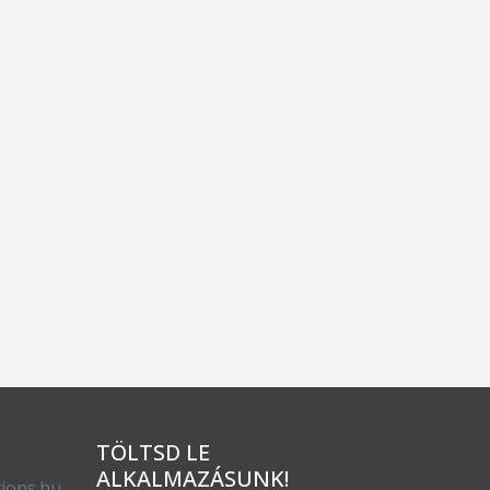
TÖLTSD LE
ALKALMAZÁSUNK!
ions.hu