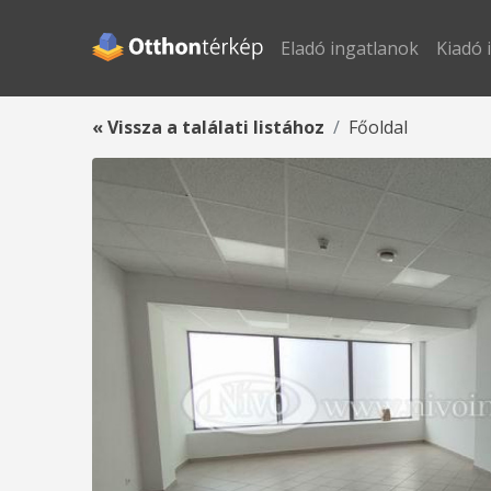
Eladó ingatlanok
Kiadó 
« Vissza a találati listához
Főoldal