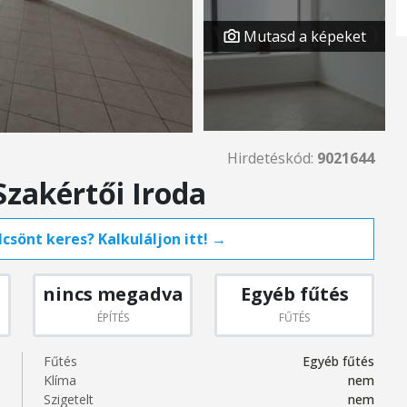
Mutasd a képeket
Hirdetéskód:
9021644
Szakértői Iroda
csönt keres? Kalkuláljon itt! →
nincs megadva
Egyéb fűtés
ÉPÍTÉS
FŰTÉS
Fűtés
Egyéb fűtés
Klíma
nem
Szigetelt
nem