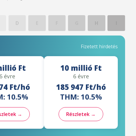
D
E
F
G
H
I
Fizetett hirdetés
illió Ft
10 millió Ft
6 évre
6 évre
74 Ft/hó
185 947 Ft/hó
: 10.5%
THM: 10.5%
szletek →
Részletek →