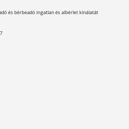
adó és bérbeadó ingatlan és albérlet kínálatát
77