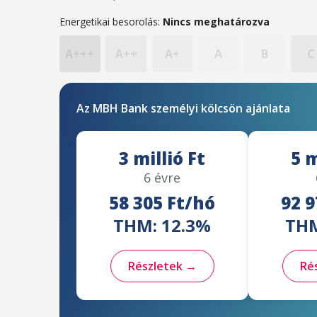
Energetikai besorolás:
Nincs meghatározva
A+++
A++
A+
A
B
C
Az MBH Bank személyi kölcsön ajánlata
3 millió Ft
5 m
6 évre
58 305 Ft/hó
92 9
THM: 12.3%
THM
Részletek →
Ré