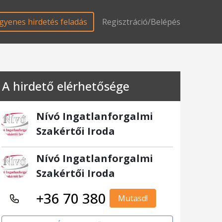
gyenes hirdetés feladás
Regisztráció/Belépés
A hirdető elérhetősége
Nívó Ingatlanforgalmi
Szakértői Iroda
Nívó Ingatlanforgalmi
Szakértői Iroda
+36 70 380
Mutasd!