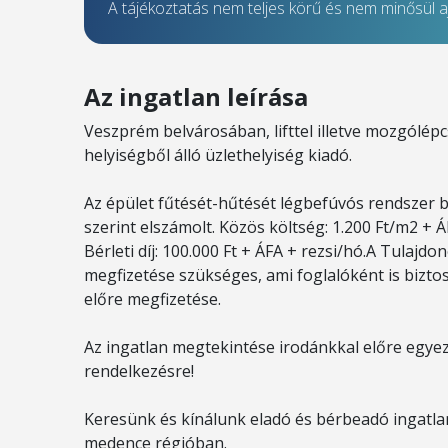
A tájékoztatás nem teljes körű és nem minősül aj
Az ingatlan leírása
Veszprém belvárosában, lifttel illetve mozgólépcs
helyiségből álló üzlethelyiség kiadó.
Az épület fűtését-hűtését légbefúvós rendszer biz
szerint elszámolt. Közös költség: 1.200 Ft/m2 + 
Bérleti díj: 100.000 Ft + ÁFA + rezsi/hó.A Tulaj
megfizetése szükséges, ami foglalóként is biztosí
előre megfizetése.
Az ingatlan megtekintése irodánkkal előre egyez
rendelkezésre!
Keresünk és kínálunk eladó és bérbeadó ingatlan
medence régióban.