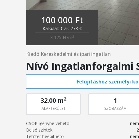
100 000 Ft
Kalkulált € ár: 273 €
2
3 125 Ft/m
Kiadó Kereskedelmi és ipari ingatlan
Nívó Ingatlanforgalmi 
Felújításhoz személyi köl
2
32.00 m
1
ALAPTERÜLET
SZOBASZÁM
CSOK igénybe vehető
nem
Belső szintek
2
Tetőtér beépíthető
nem