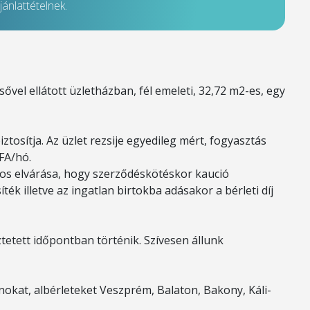
ánlattételnek.
ővel ellátott üzletházban, fél emeleti, 32,72 m2-es, egy
tosítja. Az üzlet rezsije egyedileg mért, fogyasztás
ÁFA/hó.
donos elvárása, hogy szerződéskötéskor kaució
ték illetve az ingatlan birtokba adásakor a bérleti díj
tetett időpontban történik. Szívesen állunk
okat, albérleteket Veszprém, Balaton, Bakony, Káli-