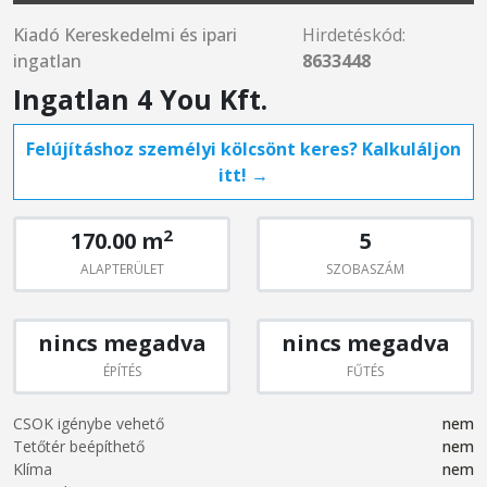
Kiadó Kereskedelmi és ipari
Hirdetéskód:
ingatlan
8633448
Ingatlan 4 You Kft.
Felújításhoz személyi kölcsönt keres? Kalkuláljon
itt! →
2
170.00 m
5
ALAPTERÜLET
SZOBASZÁM
nincs megadva
nincs megadva
ÉPÍTÉS
FŰTÉS
CSOK igénybe vehető
nem
Tetőtér beépíthető
nem
Klíma
nem