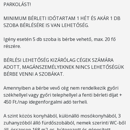
PARKOLÁST!
MINIMUM BÉRLETI IDŐTARTAM 1 HÉT ÉS AKÁR 1 DB
SZOBA BÉRLÉSÉRE IS VAN LEHETŐSÉG.
Igény esetén 5 db szoba is bérbe vehető, max. 20 fő
részére.
BÉRLÉSI LEHETŐSÉG KIZÁRÓLAG CÉGEK SZÁMÁRA
ADOTT, MAGÁNSZEMÉLYEKNEK NINCS LEHETŐSÉGÜK
BÉRBE VENNI A SZOBÁKAT.
Amennyiben a bérbe vevő cég nem rendelkezik győri
székhellyel vagy győri telephellyel a fenti bérleti díjat +
450 Ft./nap idegenforgalmi adó terheli.
A szint közös konyhából, különálló mosókonyhából, 3
zuhanyzóból álló fürdőszobából, nemek szerinti WC-ből
áll, összesen 168 m2-es, bútorozott és gépesített.