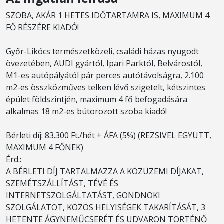
SZOBA, AKÁR 1 HETES IDŐTARTAMRA IS, MAXIMUM 4
FŐ RÉSZÉRE KIADÓ!
Győr-Likócs természetközeli, családi házas nyugodt
övezetében, AUDI gyártól, Ipari Parktól, Belvárostól,
M1-es autópályától pár perces autótávolságra, 2.100
m2-es összközműves telken lévő szigetelt, kétszintes
épület földszintjén, maximum 4 fő befogadására
alkalmas 18 m2-es bútorozott szoba kiadó!
Bérleti díj: 83.300 Ft./hét + ÁFA (5%) (REZSIVEL EGYÜTT,
MAXIMUM 4 FŐNEK)
Érd.:
A BÉRLETI DÍJ TARTALMAZZA A KÖZÜZEMI DÍJAKAT,
SZEMÉTSZÁLLÍTÁST, TÉVÉ ÉS
INTERNETSZOLGÁLTATÁST, GONDNOKI
SZOLGÁLATOT, KÖZÖS HELYISÉGEK TAKARÍTÁSÁT, 3
HETENTE ÁGYNEMŰCSERÉT ÉS UDVARON TÖRTÉNŐ