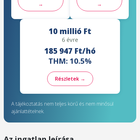
→
→
10 millió Ft
6 évre
185 947 Ft/hó
THM: 10.5%
Részletek →
A tájékoztatás nem teljes körű és nem minősül
ajánlattételnek.
Az ingatlan leírása