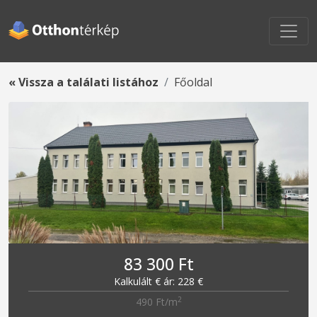
« Vissza a találati listához
Főoldal
83 300 Ft
Kalkulált € ár: 228 €
2
490 Ft/m