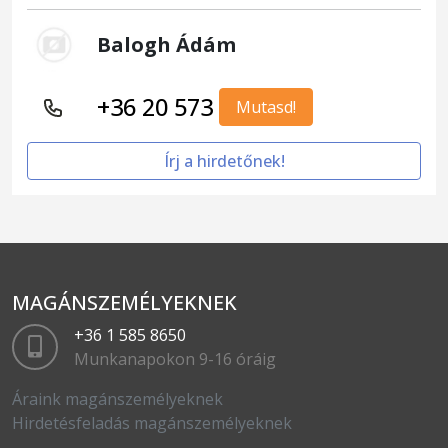
Balogh Ádám
+36 20 573
Mutasd!
Írj a hirdetőnek!
MAGÁNSZEMÉLYEKNEK
+36 1 585 8650
Munkanapokon 9-16 óráig
Áraink magánszemélyeknek
Hirdetésfeladás magánszemélyeknek