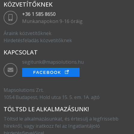
KÖZVETÍTŐKNEK
+36 1 585 8650
Munkanapokon 9-16 óráig
Áraink közvetítőknek
Hirdetésfeladás közvetítőknek
KAPCSOLAT
segitunk@mapsolutions.hu
Mapsolutions Zrt.
1054 Budapest, Hold utca 15. 5. em. 1A. ajtó
TÖLTSD LE ALKALMAZÁSUNK!
Töltsd le alkalmazásunkat, és értesülj a legfrissebb
hírekről, vagy iratkozz fel az Ingatlantájoló
hirdetésfigyelőire!