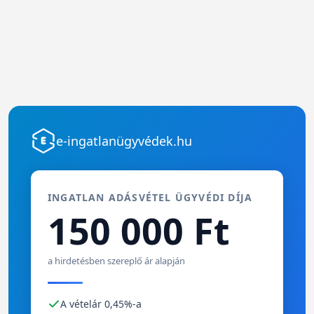
e-ingatlanügyvédek.hu
INGATLAN ADÁSVÉTEL ÜGYVÉDI DÍJA
150 000 Ft
a hirdetésben szereplő ár alapján
A vételár 0,45%-a