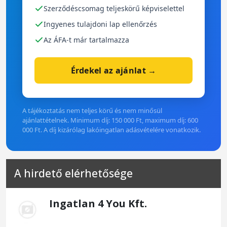
Szerződéscsomag teljeskörű képviselettel
Ingyenes tulajdoni lap ellenőrzés
Az ÁFA-t már tartalmazza
Érdekel az ajánlat →
A tájékoztatás nem teljes körű és nem minősül
ajánlattételnek. Minimum díj: 150 000 Ft, maximum díj: 600
000 Ft. A díj kizárólag lakóingatlan adásvételére vonatkozik.
A hirdető elérhetősége
Ingatlan 4 You Kft.