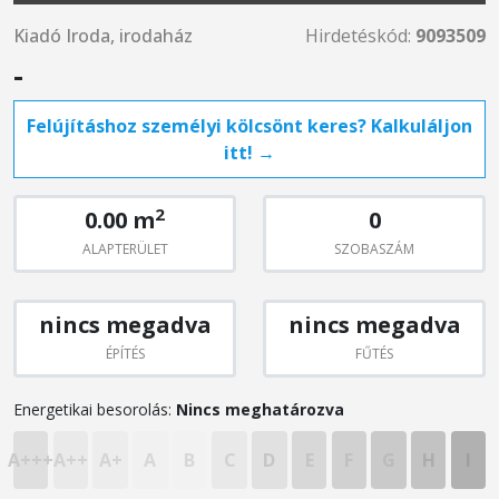
Kiadó Iroda, irodaház
Hirdetéskód:
9093509
-
Felújításhoz személyi kölcsönt keres? Kalkuláljon
itt! →
2
0.00 m
0
ALAPTERÜLET
SZOBASZÁM
nincs megadva
nincs megadva
ÉPÍTÉS
FŰTÉS
Energetikai besorolás:
Nincs meghatározva
A+++
A++
A+
A
B
C
D
E
F
G
H
I