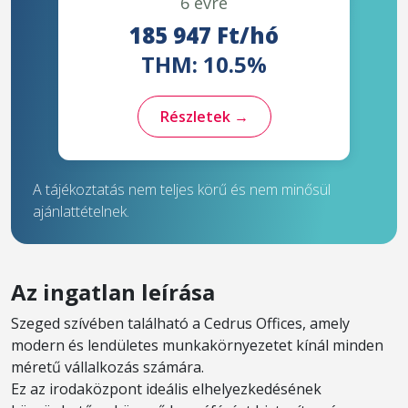
6 évre
185 947 Ft/hó
THM: 10.5%
Részletek →
A tájékoztatás nem teljes körű és nem minősül
ajánlattételnek.
Az ingatlan leírása
Szeged szívében található a Cedrus Offices, amely
modern és lendületes munkakörnyezetet kínál minden
méretű vállalkozás számára.
Ez az irodaközpont ideális elhelyezkedésének