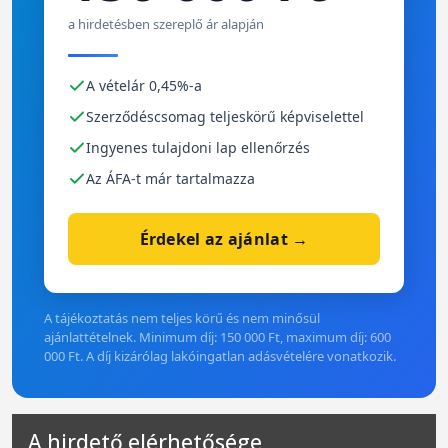
a hirdetésben szereplő ár alapján
A vételár 0,45%-a
Szerződéscsomag teljeskörű képviselettel
Ingyenes tulajdoni lap ellenőrzés
Az ÁFA-t már tartalmazza
Érdekel az ajánlat →
A tájékoztatás nem teljes körű és nem minősül
ajánlattételnek. Minimum díj: 150 000 Ft, maximum díj: 600
000 Ft. A díj kizárólag lakóingatlan adásvételére vonatkozik.
A hirdető elérhetősége