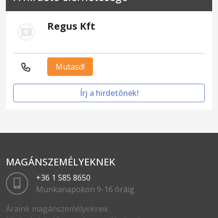
Regus Kft
Mutasd!
Írj a hirdetőnek!
MAGÁNSZEMÉLYEKNEK
+36 1 585 8650
Munkanapokon 9-16 óráig
Áraink magánszemélyeknek