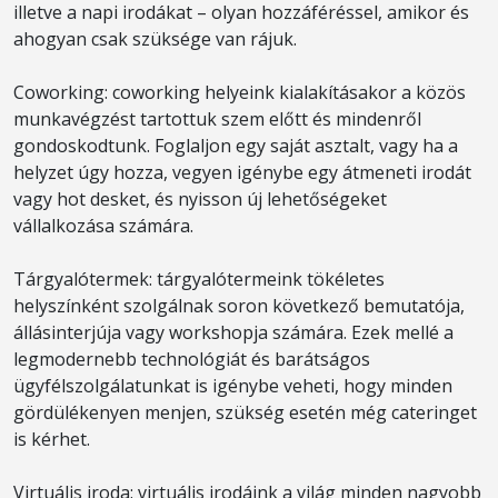
illetve a napi irodákat – olyan hozzáféréssel, amikor és
ahogyan csak szüksége van rájuk.
Coworking: coworking helyeink kialakításakor a közös
munkavégzést tartottuk szem előtt és mindenről
gondoskodtunk. Foglaljon egy saját asztalt, vagy ha a
helyzet úgy hozza, vegyen igénybe egy átmeneti irodát
vagy hot desket, és nyisson új lehetőségeket
vállalkozása számára.
Tárgyalótermek: tárgyalótermeink tökéletes
helyszínként szolgálnak soron következő bemutatója,
állásinterjúja vagy workshopja számára. Ezek mellé a
legmodernebb technológiát és barátságos
ügyfélszolgálatunkat is igénybe veheti, hogy minden
gördülékenyen menjen, szükség esetén még cateringet
is kérhet.
Virtuális iroda: virtuális irodáink a világ minden nagyobb