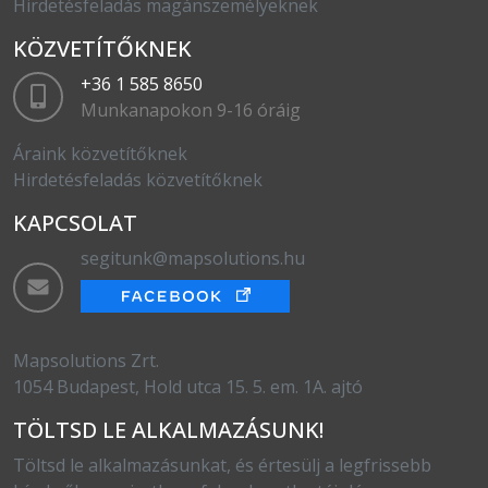
Hirdetésfeladás magánszemélyeknek
KÖZVETÍTŐKNEK
+36 1 585 8650
Munkanapokon 9-16 óráig
Áraink közvetítőknek
Hirdetésfeladás közvetítőknek
KAPCSOLAT
segitunk@mapsolutions.hu
Mapsolutions Zrt.
1054 Budapest, Hold utca 15. 5. em. 1A. ajtó
TÖLTSD LE ALKALMAZÁSUNK!
Töltsd le alkalmazásunkat, és értesülj a legfrissebb