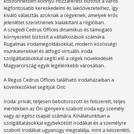
köszönhetően könnyű hozzáférést biztosít a város
legfontosabb kereskedelmi és lakóövezeteihez, így
kiváló választás azoknak a cégeknek, amelyek erős
jelenlétet szeretnének kialakítani a régióban.
A szegedi Cedrus Offices dinamikus és támogató
környezetet biztosít a vállalkozások számára.
Rugalmas irodamegoldásokkal, modern közösségi
munkaterekkel és átfogó virtuális iroda
szolgáltatásokkal segíti elő a cégek növekedését
Magyarország egyik legélénkebb városában.
A Regus Cedrus Offices található irodaházaiban a
következőkkel segítjük Önt:
Iroda: privát, teljesen bebútorozott és felszerelt, teljes
mértékben az Ön igényeire szabott iroda egy személy
vagy az egész csapat számára. Kínálatunkban a
szolgáltatásokkal egybekötött irodákat és a személyre
szabott irodákat ugyanúgy megtalálja, mint a készenléti,