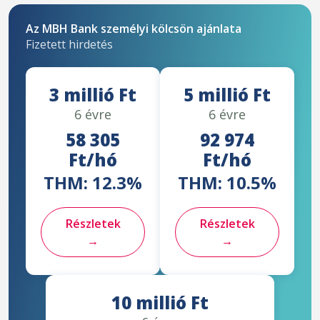
Az MBH Bank személyi kölcsön ajánlata
Fizetett hirdetés
3 millió Ft
5 millió Ft
6 évre
6 évre
58 305
92 974
Ft/hó
Ft/hó
THM: 12.3%
THM: 10.5%
Részletek
Részletek
→
→
10 millió Ft