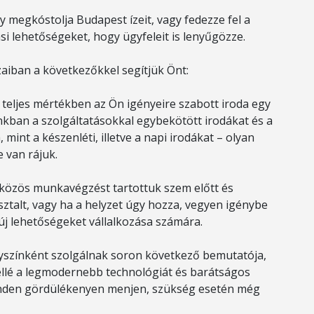
y megkóstolja Budapest ízeit, vagy fedezze fel a
i lehetőségeket, hogy ügyfeleit is lenyűgözze.
zaiban a következőkkel segítjük Önt:
t, teljes mértékben az Ön igényeire szabott iroda egy
nkban a szolgáltatásokkal egybekötött irodákat és a
int a készenléti, illetve a napi irodákat – olyan
 van rájuk.
 közös munkavégzést tartottuk szem előtt és
ztalt, vagy ha a helyzet úgy hozza, vegyen igénybe
 új lehetőségeket vállalkozása számára.
lyszínként szolgálnak soron következő bemutatója,
ellé a legmodernebb technológiát és barátságos
minden gördülékenyen menjen, szükség esetén még