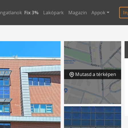
ingatlanok
Fix 3%
Lakópark
Magazin
Appok
In
Mutasd a térképen