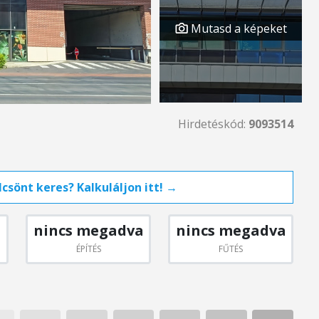
Mutasd a képeket
Hirdetéskód:
9093514
csönt keres? Kalkuláljon itt! →
nincs megadva
nincs megadva
ÉPÍTÉS
FŰTÉS