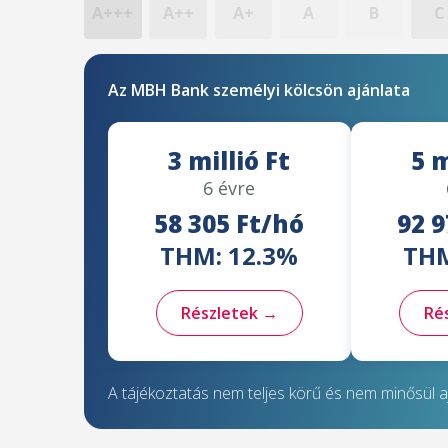
A+++
A++
A+
A
B
C
Az MBH Bank személyi kölcsön ajánlata
3 millió Ft
5 m
6 évre
58 305 Ft/hó
92 9
THM: 12.3%
THM
Részletek →
Ré
A tájékoztatás nem teljes körű és nem minősül aj