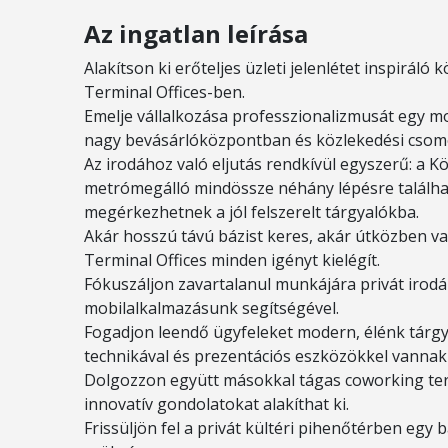
Az ingatlan leírása
Alakítson ki erőteljes üzleti jelenlétet inspirál
Terminal Offices-ben.
Emelje vállalkozása professzionalizmusát egy 
nagy bevásárlóközpontban és közlekedési csomó
Az irodához való eljutás rendkívül egyszerű: a 
metrómegálló mindössze néhány lépésre találhat
megérkezhetnek a jól felszerelt tárgyalókba.
Akár hosszú távú bázist keres, akár útközben 
Terminal Offices minden igényt kielégít.
Fókuszáljon zavartalanul munkájára privát irod
mobilalkalmazásunk segítségével.
Fogadjon leendő ügyfeleket modern, élénk tárgy
technikával és prezentációs eszközökkel vannak 
Dolgozzon együtt másokkal tágas coworking tere
innovatív gondolatokat alakíthat ki.
Frissüljön fel a privát kültéri pihenőtérben egy b