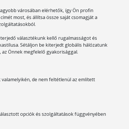
n nagyobb városában elérhetők, így Ön profin
s címét most, és állítsa össze saját csomagját a
zolgáltatásokból.
 terjedő választékunk kellő rugalmasságot és
astílusa. Sétáljon be kiterjedt globális hálózatunk
, az Önnek megfelelő gyakorisággal.
valamelyikén, de nem feltétlenül az említett
választott opciók és szolgáltatások függvényében