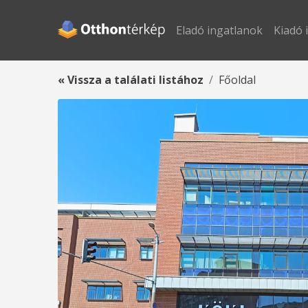
Eladó ingatlanok
Kiadó 
« Vissza a találati listához
Főoldal