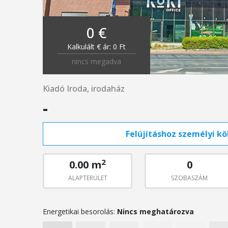
0 €
Kalkulált € ár: 0 Ft
nincs megadva
Kiadó Iroda, irodaház
-
Felújításhoz személyi köl
2
0.00 m
0
ALAPTERÜLET
SZOBASZÁM
Energetikai besorolás:
Nincs meghatározva