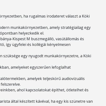
ó környezetben, ha rugalmas irodateret választ a Köki
modern munkakörnyezetben, amely stratégiailag egy
pontban helyezkedik el.
Köbánya-Kispest M buszmegálló, vasútállomás és
ó, így ügyfelei és kollégái kényelmesen
van szüksége egy nyugodt munkakörnyezetre, a Köki
ákban, amelyeket egyszerűen lefoglalhat
alótermekben, amelyek teljeskörű audiovizuális
felszerelve.
inkben, ahol kapcsolatokat építhet, ötletelhet és
arista által készített kávéval, ha egy kis szünetre van