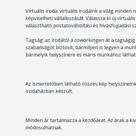
Virtuális iroda: virtuális irodáink a világ minde
képviselheti vállalkozását. Válassza ki új virtuáli
választható postatovábbítási és hívásfogadási s
Tagság: az irodától a coworkingen át a tagságig
szabadságot biztosít, bármilyen is legyen a munk
bármelyik helyszínére és máris munkához láthat
Az ismertetőben látható összes kép helyszíneink 
irodaházban készült.
Minden ár tartalmazza a kezdőárat. Az árak a ki
módosulhatnak.