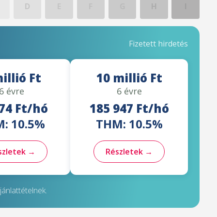
D
E
F
G
H
I
Fizetett hirdetés
illió Ft
10 millió Ft
6 évre
6 évre
74 Ft/hó
185 947 Ft/hó
: 10.5%
THM: 10.5%
szletek →
Részletek →
ánlattételnek.