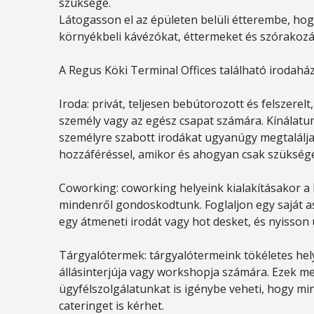
szüksége.
Látogasson el az épületen belüli étterembe, hog
környékbeli kávézókat, éttermeket és szórakozás
A Regus Köki Terminal Offices található irodahá
Iroda: privát, teljesen bebútorozott és felszerel
személy vagy az egész csapat számára. Kínálatu
személyre szabott irodákat ugyanúgy megtalálja, m
hozzáféréssel, amikor és ahogyan csak szüksége
Coworking: coworking helyeink kialakításakor a
mindenről gondoskodtunk. Foglaljon egy saját as
egy átmeneti irodát vagy hot desket, és nyisson
Tárgyalótermek: tárgyalótermeink tökéletes he
állásinterjúja vagy workshopja számára. Ezek m
ügyfélszolgálatunkat is igénybe veheti, hogy 
cateringet is kérhet.