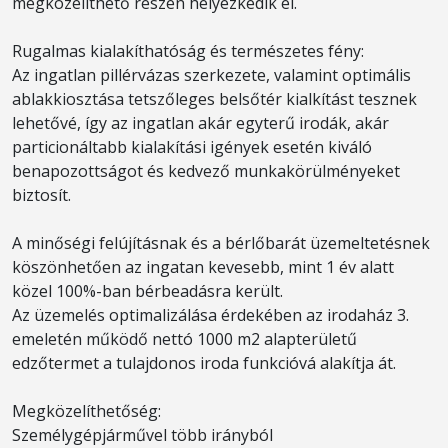
megközelíthető részén helyezkedik el.
Rugalmas kialakíthatóság és természetes fény:
Az ingatlan pillérvázas szerkezete, valamint optimális
ablakkiosztása tetszőleges belsőtér kialkítást tesznek
lehetővé, így az ingatlan akár egyterű irodák, akár
particionáltabb kialakítási igények esetén kiváló
benapozottságot és kedvező munkakörülményeket
biztosít.
A minőségi felújításnak és a bérlőbarát üzemeltetésnek
köszönhetően az ingatan kevesebb, mint 1 év alatt
közel 100%-ban bérbeadásra került.
Az üzemelés optimalizálása érdekében az irodaház 3.
emeletén működő nettó 1000 m2 alapterületű
edzőtermet a tulajdonos iroda funkcióvá alakítja át.
Megközelíthetőség:
Személygépjárművel több irányból