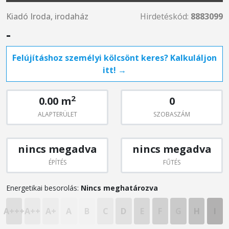
Kiadó Iroda, irodaház
Hirdetéskód:
8883099
-
Felújításhoz személyi kölcsönt keres? Kalkuláljon
itt! →
2
0.00 m
0
ALAPTERÜLET
SZOBASZÁM
nincs megadva
nincs megadva
ÉPÍTÉS
FŰTÉS
Energetikai besorolás:
Nincs meghatározva
A+++
A++
A+
A
B
C
D
E
F
G
H
I