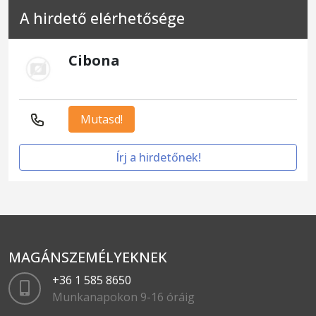
A hirdető elérhetősége
Cibona
Mutasd!
Írj a hirdetőnek!
MAGÁNSZEMÉLYEKNEK
+36 1 585 8650
Munkanapokon 9-16 óráig