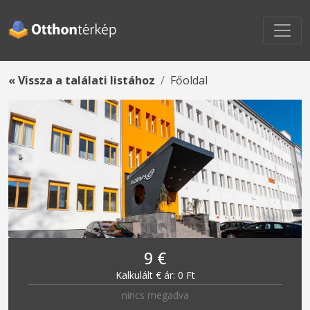
« Vissza a találati listához
Főoldal
9 €
Kalkulált € ár: 0 Ft
nincs megadva