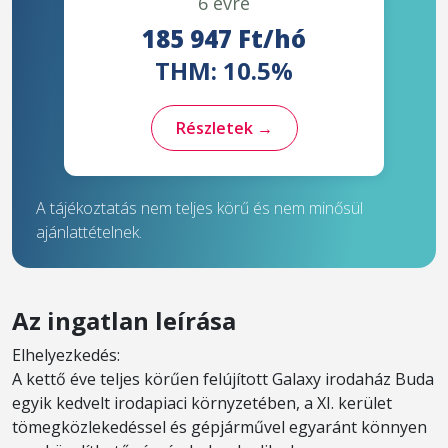
6 évre
185 947 Ft/hó
THM: 10.5%
Részletek →
A tájékoztatás nem teljes körű és nem minősül
ajánlattételnek.
Az ingatlan leírása
Elhelyezkedés:
A kettő éve teljes körűen felújított Galaxy irodaház Buda
egyik kedvelt irodapiaci környzetében, a XI. kerület
tömegközlekedéssel és gépjárművel egyaránt könnyen