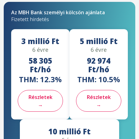
Az MBH Bank személyi kölcsön ajánlata
Fizetett hirdetés
3 millió Ft
5 millió Ft
6 évre
6 évre
58 305
92 974
Ft/hó
Ft/hó
THM: 12.3%
THM: 10.5%
Részletek
Részletek
→
→
10 millió Ft