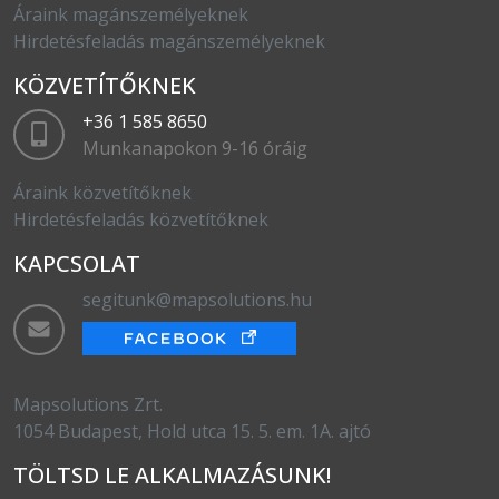
Áraink magánszemélyeknek
Hirdetésfeladás magánszemélyeknek
KÖZVETÍTŐKNEK
+36 1 585 8650
Munkanapokon 9-16 óráig
Áraink közvetítőknek
Hirdetésfeladás közvetítőknek
KAPCSOLAT
segitunk@mapsolutions.hu
Mapsolutions Zrt.
1054 Budapest, Hold utca 15. 5. em. 1A. ajtó
TÖLTSD LE ALKALMAZÁSUNK!