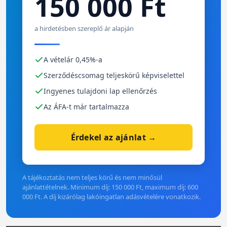
150 000 Ft
a hirdetésben szereplő ár alapján
A vételár 0,45%-a
Szerződéscsomag teljeskörű képviselettel
Ingyenes tulajdoni lap ellenőrzés
Az ÁFA-t már tartalmazza
Érdekel az ajánlat →
A tájékoztatás nem teljes körű és nem minősül
ajánlattételnek. Minimum díj: 150 000 Ft, maximum díj: 600
000 Ft. A díj kizárólag lakóingatlan adásvételére vonatkozik.