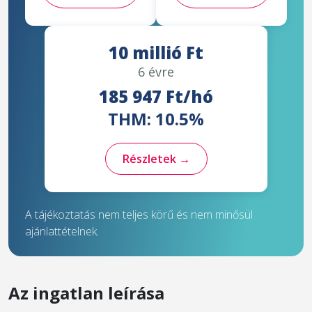
10 millió Ft
6 évre
185 947 Ft/hó
THM: 10.5%
Részletek →
A tájékoztatás nem teljes körű és nem minősül
ajánlattételnek.
Az ingatlan leírása