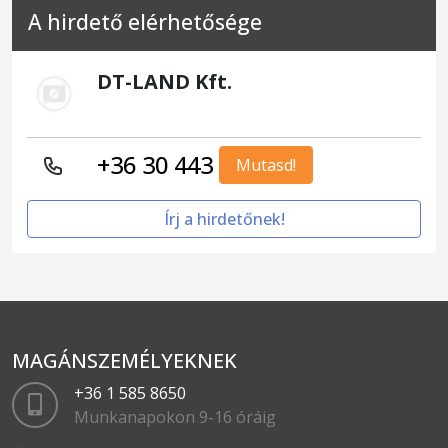
A hirdető elérhetősége
DT-LAND Kft.
+36 30 443
Mutasd!
Írj a hirdetőnek!
MAGÁNSZEMÉLYEKNEK
+36 1 585 8650
Munkanapokon 9-16 óráig