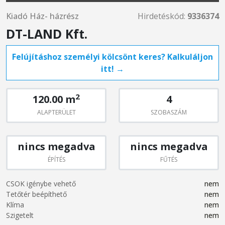
Kiadó Ház- házrész
Hirdetéskód:
9336374
DT-LAND Kft.
Felújításhoz személyi kölcsönt keres? Kalkuláljon
itt! →
2
120.00 m
4
ALAPTERÜLET
SZOBASZÁM
nincs megadva
nincs megadva
ÉPÍTÉS
FŰTÉS
CSOK igénybe vehető
nem
Tetőtér beépíthető
nem
Klíma
nem
Szigetelt
nem