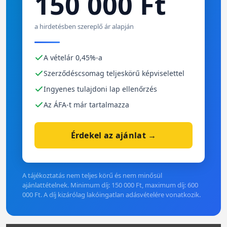
150 000 Ft
a hirdetésben szereplő ár alapján
A vételár 0,45%-a
Szerződéscsomag teljeskörű képviselettel
Ingyenes tulajdoni lap ellenőrzés
Az ÁFA-t már tartalmazza
Érdekel az ajánlat →
A tájékoztatás nem teljes körű és nem minősül
ajánlattételnek. Minimum díj: 150 000 Ft, maximum díj: 600
000 Ft. A díj kizárólag lakóingatlan adásvételére vonatkozik.