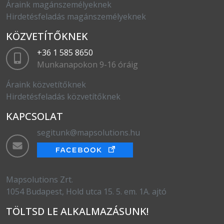
Áraink magánszemélyeknek
Hirdetésfeladás magánszemélyeknek
KÖZVETÍTŐKNEK
+36 1 585 8650
Munkanapokon 9-16 óráig
Áraink közvetítőknek
Hirdetésfeladás közvetítőknek
KAPCSOLAT
segitunk@mapsolutions.hu
Mapsolutions Zrt.
1054 Budapest, Hold utca 15. 5. em. 1A. ajtó
TÖLTSD LE ALKALMAZÁSUNK!