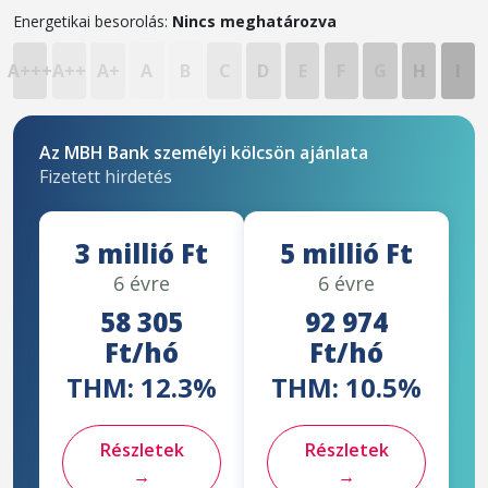
Energetikai besorolás:
Nincs meghatározva
A+++
A++
A+
A
B
C
D
E
F
G
H
I
Az MBH Bank személyi kölcsön ajánlata
Fizetett hirdetés
3 millió Ft
5 millió Ft
6 évre
6 évre
58 305
92 974
Ft/hó
Ft/hó
THM: 12.3%
THM: 10.5%
Részletek
Részletek
→
→