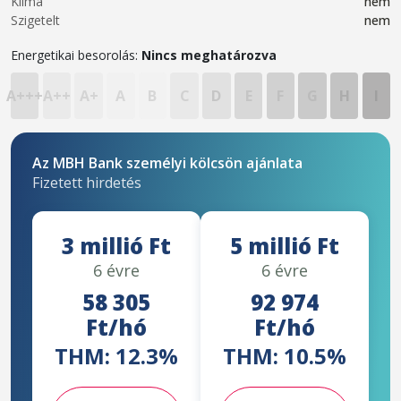
Klíma
nem
Szigetelt
nem
Energetikai besorolás:
Nincs meghatározva
A+++
A++
A+
A
B
C
D
E
F
G
H
I
Az MBH Bank személyi kölcsön ajánlata
Fizetett hirdetés
3 millió Ft
5 millió Ft
6 évre
6 évre
58 305
92 974
Ft/hó
Ft/hó
THM: 12.3%
THM: 10.5%