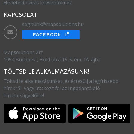
Hirdetésfeladás közvetítőknek
KAPCSOLAT
segitunk@mapsolutions.hu
Mapsolutions Zrt.
1054 Budapest, Hold utca 15. 5. em. 1A. ajtó
TÖLTSD LE ALKALMAZÁSUNK!
Töltsd le alkalmazásunkat, és értesülj a legfrissebb
hírekről, vagy iratkozz fel az Ingatlantájoló
hirdetésfigyelőire!