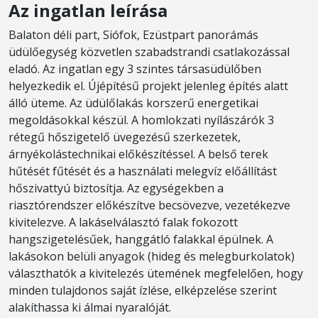
Az ingatlan leírása
Balaton déli part, Siófok, Ezüstpart panorámás
üdülőegység közvetlen szabadstrandi csatlakozással
eladó. Az ingatlan egy 3 szintes társasüdülőben
helyezkedik el. Újépítésű projekt jelenleg építés alatt
álló üteme. Az üdülőlakás korszerű energetikai
megoldásokkal készül. A homlokzati nyílászárók 3
rétegű hőszigetelő üvegezésű szerkezetek,
árnyékolástechnikai előkészítéssel. A belső terek
hűtését fűtését és a használati melegvíz előállítást
hőszivattyú biztosítja. Az egységekben a
riasztórendszer előkészítve becsövezve, vezetékezve
kivitelezve. A lakáselválasztó falak fokozott
hangszigetelésűek, hanggátló falakkal épülnek. A
lakásokon belüli anyagok (hideg és melegburkolatok)
választhatók a kivitelezés ütemének megfelelően, hogy
minden tulajdonos saját ízlése, elképzelése szerint
alakíthassa ki álmai nyaralóját.