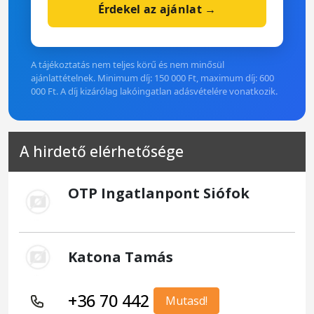
Érdekel az ajánlat →
A tájékoztatás nem teljes körű és nem minősül
ajánlattételnek. Minimum díj: 150 000 Ft, maximum díj: 600
000 Ft. A díj kizárólag lakóingatlan adásvételére vonatkozik.
A hirdető elérhetősége
OTP Ingatlanpont Siófok
Katona Tamás
+36 70 442
Mutasd!