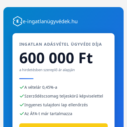
e-ingatlanügyvédek.hu
INGATLAN ADÁSVÉTEL ÜGYVÉDI DÍJA
600 000 Ft
a hirdetésben szereplő ár alapján
A vételár 0,45%-a
Szerződéscsomag teljeskörű képviselettel
Ingyenes tulajdoni lap ellenőrzés
Az ÁFA-t már tartalmazza