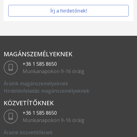
Írj a hirdetőnek!
MAGÁNSZEMÉLYEKNEK
+36 1 585 8650
Munkanapokon 9-16 óráig
Áraink magánszemélyeknek
Hirdetésfeladás magánszemélyeknek
KÖZVETÍTŐKNEK
+36 1 585 8650
Munkanapokon 9-16 óráig
Áraink közvetítőknek