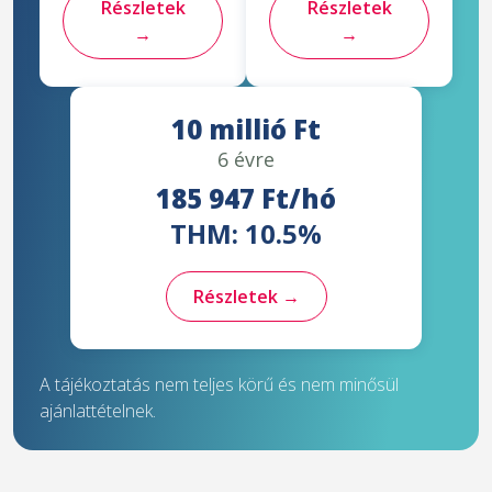
Részletek
Részletek
→
→
10 millió Ft
6 évre
185 947 Ft/hó
THM: 10.5%
Részletek →
A tájékoztatás nem teljes körű és nem minősül
ajánlattételnek.