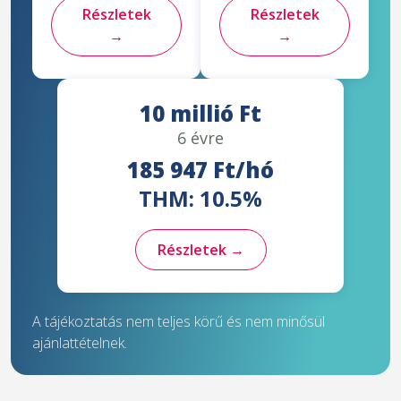
Részletek
Részletek
→
→
10 millió Ft
6 évre
185 947 Ft/hó
THM: 10.5%
Részletek →
A tájékoztatás nem teljes körű és nem minősül
ajánlattételnek.