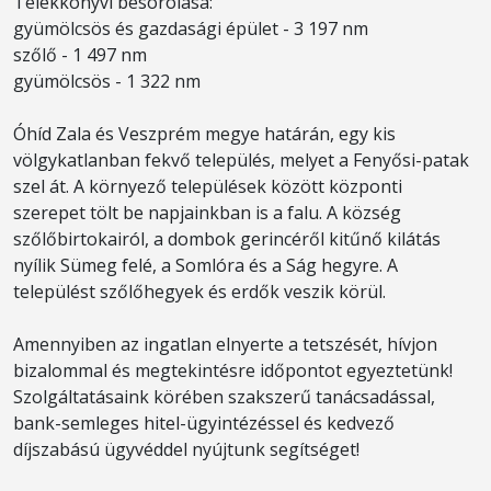
Telekkönyvi besorolása:
gyümölcsös és gazdasági épület - 3 197 nm
szőlő - 1 497 nm
gyümölcsös - 1 322 nm
Óhíd Zala és Veszprém megye határán, egy kis
völgykatlanban fekvő település, melyet a Fenyősi-patak
szel át. A környező települések között központi
szerepet tölt be napjainkban is a falu. A község
szőlőbirtokairól, a dombok gerincéről kitűnő kilátás
nyílik Sümeg felé, a Somlóra és a Ság hegyre. A
települést szőlőhegyek és erdők veszik körül.
Amennyiben az ingatlan elnyerte a tetszését, hívjon
bizalommal és megtekintésre időpontot egyeztetünk!
Szolgáltatásaink körében szakszerű tanácsadással,
bank-semleges hitel-ügyintézéssel és kedvező
díjszabású ügyvéddel nyújtunk segítséget!