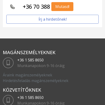
+36 70 388
Mutasd!
Írj a hirdetőnek!
MAGÁNSZEMÉLYEKNEK
+36 1 585 8650
Munkanapokon 9-16 óráig
Áraink magánszemélyeknek
Hirdetésfeladás magánszemélyeknek
KÖZVETÍTŐKNEK
+36 1 585 8650
Munkanapokon 9-16 óráig