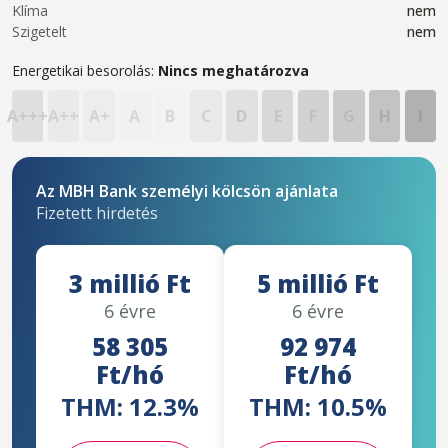
Klíma
nem
Szigetelt
nem
Energetikai besorolás:
Nincs meghatározva
A+++
A++
A+
A
B
C
D
E
F
G
H
I
Az MBH Bank személyi kölcsön ajánlata
Fizetett hirdetés
3 millió Ft
5 millió Ft
6 évre
6 évre
58 305
92 974
Ft/hó
Ft/hó
THM: 12.3%
THM: 10.5%