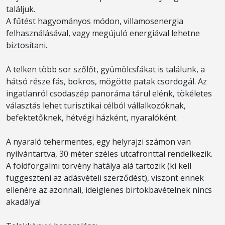
találjuk.
A fűtést hagyományos módon, villamosenergia
felhasználásával, vagy megújuló energiával lehetne
biztosítani.
A telken több sor szőlőt, gyümölcsfákat is találunk, a
hátsó része fás, bokros, mögötte patak csordogál. Az
ingatlanról csodaszép panoráma tárul elénk, tökéletes
választás lehet turisztikai célból vállalkozóknak,
befektetőknek, hétvégi házként, nyaralóként.
A nyaraló tehermentes, egy helyrajzi számon van
nyilvántartva, 30 méter széles utcafronttal rendelkezik.
A földforgalmi törvény hatálya alá tartozik (ki kell
függeszteni az adásvételi szerződést), viszont ennek
ellenére az azonnali, ideiglenes birtokbavételnek nincs
akadálya!