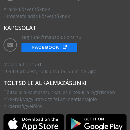
Áraink közvetítőknek
Hirdetésfeladás közvetítőknek
KAPCSOLAT
segitunk@mapsolutions.hu
Mapsolutions Zrt.
1054 Budapest, Hold utca 15. 5. em. 1A. ajtó
TÖLTSD LE ALKALMAZÁSUNK!
Töltsd le alkalmazásunkat, és értesülj a legfrissebb
hírekről, vagy iratkozz fel az Ingatlantájoló
hirdetésfigyelőire!