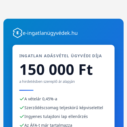
e-ingatlanügyvédek.hu
INGATLAN ADÁSVÉTEL ÜGYVÉDI DÍJA
150 000 Ft
a hirdetésben szereplő ár alapján
A vételár 0,45%-a
Szerződéscsomag teljeskörű képviselettel
Ingyenes tulajdoni lap ellenőrzés
Az ÁFA-t már tartalmazza