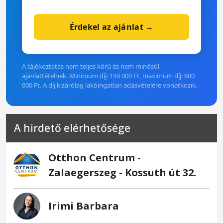
Érdekel az ajánlat →
A tájékoztatás nem teljes körű és nem minősül
ajánlattételnek. Minimum díj: 150 000 Ft, maximum díj: 600
000 Ft. A díj kizárólag lakóingatlan adásvételére vonatkozik.
A hirdető elérhetősége
Otthon Centrum -
Zalaegerszeg - Kossuth út 32.
Irimi Barbara