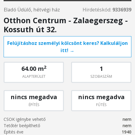
Eladó Üdülő, hétvégi ház
Hirdetéskód:
9336939
Otthon Centrum - Zalaegerszeg -
Kossuth út 32.
Felújításhoz személyi kölcsönt keres? Kalkuláljon
itt! →
2
64.00 m
1
ALAPTERÜLET
SZOBASZÁM
nincs megadva
nincs megadva
ÉPÍTÉS
FŰTÉS
CSOK igénybe vehető
nem
Tetőtér beépíthető
nem
Építés éve
1940