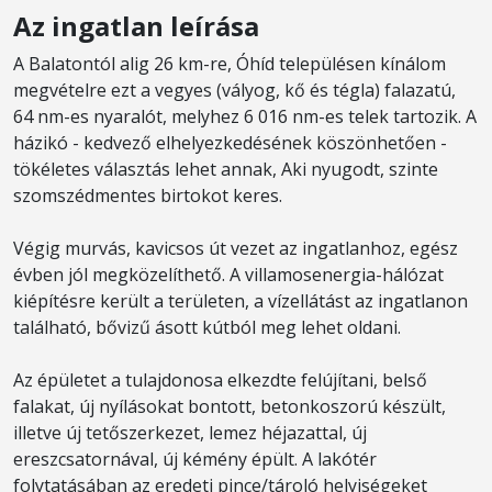
Az ingatlan leírása
A Balatontól alig 26 km-re, Óhíd településen kínálom
megvételre ezt a vegyes (vályog, kő és tégla) falazatú,
64 nm-es nyaralót, melyhez 6 016 nm-es telek tartozik. A
házikó - kedvező elhelyezkedésének köszönhetően -
tökéletes választás lehet annak, Aki nyugodt, szinte
szomszédmentes birtokot keres.
Végig murvás, kavicsos út vezet az ingatlanhoz, egész
évben jól megközelíthető. A villamosenergia-hálózat
kiépítésre került a területen, a vízellátást az ingatlanon
található, bővizű ásott kútból meg lehet oldani.
Az épületet a tulajdonosa elkezdte felújítani, belső
falakat, új nyílásokat bontott, betonkoszorú készült,
illetve új tetőszerkezet, lemez héjazattal, új
ereszcsatornával, új kémény épült. A lakótér
folytatásában az eredeti pince/tároló helyiségeket