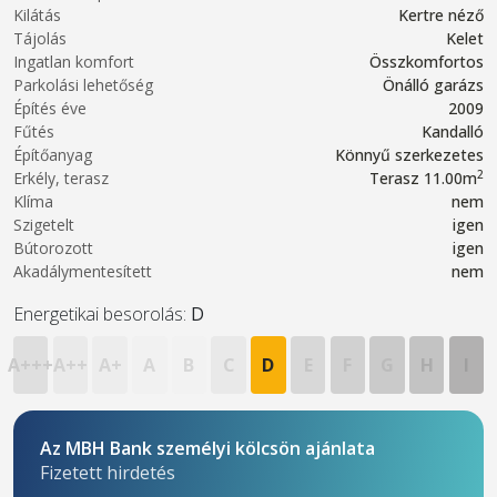
Kilátás
Kertre néző
Tájolás
Kelet
Ingatlan komfort
Összkomfortos
Parkolási lehetőség
Önálló garázs
Építés éve
2009
Fűtés
Kandalló
Építőanyag
Könnyű szerkezetes
2
Erkély, terasz
Terasz 11.00m
Klíma
nem
Szigetelt
igen
Bútorozott
igen
Akadálymentesített
nem
Energetikai besorolás:
D
A+++
A++
A+
A
B
C
D
E
F
G
H
I
Az MBH Bank személyi kölcsön ajánlata
Fizetett hirdetés