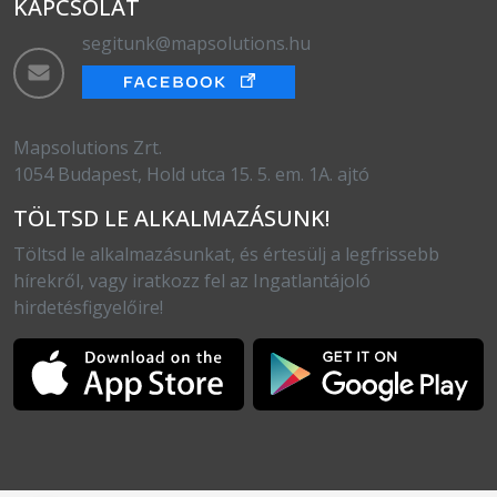
KAPCSOLAT
segitunk@mapsolutions.hu
Mapsolutions Zrt.
1054 Budapest, Hold utca 15. 5. em. 1A. ajtó
TÖLTSD LE ALKALMAZÁSUNK!
Töltsd le alkalmazásunkat, és értesülj a legfrissebb
hírekről, vagy iratkozz fel az Ingatlantájoló
hirdetésfigyelőire!