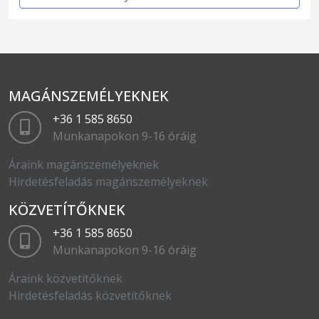
MAGÁNSZEMÉLYEKNEK
+36 1 585 8650
Munkanapokon 9-16 óráig
Áraink magánszemélyeknek
Hirdetésfeladás magánszemélyeknek
KÖZVETÍTŐKNEK
+36 1 585 8650
Munkanapokon 9-16 óráig
Áraink közvetítőknek
Hirdetésfeladás közvetítőknek