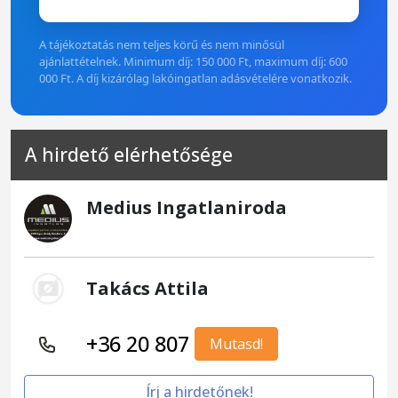
A tájékoztatás nem teljes körű és nem minősül
ajánlattételnek. Minimum díj: 150 000 Ft, maximum díj: 600
000 Ft. A díj kizárólag lakóingatlan adásvételére vonatkozik.
A hirdető elérhetősége
Medius Ingatlaniroda
Takács Attila
+36 20 807
Mutasd!
Írj a hirdetőnek!