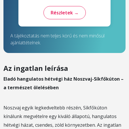
Részletek →
A tájékoztatás nem teljes körű és nem minősül
ajánlattételnek.
Az ingatlan leírása
Eladó hangulatos hétvégi ház Noszvaj-Síkfőkúton –
a természet ölelésében
Noszvaj egyik legkedveltebb részén, Síkfőkúton
kínálunk megvételre egy kiváló állapotú, hangulatos
hétvégi házat, csendes, zöld környezetben. Az ingatlan