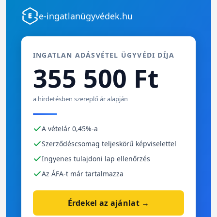
e-ingatlanügyvédek.hu
INGATLAN ADÁSVÉTEL ÜGYVÉDI DÍJA
355 500 Ft
a hirdetésben szereplő ár alapján
A vételár 0,45%-a
Szerződéscsomag teljeskörű képviselettel
Ingyenes tulajdoni lap ellenőrzés
Az ÁFA-t már tartalmazza
Érdekel az ajánlat →