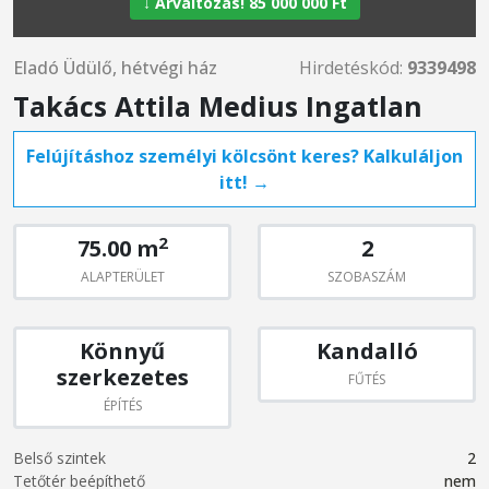
↓ Árváltozás! 85 000 000 Ft
Eladó Üdülő, hétvégi ház
Hirdetéskód:
9339498
Takács Attila Medius Ingatlan
Felújításhoz személyi kölcsönt keres? Kalkuláljon
itt! →
2
75.00 m
2
ALAPTERÜLET
SZOBASZÁM
Könnyű
Kandalló
szerkezetes
FŰTÉS
ÉPÍTÉS
Belső szintek
2
Tetőtér beépíthető
nem