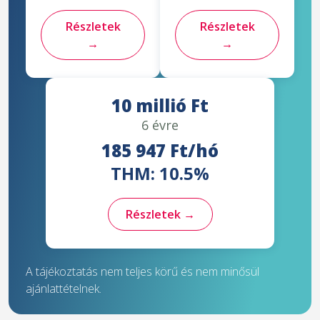
Részletek
Részletek
→
→
10 millió Ft
6 évre
185 947 Ft/hó
THM: 10.5%
Részletek →
A tájékoztatás nem teljes körű és nem minősül
ajánlattételnek.