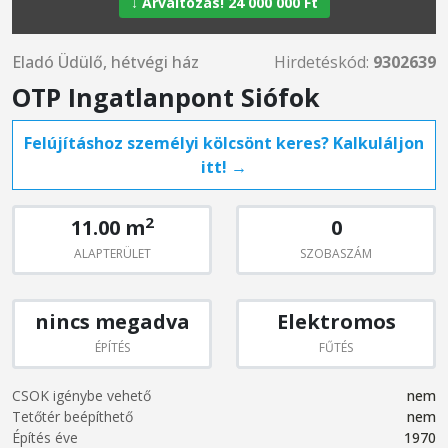
↓ Árváltozás! 24 000 000 Ft
Eladó Üdülő, hétvégi ház
Hirdetéskód:
9302639
OTP Ingatlanpont Siófok
Felújításhoz személyi kölcsönt keres? Kalkuláljon
itt! →
2
11.00 m
0
ALAPTERÜLET
SZOBASZÁM
nincs megadva
Elektromos
ÉPÍTÉS
FŰTÉS
CSOK igénybe vehető
nem
Tetőtér beépíthető
nem
Építés éve
1970