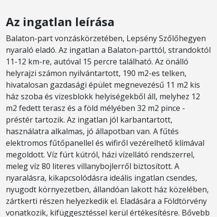
Az ingatlan leírása
Balaton-part vonzáskörzetében, Lepsény Szőlőhegyen
nyaraló eladó. Az ingatlan a Balaton-parttól, strandoktól
11-12 km-re, autóval 15 percre található. Az önálló
helyrajzi számon nyilvántartott, 190 m2-es telken,
hivatalosan gazdasági épület megnevezésű 11 m2 kis
ház szoba és vizesblokk helyiségekből áll, melyhez 12
m2 fedett terasz és a föld mélyében 32 m2 pince -
préstér tartozik. Az ingatlan jól karbantartott,
használatra alkalmas, jó állapotban van. A fűtés
elektromos fűtőpanellel és wifiről vezérelhető klímával
megoldott. Víz fúrt kútról, házi vízellátó rendszerrel,
meleg víz 80 literes villanybojlerről biztosított. A
nyaralásra, kikapcsolódásra ideális ingatlan csendes,
nyugodt környezetben, állandóan lakott ház közelében,
zártkerti részen helyezkedik el. Eladására a Földtörvény
vonatkozik, kifüggesztéssel kerül értékesítésre. Bővebb