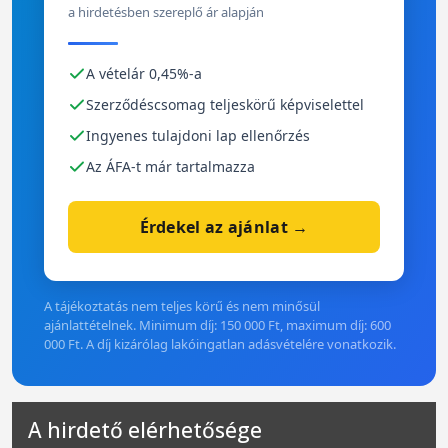
a hirdetésben szereplő ár alapján
A vételár 0,45%-a
Szerződéscsomag teljeskörű képviselettel
Ingyenes tulajdoni lap ellenőrzés
Az ÁFA-t már tartalmazza
Érdekel az ajánlat →
A tájékoztatás nem teljes körű és nem minősül
ajánlattételnek. Minimum díj: 150 000 Ft, maximum díj: 600
000 Ft. A díj kizárólag lakóingatlan adásvételére vonatkozik.
A hirdető elérhetősége