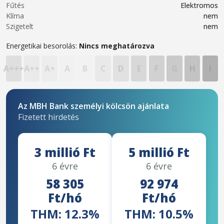
Fűtés
Elektromos
Klíma
nem
Szigetelt
nem
Energetikai besorolás:
Nincs meghatározva
A+++
A++
A+
A
B
C
D
E
F
G
H
I
Az MBH Bank személyi kölcsön ajánlata
Fizetett hirdetés
3 millió Ft
5 millió Ft
6 évre
6 évre
58 305
92 974
Ft/hó
Ft/hó
THM: 12.3%
THM: 10.5%