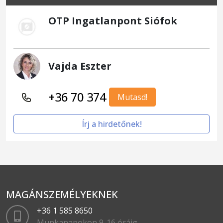
OTP Ingatlanpont Siófok
Vajda Eszter
+36 70 374
Mutasd!
Írj a hirdetőnek!
MAGÁNSZEMÉLYEKNEK
+36 1 585 8650
Munkanapokon 9-16 óráig