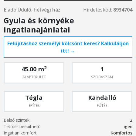
Eladó Üdülő, hétvégi ház
Hirdetéskód:
8934704
Gyula és környéke
ingatlanajánlatai
Felújításhoz személyi kölcsönt keres? Kalkuláljon
itt! →
2
45.00 m
1
ALAPTERÜLET
SZOBASZÁM
Tégla
Kandalló
ÉPÍTÉS
FŰTÉS
Belső szintek
2
Tetőtér beépíthető
igen
Ingatlan komfort
Komfortos