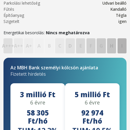
Parkolási lehetőség
Udvari beálló
Fűtés
Kandalló
Építőanyag
Tégla
Szigetelt
igen
Energetikai besorolás:
Nincs meghatározva
A+++
A++
A+
A
B
C
D
E
F
G
H
I
Az MBH Bank személyi kölcsön ajánlata
Fizetett hirdetés
3 millió Ft
5 millió Ft
6 évre
6 évre
58 305
92 974
Ft/hó
Ft/hó