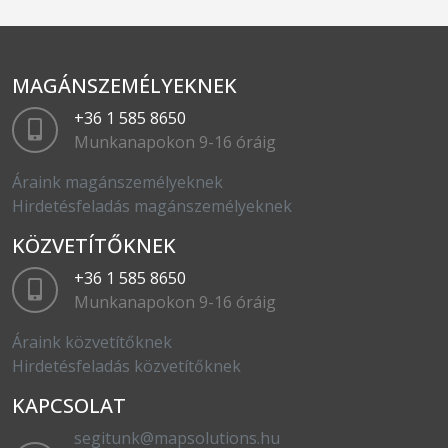
MAGÁNSZEMÉLYEKNEK
+36 1 585 8650
Munkanapokon 9-16 óráig
Áraink magánszemélyeknek
Hirdetésfeladás magánszemélyeknek
KÖZVETÍTŐKNEK
+36 1 585 8650
Munkanapokon 9-16 óráig
Áraink közvetítőknek
Hirdetésfeladás közvetítőknek
KAPCSOLAT
segitunk@mapsolutions.hu