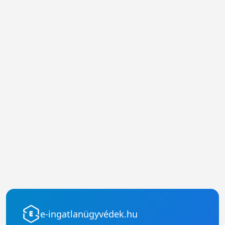
e-ingatlanügyvédek.hu