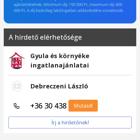
ajánlattételnek. Minimum díj: 150 000 Ft, maximum díj: 600
000 Ft. A díj kizárólag lakóingatlan adásvételére vonatkozik.
A hirdető elérhetősége
Gyula és környéke
ingatlanajánlatai
Debreczeni László
+36 30 438
Mutasd!
Írj a hirdetőnek!