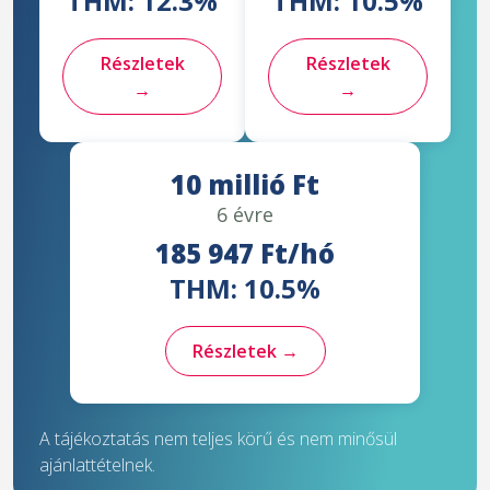
THM: 12.3%
THM: 10.5%
Részletek
Részletek
→
→
10 millió Ft
6 évre
185 947 Ft/hó
THM: 10.5%
Részletek →
A tájékoztatás nem teljes körű és nem minősül
ajánlattételnek.