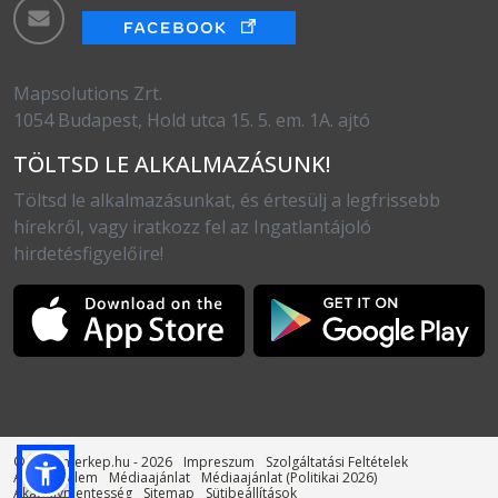
Mapsolutions Zrt.
1054 Budapest, Hold utca 15. 5. em. 1A. ajtó
TÖLTSD LE ALKALMAZÁSUNK!
Töltsd le alkalmazásunkat, és értesülj a legfrissebb
hírekről, vagy iratkozz fel az Ingatlantájoló
hirdetésfigyelőire!
© otthonterkep.hu - 2026
Impreszum
Szolgáltatási Feltételek
Adatvédelem
Médiaajánlat
Médiaajánlat (Politikai 2026)
Akadálymentesség
Sitemap
Sütibeállítások