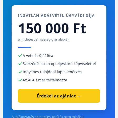
INGATLAN ADÁSVÉTEL ÜGYVÉDI DÍJA
150 000 Ft
a hirdetésben szereplő ár alapján
A vételár 0,45%-a
Szerződéscsomag teljeskörű képviselettel
Ingyenes tulajdoni lap ellenőrzés
Az ÁFA-t már tartalmazza
Érdekel az ajánlat →
A tájékoztatás nem teljes körű és nem minősül