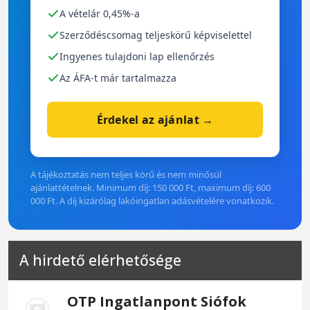
A vételár 0,45%-a
Szerződéscsomag teljeskörű képviselettel
Ingyenes tulajdoni lap ellenőrzés
Az ÁFA-t már tartalmazza
Érdekel az ajánlat →
A tájékoztatás nem teljes körű és nem minősül
ajánlattételnek. Minimum díj: 150 000 Ft, maximum díj: 600
000 Ft. A díj kizárólag lakóingatlan adásvételére vonatkozik.
A hirdető elérhetősége
OTP Ingatlanpont Siófok