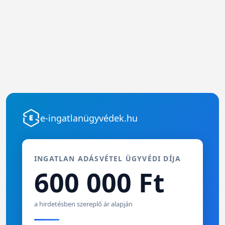
e-ingatlanügyvédek.hu
INGATLAN ADÁSVÉTEL ÜGYVÉDI DÍJA
600 000 Ft
a hirdetésben szereplő ár alapján