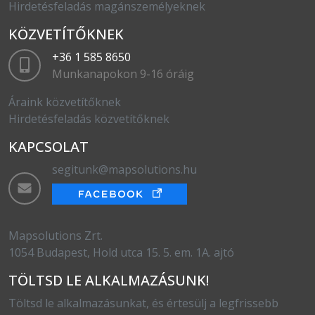
Hirdetésfeladás magánszemélyeknek
KÖZVETÍTŐKNEK
+36 1 585 8650
Munkanapokon 9-16 óráig
Áraink közvetítőknek
Hirdetésfeladás közvetítőknek
KAPCSOLAT
segitunk@mapsolutions.hu
Mapsolutions Zrt.
1054 Budapest, Hold utca 15. 5. em. 1A. ajtó
TÖLTSD LE ALKALMAZÁSUNK!
Töltsd le alkalmazásunkat, és értesülj a legfrissebb