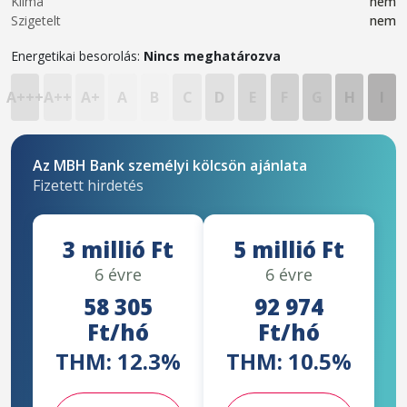
Klíma
nem
Szigetelt
nem
Energetikai besorolás:
Nincs meghatározva
A+++
A++
A+
A
B
C
D
E
F
G
H
I
Az MBH Bank személyi kölcsön ajánlata
Fizetett hirdetés
3 millió Ft
5 millió Ft
6 évre
6 évre
58 305
92 974
Ft/hó
Ft/hó
THM: 12.3%
THM: 10.5%