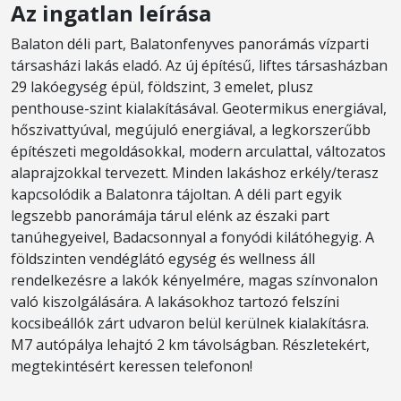
Az ingatlan leírása
Balaton déli part, Balatonfenyves panorámás vízparti
társasházi lakás eladó. Az új építésű, liftes társasházban
29 lakóegység épül, földszint, 3 emelet, plusz
penthouse-szint kialakításával. Geotermikus energiával,
hőszivattyúval, megújuló energiával, a legkorszerűbb
építészeti megoldásokkal, modern arculattal, változatos
alaprajzokkal tervezett. Minden lakáshoz erkély/terasz
kapcsolódik a Balatonra tájoltan. A déli part egyik
legszebb panorámája tárul elénk az északi part
tanúhegyeivel, Badacsonnyal a fonyódi kilátóhegyig. A
földszinten vendéglátó egység és wellness áll
rendelkezésre a lakók kényelmére, magas színvonalon
való kiszolgálására. A lakásokhoz tartozó felszíni
kocsibeállók zárt udvaron belül kerülnek kialakításra.
M7 autópálya lehajtó 2 km távolságban. Részletekért,
megtekintésért keressen telefonon!