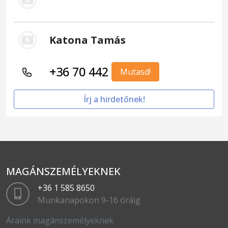
Katona Tamás
+36 70 442
Mutasd!
Írj a hirdetőnek!
MAGÁNSZEMÉLYEKNEK
+36 1 585 8650
Munkanapokon 9-16 óráig
Áraink magánszemélyeknek