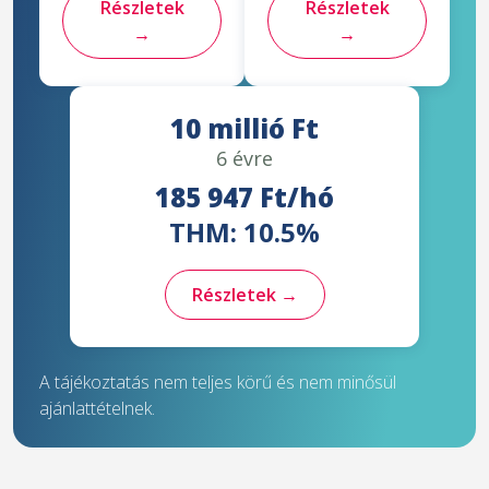
Részletek
Részletek
→
→
10 millió Ft
6 évre
185 947 Ft/hó
THM: 10.5%
Részletek →
A tájékoztatás nem teljes körű és nem minősül
ajánlattételnek.