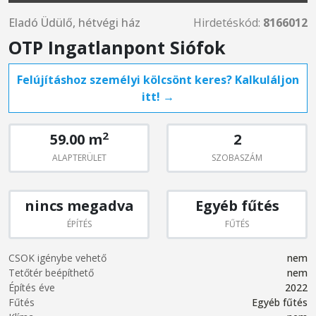
Eladó Üdülő, hétvégi ház
Hirdetéskód:
8166012
OTP Ingatlanpont Siófok
Felújításhoz személyi kölcsönt keres? Kalkuláljon
itt! →
2
59.00 m
2
ALAPTERÜLET
SZOBASZÁM
nincs megadva
Egyéb fűtés
ÉPÍTÉS
FŰTÉS
CSOK igénybe vehető
nem
Tetőtér beépíthető
nem
Építés éve
2022
Fűtés
Egyéb fűtés