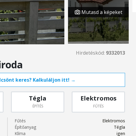
Mutasd a képeket
Hirdetéskód:
9332013
iroda
csönt keres? Kalkuláljon itt! →
Tégla
Elektromos
ÉPÍTÉS
FŰTÉS
Fűtés
Elektromos
Építőanyag
Tégla
Klíma
igen