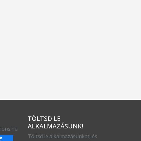
TÖLTSD LE
ALKALMAZÁSUNK!
ions.hu
Töltsd le alkalmazásunkat, és