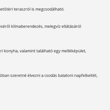
etőtéri teraszról is megcsodálható.
téséről klímaberendezés, melegvíz ellátásáról
ri konyha, valamint található egy melléképület,
ban szeretné élvezni a csodás balatoni napfelkeltét,