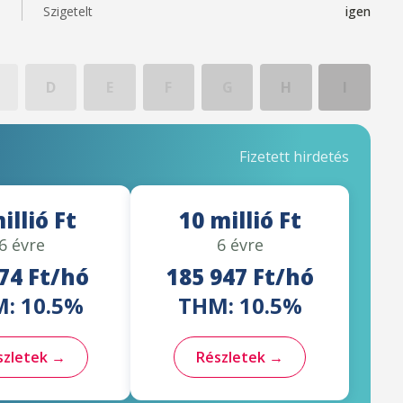
Szigetelt
igen
D
E
F
G
H
I
Fizetett hirdetés
illió Ft
10 millió Ft
6 évre
6 évre
74 Ft/hó
185 947 Ft/hó
: 10.5%
THM: 10.5%
szletek →
Részletek →