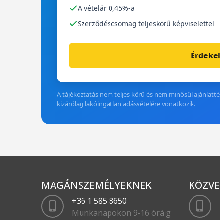
A vételár 0,45%-a
Szerződéscsomag teljeskörű képviselettel
Érdekel
A tájékoztatás nem teljes körű és nem minősül ajánlattét
kizárólag lakóingatlan adásvételére vonatkozik.
MAGÁNSZEMÉLYEKNEK
KÖZVE
+36 1 585 8650
Munkanapokon 9-16 óráig