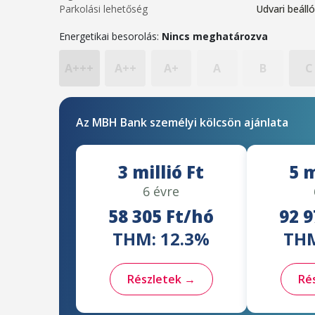
Parkolási lehetőség
Udvari beálló
Energetikai besorolás:
Nincs meghatározva
A+++
A++
A+
A
B
C
Az MBH Bank személyi kölcsön ajánlata
3 millió Ft
5 m
6 évre
58 305 Ft/hó
92 9
THM: 12.3%
THM
Részletek →
Ré