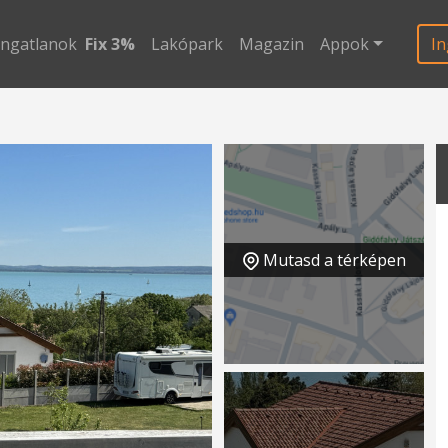
ingatlanok
Fix 3%
Lakópark
Magazin
Appok
In
Mutasd a térképen