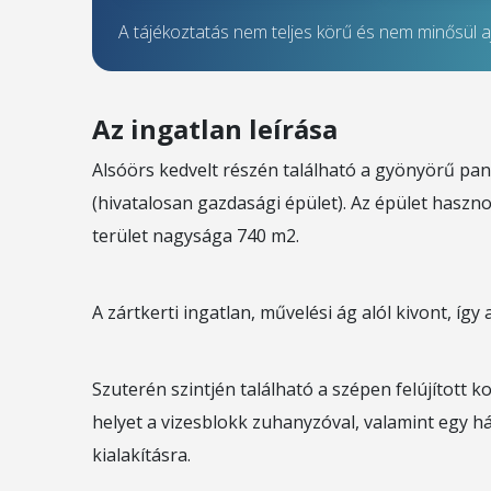
A tájékoztatás nem teljes körű és nem minősül aj
Az ingatlan leírása
Alsóörs kedvelt részén található a gyönyörű pan
(hivatalosan gazdasági épület). Az épület haszn
terület nagysága 740 m2.
A zártkerti ingatlan, művelési ág alól kivont, így
Szuterén szintjén található a szépen felújított 
helyet a vizesblokk zuhanyzóval, valamint egy h
kialakításra.