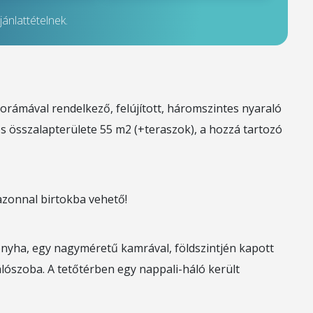
ánlattételnek.
orámával rendelkező, felújított, háromszintes nyaraló
os összalapterülete 55 m2 (+teraszok), a hozzá tartozó
 azonnal birtokba vehető!
konyha, egy nagyméretű kamrával, földszintjén kapott
álószoba. A tetőtérben egy nappali-háló került