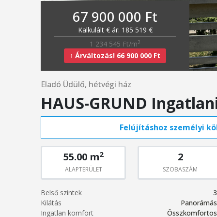
67 900 000 Ft
Kalkulált € ár: 185 519 €
2
1 234 545 Ft/m
↑ Árváltozás! 66 900 000 Ft
Eladó Üdülő, hétvégi ház
HAUS-GRUND Ingatlan
Felújításhoz személyi köl
2
55.00 m
2
ALAPTERÜLET
SZOBASZÁM
Belső szintek
3
Kilátás
Panorámás
Ingatlan komfort
Összkomfortos