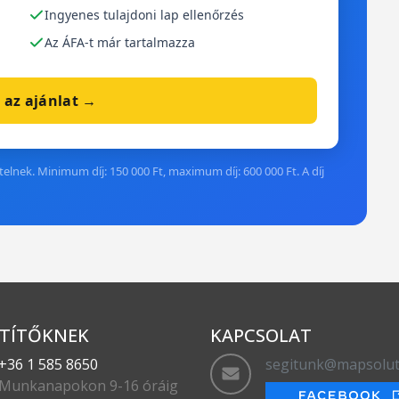
Ingyenes tulajdoni lap ellenőrzés
Az ÁFA-t már tartalmazza
 az ajánlat →
elnek. Minimum díj: 150 000 Ft, maximum díj: 600 000 Ft. A díj
TÍTŐKNEK
KAPCSOLAT
+36 1 585 8650
segitunk@mapsolut
Munkanapokon 9-16 óráig