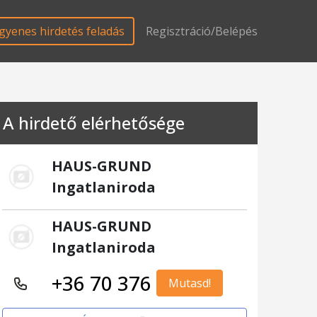
gyenes hirdetés feladás
Regisztráció/Belépés
A hirdető elérhetősége
HAUS-GRUND
Ingatlaniroda
HAUS-GRUND
Ingatlaniroda
+36 70 376
Mutasd!