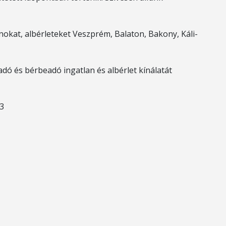
okat, albérleteket Veszprém, Balaton, Bakony, Káli-
adó és bérbeadó ingatlan és albérlet kínálatát
23