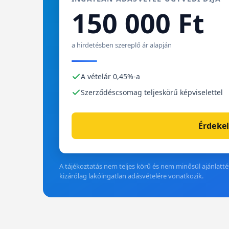
150 000 Ft
a hirdetésben szereplő ár alapján
A vételár 0,45%-a
Szerződéscsomag teljeskörű képviselettel
Érdekel
A tájékoztatás nem teljes körű és nem minősül ajánlattét
kizárólag lakóingatlan adásvételére vonatkozik.