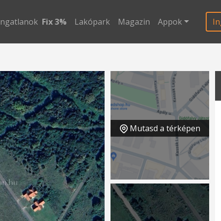
ingatlanok
Fix 3%
Lakópark
Magazin
Appok
In
Mutasd a térképen