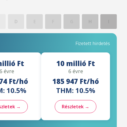
D
E
F
G
H
I
Fizetett hirdetés
illió Ft
10 millió Ft
6 évre
6 évre
74 Ft/hó
185 947 Ft/hó
: 10.5%
THM: 10.5%
szletek →
Részletek →