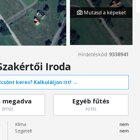
Mutasd a képeket
Hirdetéskód:
9338941
Szakértői Iroda
csönt keres? Kalkuláljon itt! →
s megadva
Egyéb fűtés
ÉPÍTÉS
FŰTÉS
Klíma
nem
Szigetelt
nem