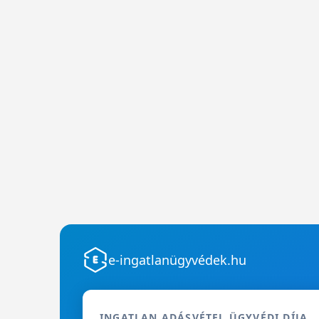
e-ingatlanügyvédek.hu
INGATLAN ADÁSVÉTEL ÜGYVÉDI DÍJA