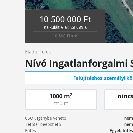
10 500 000 Ft
Kalkulált € ár: 28 689 €
2
10 500 Ft/m
Eladó Telek
Nívó Ingatlanforgalmi 
Felújításhoz személyi köl
2
1000 m
ninc
TERÜLET
CSOK igénybe vehető
nem
Tetőtér beépíthető
nem
Fűtés
Egyéb fűtés