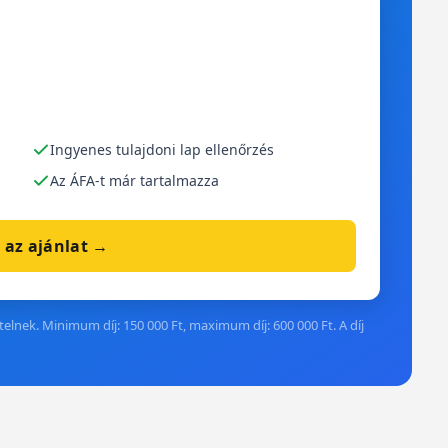
Ingyenes tulajdoni lap ellenőrzés
Az ÁFA-t már tartalmazza
 az ajánlat →
elnek. Minimum díj: 150 000 Ft, maximum díj: 600 000 Ft. A díj