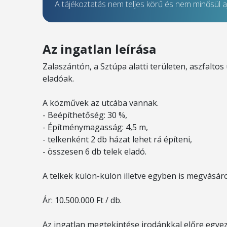
A tájékoztatás nem teljes körű és nem minősül aj
Az ingatlan leírása
Zalaszántón, a Sztúpa alatti területen, aszfaltos 
eladóak.
A közművek az utcába vannak.
- Beépíthetőség: 30 %,
- Építménymagasság: 4,5 m,
- telkenként 2 db házat lehet rá építeni,
- összesen 6 db telek eladó.
A telkek külön-külön illetve egyben is megvásár
Ár: 10.500.000 Ft / db.
Az ingatlan megtekintése irodánkkal előre egyez