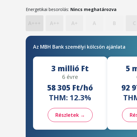
Energetikai besorolás:
Nincs meghatározva
A+++
A++
A+
A
B
C
Az MBH Bank személyi kölcsön ajánlata
3 millió Ft
5 m
6 évre
58 305 Ft/hó
92 9
THM: 12.3%
THM
Részletek →
Ré