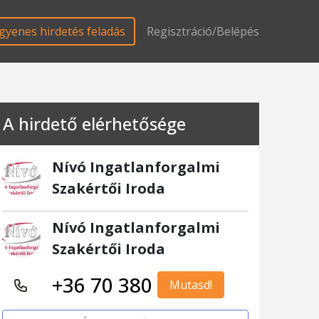
gyenes hirdetés feladás
Regisztráció/Belépés
A hirdető elérhetősége
Nívó Ingatlanforgalmi
Szakértői Iroda
Nívó Ingatlanforgalmi
Szakértői Iroda
+36 70 380
Mutasd!