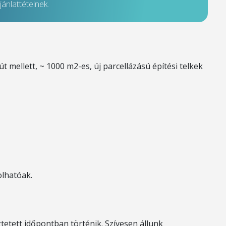
ánlattételnek.
út mellett, ~ 1000 m2-es, új parcellázású építési telkek
olhatóak.
tetett időpontban történik. Szívesen állunk