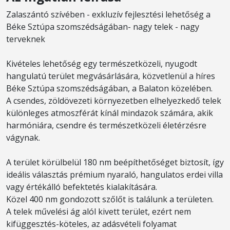
Zalaszántó szívében - exkluzív fejlesztési lehetőség a
Béke Sztúpa szomszédságában- nagy telek - nagy
terveknek
Kivételes lehetőség egy természetközeli, nyugodt
hangulatú terület megvásárlására, közvetlenül a híres
Béke Sztúpa szomszédságában, a Balaton közelében.
A csendes, zöldövezeti környezetben elhelyezkedő telek
különleges atmoszférát kínál mindazok számára, akik
harmóniára, csendre és természetközeli életérzésre
vágynak.
A terület körülbelül 180 nm beépíthetőséget biztosít, így
ideális választás prémium nyaraló, hangulatos erdei villa
vagy értékálló befektetés kialakítására.
Közel 400 nm gondozott szőlőt is találunk a területen.
A telek művelési ág alól kivett terület, ezért nem
kifüggesztés-köteles, az adásvételi folyamat