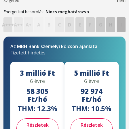
Szigetelt
nem
Energetikai besorolás:
Nincs meghatározva
A+++
A++
A+
A
B
C
D
E
F
G
H
I
Az MBH Bank személyi kölcsön ajánlata
Fizetett hirdetés
3 millió Ft
5 millió Ft
6 évre
6 évre
58 305
92 974
Ft/hó
Ft/hó
THM: 12.3%
THM: 10.5%
Részletek
Részletek