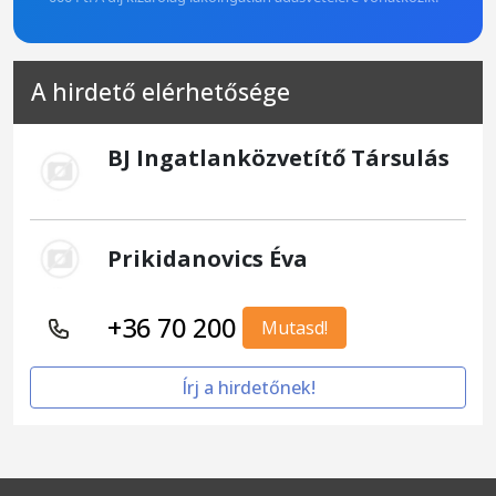
A hirdető elérhetősége
BJ Ingatlanközvetítő Társulás
Prikidanovics Éva
+36 70 200
Mutasd!
Írj a hirdetőnek!