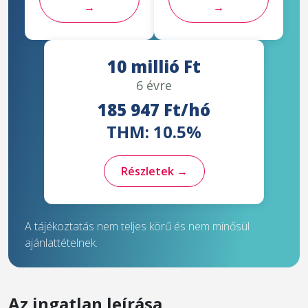
→
→
10 millió Ft
6 évre
185 947 Ft/hó
THM: 10.5%
Részletek →
A tájékoztatás nem teljes körű és nem minősül
ajánlattételnek.
Az ingatlan leírása