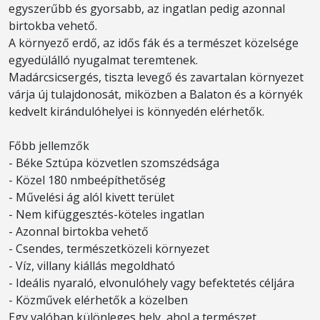
egyszerűbb és gyorsabb, az ingatlan pedig azonnal
birtokba vehető.
A környező erdő, az idős fák és a természet közelsége
egyedülálló nyugalmat teremtenek.
Madárcsicsergés, tiszta levegő és zavartalan környezet
várja új tulajdonosát, miközben a Balaton és a környék
kedvelt kirándulóhelyei is könnyedén elérhetők.
Főbb jellemzők
- Béke Sztúpa közvetlen szomszédsága
- Közel 180 nmbeépíthetőség
- Művelési ág alól kivett terület
- Nem kifüggesztés-köteles ingatlan
- Azonnal birtokba vehető
- Csendes, természetközeli környezet
- Víz, villany kiállás megoldható
- Ideális nyaraló, elvonulóhely vagy befektetés céljára
- Közművek elérhetők a közelben
Egy valóban különleges hely, ahol a természet