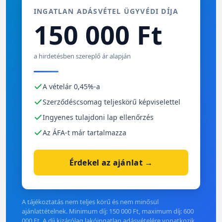
INGATLAN ADÁSVÉTEL ÜGYVÉDI DÍJA
150 000 Ft
a hirdetésben szereplő ár alapján
A vételár 0,45%-a
Szerződéscsomag teljeskörű képviselettel
Ingyenes tulajdoni lap ellenőrzés
Az ÁFA-t már tartalmazza
Érdekel az ajánlat →
A tájékoztatás nem teljes körű és nem minősül
ajánlattételnek. Minimum díj: 150 000 Ft, maximum díj: 600
000 Ft. A díj kizárólag lakóingatlan adásvételére vonatkozik.