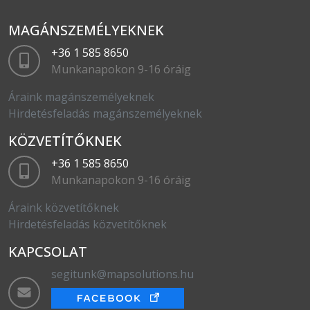
MAGÁNSZEMÉLYEKNEK
+36 1 585 8650
Munkanapokon 9-16 óráig
Áraink magánszemélyeknek
Hirdetésfeladás magánszemélyeknek
KÖZVETÍTŐKNEK
+36 1 585 8650
Munkanapokon 9-16 óráig
Áraink közvetítőknek
Hirdetésfeladás közvetítőknek
KAPCSOLAT
segitunk@mapsolutions.hu