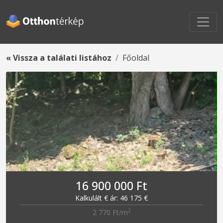
« Vissza a találati listához
Főoldal
16 900 000 Ft
Kalkulált € ár: 46 175 €
2
2 770 Ft/m