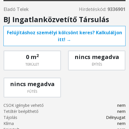
Eladó Telek
Hirdetéskód:
9336901
BJ Ingatlanközvetítő Társulás
Felújításhoz személyi kölcsönt keres? Kalkuláljon
itt! →
2
0 m
nincs megadva
TERÜLET
ÉPÍTÉS
nincs megadva
FŰTÉS
CSOK igénybe vehető
nem
Tetőtér beépíthető
nem
Tájolás
Délnyugat
Klíma
nem