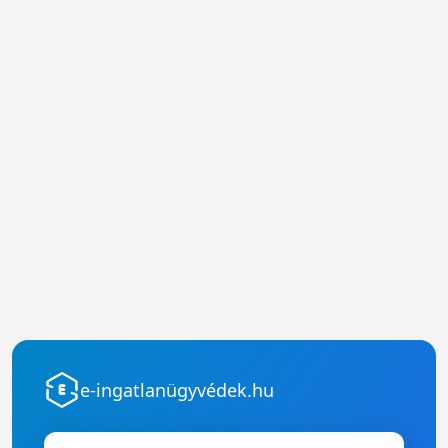
e-ingatlanügyvédek.hu