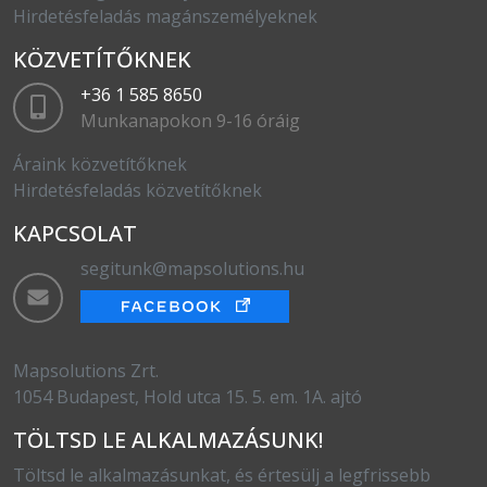
Hirdetésfeladás magánszemélyeknek
KÖZVETÍTŐKNEK
+36 1 585 8650
Munkanapokon 9-16 óráig
Áraink közvetítőknek
Hirdetésfeladás közvetítőknek
KAPCSOLAT
segitunk@mapsolutions.hu
Mapsolutions Zrt.
1054 Budapest, Hold utca 15. 5. em. 1A. ajtó
TÖLTSD LE ALKALMAZÁSUNK!
Töltsd le alkalmazásunkat, és értesülj a legfrissebb