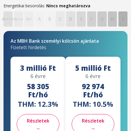
Energetikai besorolás:
Nincs meghatározva
A+++
A++
A+
A
B
C
D
E
F
G
H
I
Az MBH Bank személyi kölcsön ajánlata
Fizetett hirdetés
3 millió Ft
5 millió Ft
6 évre
6 évre
58 305
92 974
Ft/hó
Ft/hó
THM: 12.3%
THM: 10.5%
Részletek
Részletek
→
→