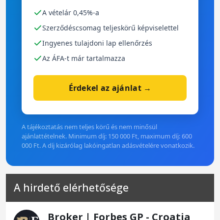
A vételár 0,45%-a
Szerződéscsomag teljeskörű képviselettel
Ingyenes tulajdoni lap ellenőrzés
Az ÁFA-t már tartalmazza
Érdekel az ajánlat →
A tájékoztatás nem teljes körű és nem minősül
ajánlattételnek. Minimum díj: 150 000 Ft, maximum díj: 600
000 Ft. A díj kizárólag lakóingatlan adásvételére vonatkozik.
A hirdető elérhetősége
Broker | Forbes GP - Croatia