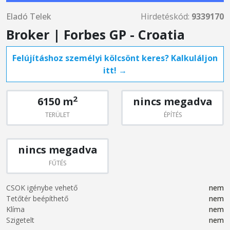
Eladó Telek
Hirdetéskód:
9339170
Broker | Forbes GP - Croatia
Felújításhoz személyi kölcsönt keres? Kalkuláljon
itt! →
2
6150 m
nincs megadva
TERÜLET
ÉPÍTÉS
nincs megadva
FŰTÉS
CSOK igénybe vehető
nem
Tetőtér beépíthető
nem
Klíma
nem
Szigetelt
nem