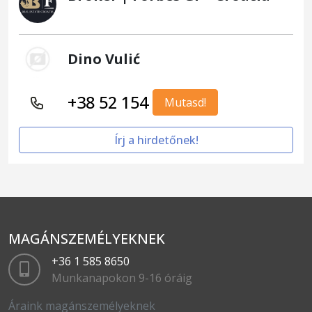
Dino Vulić
+38 52 154
Mutasd!
Írj a hirdetőnek!
MAGÁNSZEMÉLYEKNEK
+36 1 585 8650
Munkanapokon 9-16 óráig
Áraink magánszemélyeknek