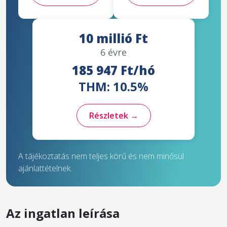
10 millió Ft
6 évre
185 947 Ft/hó
THM: 10.5%
Részletek →
A tájékoztatás nem teljes körű és nem minősül
ajánlattételnek.
Az ingatlan leírása