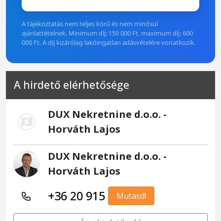
A tájékoztatás nem teljes körű és nem minősül
ajánlattételnek. Minimum díj: 150 000 Ft, maximum díj: 600
000 Ft. A díj kizárólag lakóingatlan adásvételére vonatkozik.
A hirdető elérhetősége
DUX Nekretnine d.o.o. -
Horváth Lajos
DUX Nekretnine d.o.o. -
Horváth Lajos
+36 20 915
Mutasd!