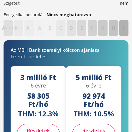
Szigetelt
nem
Energetikai besorolás:
Nincs meghatározva
A+++
A++
A+
A
B
C
D
E
F
G
H
I
Az MBH Bank személyi kölcsön ajánlata
Fizetett hirdetés
3 millió Ft
5 millió Ft
6 évre
6 évre
58 305
92 974
Ft/hó
Ft/hó
THM: 12.3%
THM: 10.5%
Részletek
Részletek