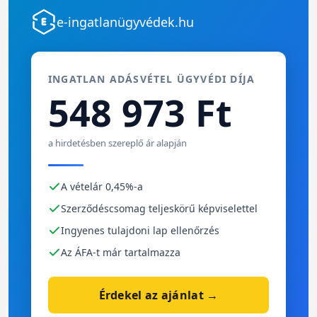
e-ingatlanügyvédek.hu
INGATLAN ADÁSVÉTEL ÜGYVÉDI DÍJA
548 973 Ft
a hirdetésben szereplő ár alapján
A vételár 0,45%-a
Szerződéscsomag teljeskörű képviselettel
Ingyenes tulajdoni lap ellenőrzés
Az ÁFA-t már tartalmazza
Érdekel az ajánlat →