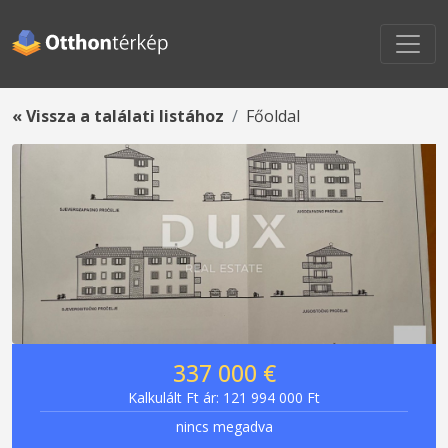
« Vissza a találati listához
Főoldal
337 000 €
Kalkulált Ft ár: 121 994 000 Ft
nincs megadva