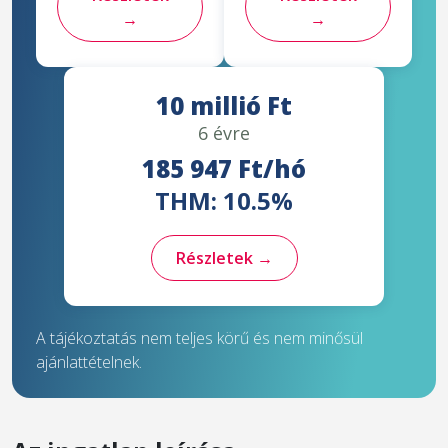
→
→
10 millió Ft
6 évre
185 947 Ft/hó
THM: 10.5%
Részletek →
A tájékoztatás nem teljes körű és nem minősül
ajánlattételnek.