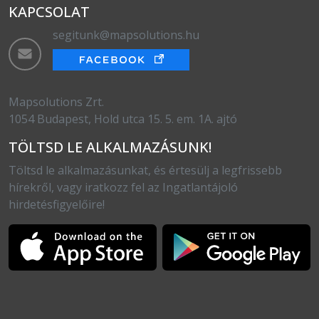
KAPCSOLAT
segitunk@mapsolutions.hu
Mapsolutions Zrt.
1054 Budapest, Hold utca 15. 5. em. 1A. ajtó
TÖLTSD LE ALKALMAZÁSUNK!
Töltsd le alkalmazásunkat, és értesülj a legfrissebb
hírekről, vagy iratkozz fel az Ingatlantájoló
hirdetésfigyelőire!