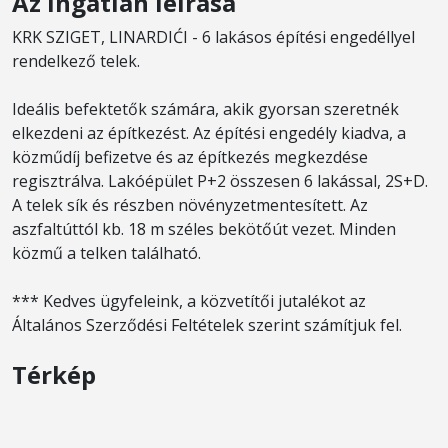
Az ingatlan leírása
KRK SZIGET, LINARDIĆI - 6 lakásos építési engedéllyel
rendelkező telek.
Ideális befektetők számára, akik gyorsan szeretnék
elkezdeni az építkezést. Az építési engedély kiadva, a
közműdíj befizetve és az építkezés megkezdése
regisztrálva. Lakóépület P+2 összesen 6 lakással, 2S+D.
A telek sík és részben növényzetmentesített. Az
aszfaltúttól kb. 18 m széles bekötőút vezet. Minden
közmű a telken található.
*** Kedves ügyfeleink, a közvetítői jutalékot az
Általános Szerződési Feltételek szerint számítjuk fel.
Térkép