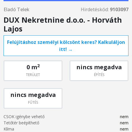
Eladó Telek
Hirdetéskód:
9103097
DUX Nekretnine d.o.o. - Horváth
Lajos
Felújításhoz személyi kölcsönt keres? Kalkuláljon
itt! →
2
0 m
nincs megadva
TERÜLET
ÉPÍTÉS
nincs megadva
FŰTÉS
CSOK igénybe vehető
nem
Tetőtér beépíthető
nem
Klíma
nem