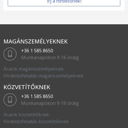
Írj a hirdetőnek!
MAGÁNSZEMÉLYEKNEK
+36 1 585 8650
Munkanapokon 9-16 óráig
Áraink magánszemélyeknek
Hirdetésfeladás magánszemélyeknek
KÖZVETÍTŐKNEK
+36 1 585 8650
Munkanapokon 9-16 óráig
Áraink közvetítőknek
Hirdetésfeladás közvetítőknek