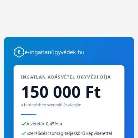
e-ingatlanügyvédek.hu
INGATLAN ADÁSVÉTEL ÜGYVÉDI DÍJA
150 000 Ft
a hirdetésben szereplő ár alapján
A vételár 0,45%-a
Szerződéscsomag teljeskörű képviselettel