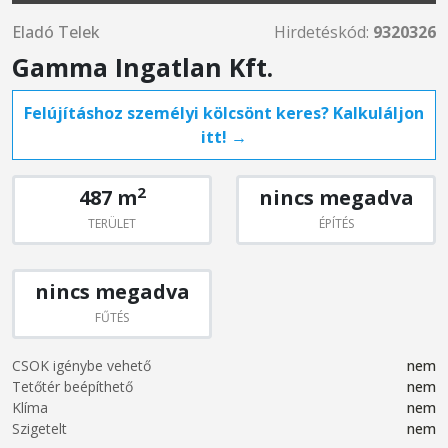
Eladó Telek
Hirdetéskód:
9320326
Gamma Ingatlan Kft.
Felújításhoz személyi kölcsönt keres? Kalkuláljon
itt! →
2
487 m
nincs megadva
TERÜLET
ÉPÍTÉS
nincs megadva
FŰTÉS
CSOK igénybe vehető
nem
Tetőtér beépíthető
nem
Klíma
nem
Szigetelt
nem