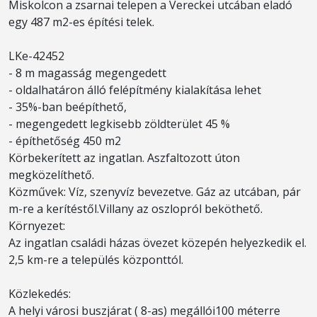
Miskolcon a zsarnai telepen a Vereckei utcában eladó
egy 487 m2-es építési telek.
LKe-42452
- 8 m magasság megengedett
- oldalhatáron álló felépítmény kialakítása lehet
- 35%-ban beépíthető,
- megengedett legkisebb zöldterület 45 %
- építhetőség 450 m2
Körbekerített az ingatlan. Aszfaltozott úton
megközelíthető.
Közművek: Víz, szenyvíz bevezetve. Gáz az utcában, pár
m-re a kerítéstől.Villany az oszlopról beköthető.
Környezet:
Az ingatlan családi házas övezet közepén helyezkedik el.
2,5 km-re a település központtól.
Közlekedés:
A helyi városi buszjárat ( 8-as) megállói100 méterre