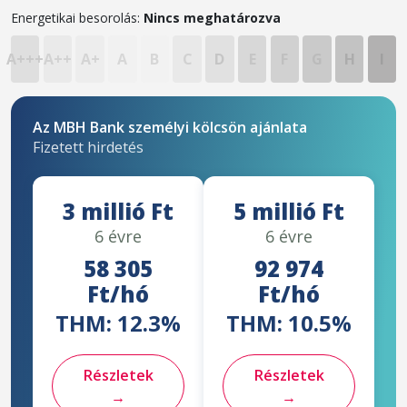
Energetikai besorolás:
Nincs meghatározva
A+++
A++
A+
A
B
C
D
E
F
G
H
I
Az MBH Bank személyi kölcsön ajánlata
Fizetett hirdetés
3 millió Ft
5 millió Ft
6 évre
6 évre
58 305
92 974
Ft/hó
Ft/hó
THM: 12.3%
THM: 10.5%
Részletek
Részletek
→
→