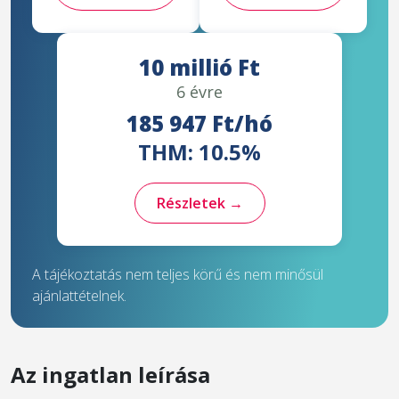
10 millió Ft
6 évre
185 947 Ft/hó
THM: 10.5%
Részletek →
A tájékoztatás nem teljes körű és nem minősül
ajánlattételnek.
Az ingatlan leírása