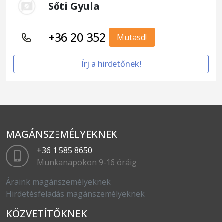
Sőti Gyula
+36 20 352
Mutasd!
Írj a hirdetőnek!
MAGÁNSZEMÉLYEKNEK
+36 1 585 8650
Munkanapokon 9-16 óráig
Áraink magánszemélyeknek
Hirdetésfeladás magánszemélyeknek
KÖZVETÍTŐKNEK