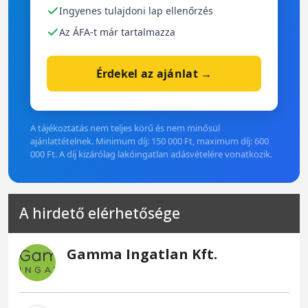
Ingyenes tulajdoni lap ellenőrzés
Az ÁFA-t már tartalmazza
Érdekel az ajánlat →
A tájékoztatás nem teljes körű és nem minősül
ajánlattételnek. Minimum díj: 150 000 Ft, maximum díj: 600
000 Ft. A díj kizárólag lakóingatlan adásvételére vonatkozik.
A hirdető elérhetősége
Gamma Ingatlan Kft.