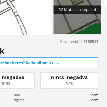
Mutasd a képeket
Hirdetéskód:
9158918
ok
csönt keres? Kalkuláljon itt! →
s megadva
nincs megadva
ÉPÍTÉS
FŰTÉS
Klíma
nem
Szigetelt
nem