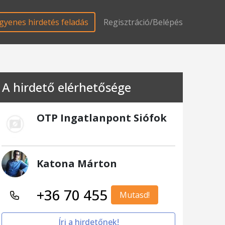
gyenes hirdetés feladás
Regisztráció/Belépés
A hirdető elérhetősége
OTP Ingatlanpont Siófok
Katona Márton
+36 70 455
Mutasd!
Írj a hirdetőnek!