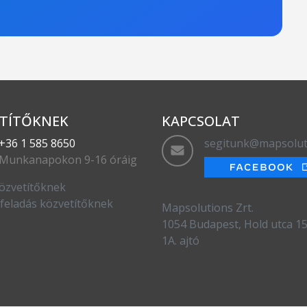
TÍTŐKNEK
KAPCSOLAT
+36 1 585 8650
segitunk@mapsolut
Munkanapokon 9-16 óráig
özvetítőknek
feladás közvetítőknek
Mapsolutions Zrt.
1054 Budapest, Hold utca 15.
1A. ajtó