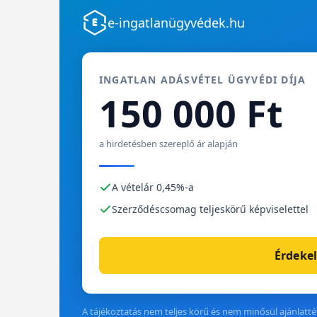
e-ingatlanügyvédek.hu
INGATLAN ADÁSVÉTEL ÜGYVÉDI DÍJA
150 000 Ft
a hirdetésben szereplő ár alapján
A vételár 0,45%-a
Szerződéscsomag teljeskörű képviselettel
Érdekel
A tájékoztatás nem teljes körű és nem minősül ajánlattét