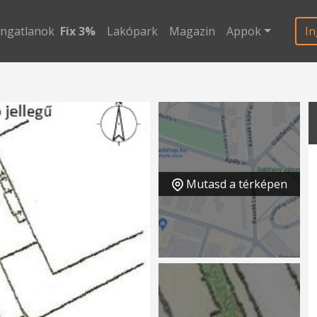
ingatlanok
Fix 3%
Lakópark
Magazin
Appok
In
Mutasd a térképen