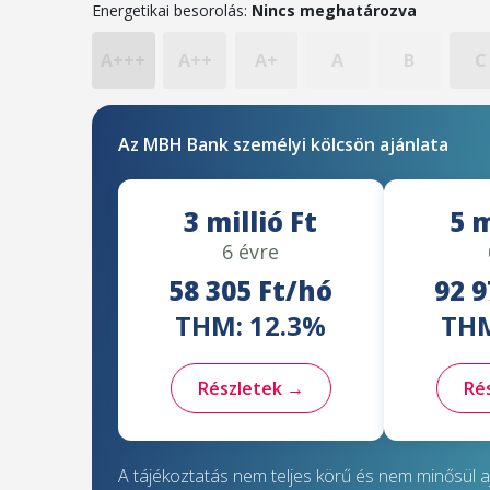
Energetikai besorolás:
Nincs meghatározva
A+++
A++
A+
A
B
C
Az MBH Bank személyi kölcsön ajánlata
3 millió Ft
5 m
6 évre
58 305 Ft/hó
92 9
THM: 12.3%
THM
Részletek →
Ré
A tájékoztatás nem teljes körű és nem minősül aj