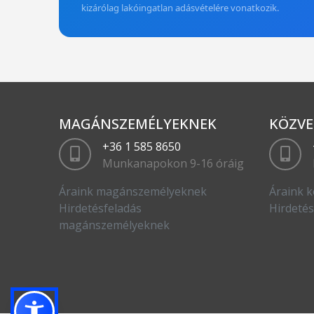
kizárólag lakóingatlan adásvételére vonatkozik.
MAGÁNSZEMÉLYEKNEK
KÖZVE
+36 1 585 8650
Munkanapokon 9-16 óráig
Áraink magánszemélyeknek
Áraink k
Hirdetésfeladás
Hirdetés
magánszemélyeknek