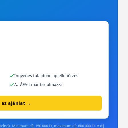
Ingyenes tulajdoni lap ellenőrzés
Az ÁFA-t már tartalmazza
 az ajánlat →
elnek. Minimum díj: 150 000 Ft, maximum díj: 600 000 Ft. A díj