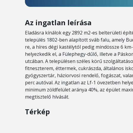
Az ingatlan leírása
Eladásra kínálok egy 2892 m2-es belterületi épí
település 1802-ben alapított sváb falu, amely Bu
re, a híres dégi kastélytól pedig mindössze 6 km-
helyezkedik el, a Fülephegy-dűlő, illetve a Pás
utcában. A településen széles körű szolgáltatás
fitneszterem, éttermek, cukrászda, általános isko
gyógyszertár, háziorvosi rendelő, fogászat, vala
perc autóval. Az ingatlan az Lf-1 övezetben hely
minimum zöldfelület aránya 40%, az épület maxi
megtisztelő hívását.
Térkép