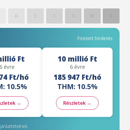
D
E
F
G
H
I
Fizetett hirdetés
illió Ft
10 millió Ft
6 évre
6 évre
74 Ft/hó
185 947 Ft/hó
: 10.5%
THM: 10.5%
szletek →
Részletek →
ánlattételnek.