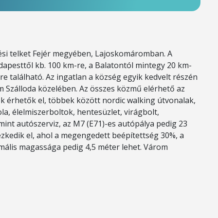
tési telket Fejér megyében, Lajoskomáromban. A
dapesttől kb. 100 km-re, a Balatontól mintegy 20 km-
re található. Az ingatlan a község egyik kedvelt részén
kom Szálloda közelében. Az összes közmű elérhető az
ok érhetők el, többek között nordic walking útvonalak,
la, élelmiszerboltok, hentesüzlet, virágbolt,
mint autószerviz, az M7 (E71)-es autópálya pedig 23
ezkedik el, ahol a megengedett beépítettség 30%, a
mális magassága pedig 4,5 méter lehet. Várom