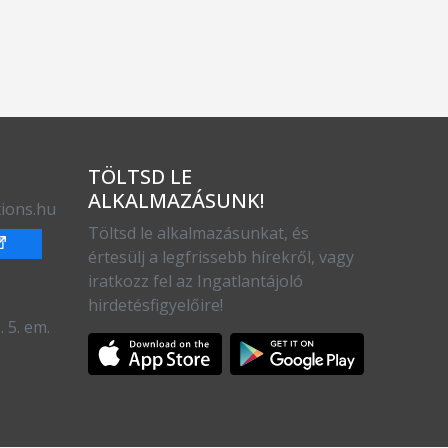
TÖLTSD LE
ALKALMAZÁSUNK!
ions.hu
Töltsd le alkalmazásunkat, és
értesülj a legfrissebb hírekről, vagy
iratkozz fel az Ingatlantájoló
hirdetésfigyelőire!
 5. em.