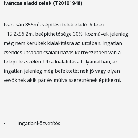
Iváncsa eladó telek (T20101948)
Iváncsán 855m²-s építési telek eladó. A telek
~15,2x56,2m, beépíthetősége 30%, közművek jelenleg
még nem kerültek kialakításra az utcában. Ingatlan
csendes utcában családi házas környezetben van a
település szélén. Utca kialakítása folyamatban, az
ingatlan jelenleg még befektetésnek jó vagy olyan
vevőknek akik pár év múlva szeretnének építkezni.
• ingatlanközvetítés