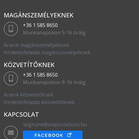
MAGÁNSZEMÉLYEKNEK
+36 1 585 8650
Munkanapokon 9-16 óráig
Áraink magánszemélyeknek
Hirdetésfeladás magánszemélyeknek
KÖZVETÍTŐKNEK
+36 1 585 8650
Munkanapokon 9-16 óráig
Áraink közvetítőknek
Hirdetésfeladás közvetítőknek
KAPCSOLAT
segitunk@mapsolutions.hu