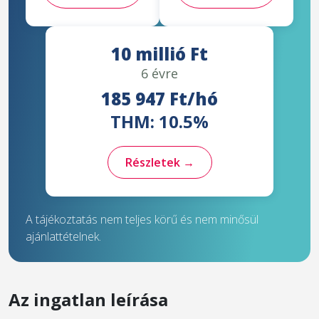
10 millió Ft
6 évre
185 947 Ft/hó
THM: 10.5%
Részletek →
A tájékoztatás nem teljes körű és nem minősül
ajánlattételnek.
Az ingatlan leírása