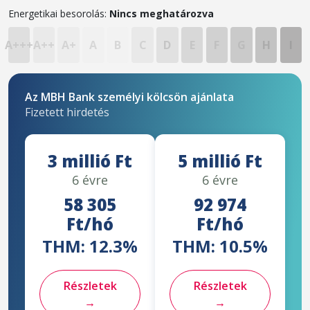
Energetikai besorolás:
Nincs meghatározva
A+++
A++
A+
A
B
C
D
E
F
G
H
I
Az MBH Bank személyi kölcsön ajánlata
Fizetett hirdetés
3 millió Ft
5 millió Ft
6 évre
6 évre
58 305
92 974
Ft/hó
Ft/hó
THM: 12.3%
THM: 10.5%
Részletek
Részletek
→
→