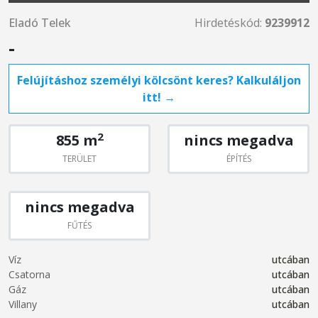
Eladó Telek
Hirdetéskód:
9239912
-
Felújításhoz személyi kölcsönt keres? Kalkuláljon
itt! →
2
855 m
nincs megadva
TERÜLET
ÉPÍTÉS
nincs megadva
FŰTÉS
Víz
utcában
Csatorna
utcában
Gáz
utcában
Villany
utcában