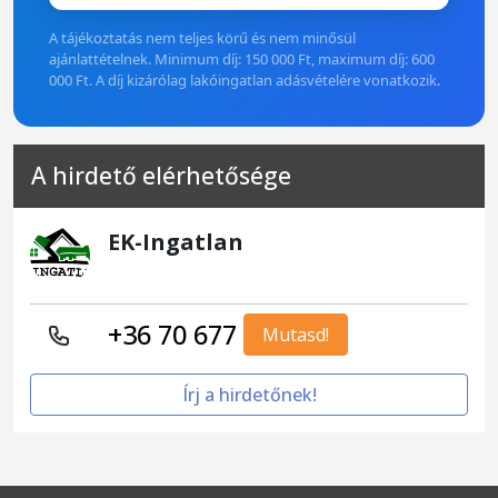
A tájékoztatás nem teljes körű és nem minősül
ajánlattételnek. Minimum díj: 150 000 Ft, maximum díj: 600
000 Ft. A díj kizárólag lakóingatlan adásvételére vonatkozik.
A hirdető elérhetősége
EK-Ingatlan
+36 70 677
Mutasd!
Írj a hirdetőnek!