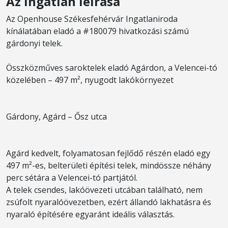
Az ingatlan leírása
Az Openhouse Székesfehérvár Ingatlaniroda
kínálatában eladó a #180079 hivatkozási számú
gárdonyi telek.
Összközműves saroktelek eladó Agárdon, a Velencei-tó
közelében – 497 m², nyugodt lakókörnyezet
Gárdony, Agárd – Ősz utca
Agárd kedvelt, folyamatosan fejlődő részén eladó egy
497 m²-es, belterületi építési telek, mindössze néhány
perc sétára a Velencei-tó partjától.
A telek csendes, lakóövezeti utcában található, nem
zsúfolt nyaralóövezetben, ezért állandó lakhatásra és
nyaraló építésére egyaránt ideális választás.