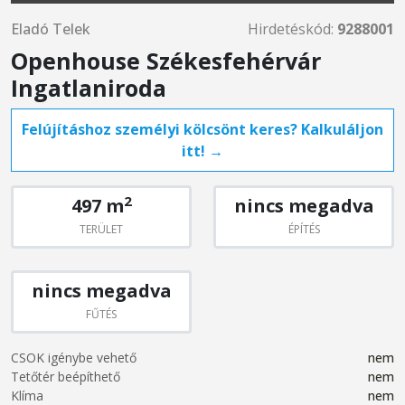
Eladó Telek
Hirdetéskód:
9288001
Openhouse Székesfehérvár
Ingatlaniroda
Felújításhoz személyi kölcsönt keres? Kalkuláljon
itt! →
2
497 m
nincs megadva
TERÜLET
ÉPÍTÉS
nincs megadva
FŰTÉS
CSOK igénybe vehető
nem
Tetőtér beépíthető
nem
Klíma
nem