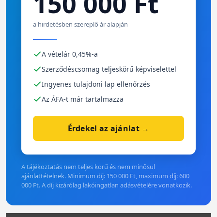
150 000 Ft
a hirdetésben szereplő ár alapján
A vételár 0,45%-a
Szerződéscsomag teljeskörű képviselettel
Ingyenes tulajdoni lap ellenőrzés
Az ÁFA-t már tartalmazza
Érdekel az ajánlat →
A tájékoztatás nem teljes körű és nem minősül
ajánlattételnek. Minimum díj: 150 000 Ft, maximum díj: 600
000 Ft. A díj kizárólag lakóingatlan adásvételére vonatkozik.