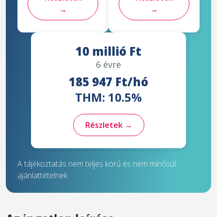
→
→
10 millió Ft
6 évre
185 947 Ft/hó
THM: 10.5%
Részletek →
A tájékoztatás nem teljes körű és nem minősül
ajánlattételnek.