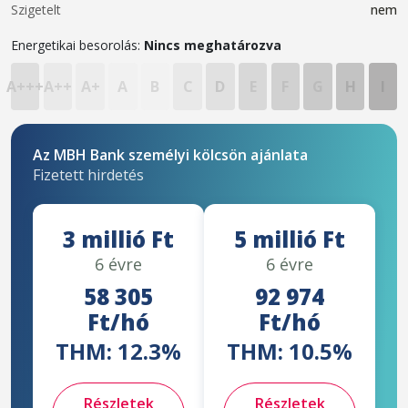
Szigetelt
nem
Energetikai besorolás:
Nincs meghatározva
A+++
A++
A+
A
B
C
D
E
F
G
H
I
Az MBH Bank személyi kölcsön ajánlata
Fizetett hirdetés
3 millió Ft
5 millió Ft
6 évre
6 évre
58 305
92 974
Ft/hó
Ft/hó
THM: 12.3%
THM: 10.5%
Részletek
Részletek