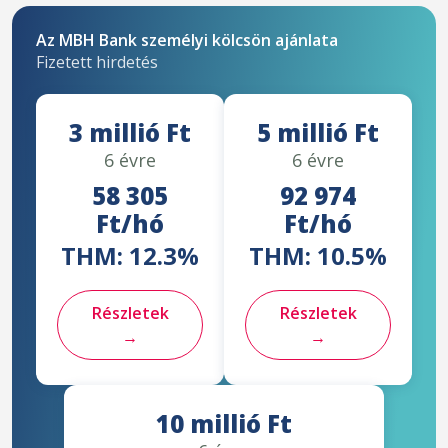
Az MBH Bank személyi kölcsön ajánlata
Fizetett hirdetés
3 millió Ft
5 millió Ft
6 évre
6 évre
58 305
92 974
Ft/hó
Ft/hó
THM: 12.3%
THM: 10.5%
Részletek
Részletek
→
→
10 millió Ft