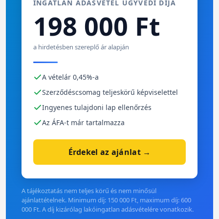
INGATLAN ADÁSVÉTEL ÜGYVÉDI DÍJA
198 000 Ft
a hirdetésben szereplő ár alapján
A vételár 0,45%-a
Szerződéscsomag teljeskörű képviselettel
Ingyenes tulajdoni lap ellenőrzés
Az ÁFA-t már tartalmazza
Érdekel az ajánlat →
A tájékoztatás nem teljes körű és nem minősül
ajánlattételnek. Minimum díj: 150 000 Ft, maximum díj: 600
000 Ft. A díj kizárólag lakóingatlan adásvételére vonatkozik.