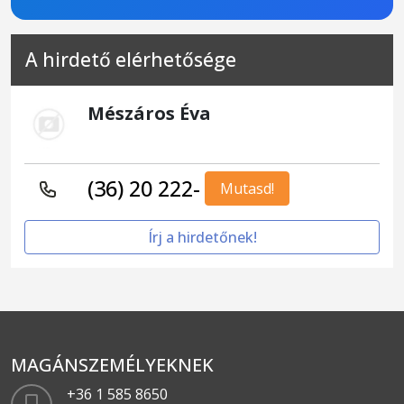
A hirdető elérhetősége
Mészáros Éva
(36) 20 222-
Mutasd!
Írj a hirdetőnek!
MAGÁNSZEMÉLYEKNEK
+36 1 585 8650