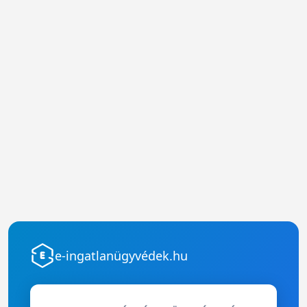
e-ingatlanügyvédek.hu