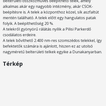
belterületi összközműves beépíthető telek, amely
alkalmas akár egy nagyobb intézmény, akár CSOK-
beépítésre is. A telek a központhoz közel, sík aszfaltút
mentén található. A telek előtt egy hangulatos patak
folyik. A beépíthetőség 20 %.
A telekről gyönyörű rálátás nyílik a Pilisi Parkerdő
csodálatos erdeire.
A telek bővíthető 2.400 nm-res szomszédos telekkel, így
befektetők számára is ajánlott, hiszen ez az utolsó
nagyméretű belterületi telkek egyike a Dunakanyarban.
Térkép