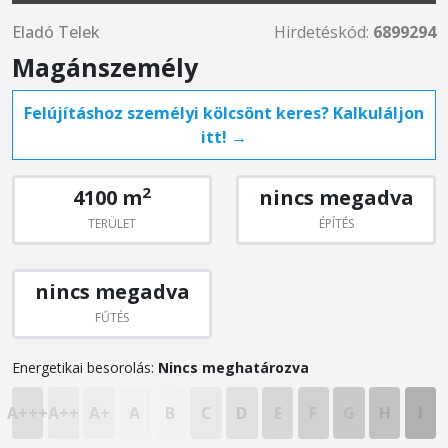
Eladó Telek
Hirdetéskód:
6899294
Magánszemély
Felújításhoz személyi kölcsönt keres? Kalkuláljon
itt! →
2
4100 m
nincs megadva
TERÜLET
ÉPÍTÉS
nincs megadva
FŰTÉS
Energetikai besorolás:
Nincs meghatározva
A+++
A++
A+
A
B
C
D
E
F
G
H
I