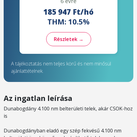
6 évre
185 947 Ft/hó
THM: 10.5%
Részletek →
A tájékoztatás nem teljes körű és nem minősül
ajánlattételnek.
Az ingatlan leírása
Dunabogdány 4.100 nm belterületi telek, akár CSOK-hoz
is
Dunabogdányban eladó egy szép fekvésű 4.100 nm