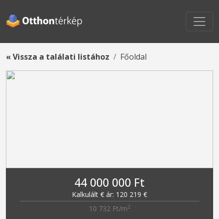
« Vissza a találati listához
Főoldal
44 000 000 Ft
Kalkulált € ár: 120 219 €
2
10 732 Ft/m