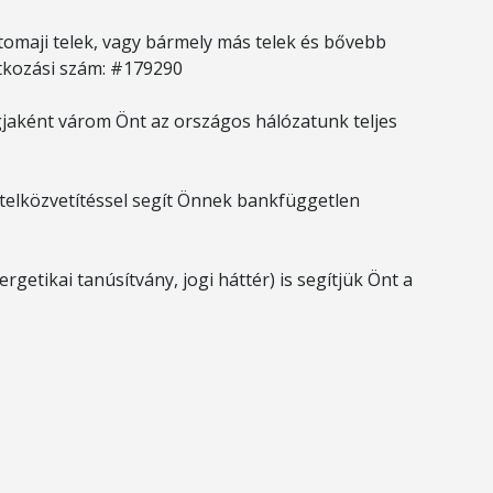
gtomaji telek, vagy bármely más telek és bővebb
tkozási szám: #179290
jaként várom Önt az országos hálózatunk teljes
hitelközvetítéssel segít Önnek bankfüggetlen
rgetikai tanúsítvány, jogi háttér) is segítjük Önt a