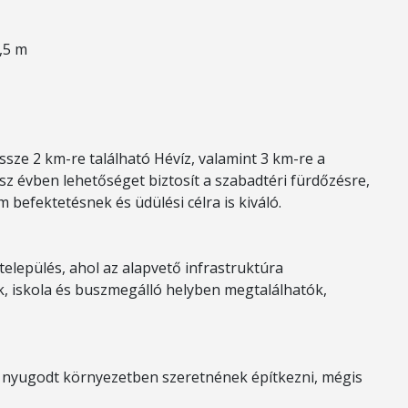
,5 m
ssze 2 km-re található Hévíz, valamint 3 km-re a
ész évben lehetőséget biztosít a szabadtéri fürdőzésre,
befektetésnek és üdülési célra is kiváló.
település, ahol az alapvető infrastruktúra
ek, iskola és buszmegálló helyben megtalálhatók,
, nyugodt környezetben szeretnének építkezni, mégis