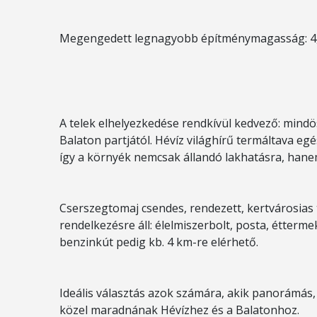
Megengedett legnagyobb építménymagasság: 4
A telek elhelyezkedése rendkívül kedvező: mindö
Balaton partjától. Hévíz világhírű termáltava eg
így a környék nemcsak állandó lakhatásra, hanem 
Cserszegtomaj csendes, rendezett, kertvárosias 
rendelkezésre áll: élelmiszerbolt, posta, étterm
benzinkút pedig kb. 4 km-re elérhető.
Ideális választás azok számára, akik panorámás
közel maradnának Hévízhez és a Balatonhoz.