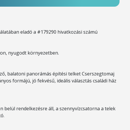
álatában eladó a #179290 hivatkozási számú
jon, nyugodt környezetben.
ző, balatoni panorámás építési telket Cserszegtomaj
yos formájú, jó fekvésű, ideális választás családi ház
n belül rendelkezésre áll, a szennyvízcsatorna a telek
ó.