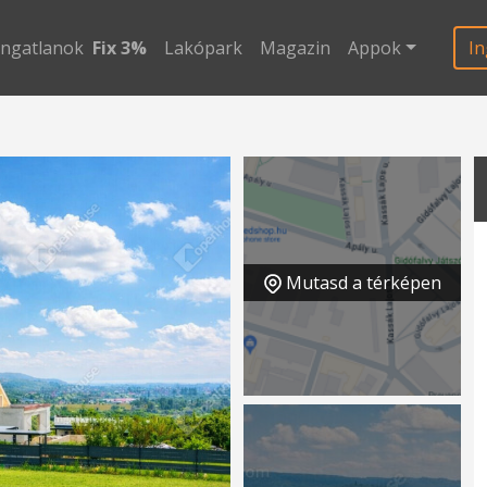
ingatlanok
Fix 3%
Lakópark
Magazin
Appok
In
Mutasd a térképen