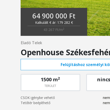
64 900 000 Ft
Kalkulált € ár: 179 282 €
2
43 267 Ft/m
Eladó Telek
Openhouse Székesfehér
Felújításhoz személyi köl
2
1500 m
ninc
TERÜLET
CSOK igénybe vehető
nem
Tetőtér beépíthető
nem