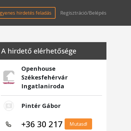
gyenes hirdetés feladás
Regisztráció/Belépés
A hirdető elérhetősége
Openhouse
Székesfehérvár
Ingatlaniroda
Pintér Gábor
+36 30 217
Mutasd!