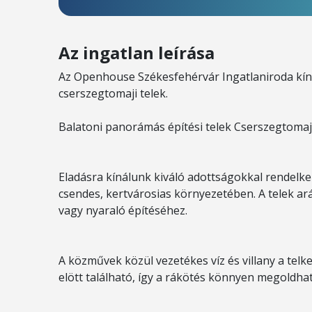
Az ingatlan leírása
Az Openhouse Székesfehérvár Ingatlaniroda kín
cserszegtomaji telek.
Balatoni panorámás építési telek Cserszegtoma
Eladásra kínálunk kiváló adottságokkal rendelke
csendes, kertvárosias környezetében. A telek arán
vagy nyaraló építéséhez.
A közművek közül vezetékes víz és villany a telke
elött található, így a rákötés könnyen megoldhat