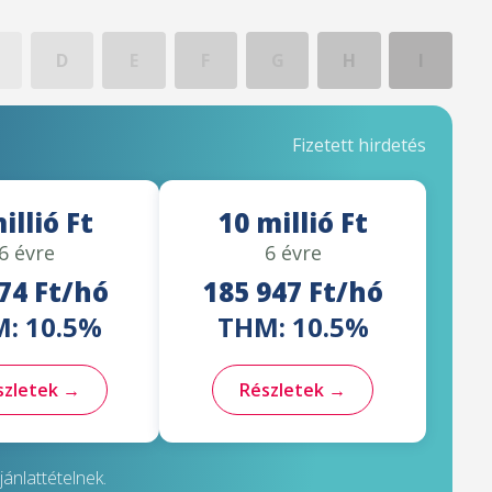
D
E
F
G
H
I
Fizetett hirdetés
illió Ft
10 millió Ft
6 évre
6 évre
74 Ft/hó
185 947 Ft/hó
: 10.5%
THM: 10.5%
szletek →
Részletek →
ánlattételnek.