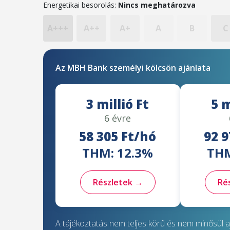
Energetikai besorolás:
Nincs meghatározva
A+++
A++
A+
A
B
C
Az MBH Bank személyi kölcsön ajánlata
3 millió Ft
5 m
6 évre
58 305 Ft/hó
92 9
THM: 12.3%
THM
Részletek →
Ré
A tájékoztatás nem teljes körű és nem minősül aj