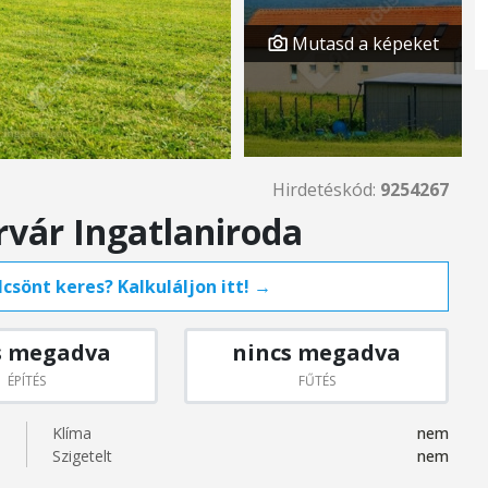
Mutasd a képeket
Hirdetéskód:
9254267
vár Ingatlaniroda
csönt keres? Kalkuláljon itt! →
s megadva
nincs megadva
ÉPÍTÉS
FŰTÉS
Klíma
nem
Szigetelt
nem