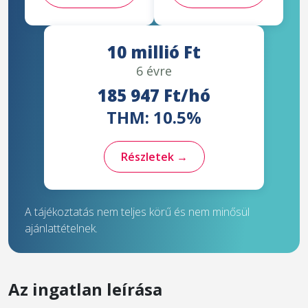
10 millió Ft
6 évre
185 947 Ft/hó
THM: 10.5%
Részletek →
A tájékoztatás nem teljes körű és nem minősül
ajánlattételnek.
Az ingatlan leírása