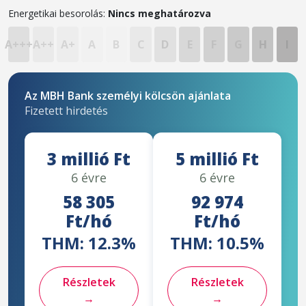
Energetikai besorolás:
Nincs meghatározva
A+++
A++
A+
A
B
C
D
E
F
G
H
I
Az MBH Bank személyi kölcsön ajánlata
Fizetett hirdetés
3 millió Ft
5 millió Ft
6 évre
6 évre
58 305
92 974
Ft/hó
Ft/hó
THM: 12.3%
THM: 10.5%
Részletek
Részletek
→
→