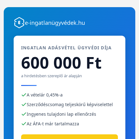
e-ingatlanügyvédek.hu
INGATLAN ADÁSVÉTEL ÜGYVÉDI DÍJA
600 000 Ft
a hirdetésben szereplő ár alapján
A vételár 0,45%-a
Szerződéscsomag teljeskörű képviselettel
Ingyenes tulajdoni lap ellenőrzés
Az ÁFA-t már tartalmazza