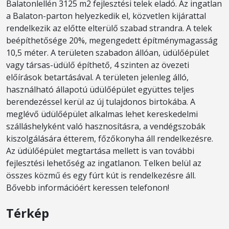
Balatonlellén 3125 m2 fejlesztési telek eladó. Az ingatlan
a Balaton-parton helyezkedik el, közvetlen kijárattal
rendelkezik az előtte elterülő szabad strandra. A telek
beépíthetősége 20%, megengedett építménymagasság
10,5 méter. A területen szabadon állóan, üdülőépület
vagy társas-üdülő építhető, 4 szinten az övezeti
előírások betartásával. A területen jelenleg álló,
használható állapotú üdülőépület együttes teljes
berendezéssel kerül az új tulajdonos birtokába. A
meglévő üdülőépület alkalmas lehet kereskedelmi
szálláshelyként való hasznosításra, a vendégszobák
kiszolgálására étterem, főzőkonyha áll rendelkezésre.
Az üdülőépület megtartása mellett is van további
fejlesztési lehetőség az ingatlanon. Telken belül az
összes közmű és egy fúrt kút is rendelkezésre áll.
Bővebb információért keressen telefonon!
Térkép