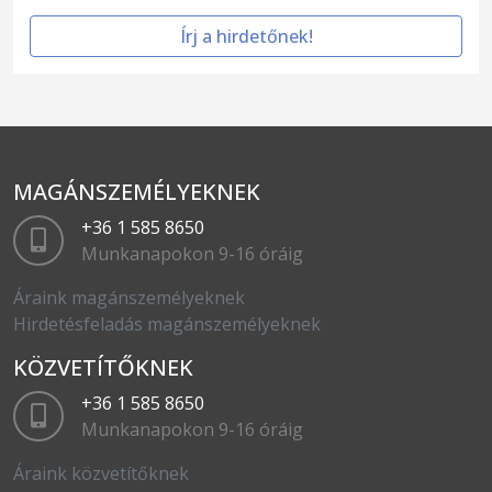
Írj a hirdetőnek!
MAGÁNSZEMÉLYEKNEK
+36 1 585 8650
Munkanapokon 9-16 óráig
Áraink magánszemélyeknek
Hirdetésfeladás magánszemélyeknek
KÖZVETÍTŐKNEK
+36 1 585 8650
Munkanapokon 9-16 óráig
Áraink közvetítőknek