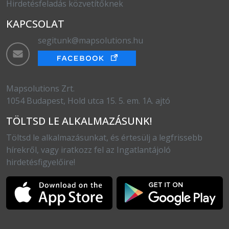
Hirdetésfeladás közvetítőknek
KAPCSOLAT
segitunk@mapsolutions.hu
Mapsolutions Zrt.
1054 Budapest, Hold utca 15. 5. em. 1A. ajtó
TÖLTSD LE ALKALMAZÁSUNK!
Töltsd le alkalmazásunkat, és értesülj a legfrissebb
hírekről, vagy iratkozz fel az Ingatlantájoló
hirdetésfigyelőire!