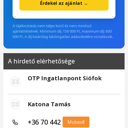
Érdekel az ajánlat →
A tájékoztatás nem teljes körű és nem minősül
ajánlattételnek. Minimum díj: 150 000 Ft, maximum díj: 600
000 Ft. A díj kizárólag lakóingatlan adásvételére vonatkozik.
A hirdető elérhetősége
OTP Ingatlanpont Siófok
Katona Tamás
+36 70 442
Mutasd!