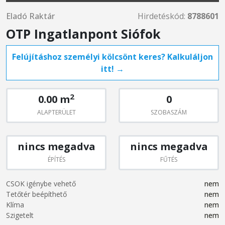
Eladó Raktár
Hirdetéskód:
8788601
OTP Ingatlanpont Siófok
Felújításhoz személyi kölcsönt keres? Kalkuláljon
itt! →
2
0.00 m
0
ALAPTERÜLET
SZOBASZÁM
nincs megadva
nincs megadva
ÉPÍTÉS
FŰTÉS
CSOK igénybe vehető
nem
Tetőtér beépíthető
nem
Klíma
nem
Szigetelt
nem