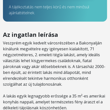
A tájékoztatás nem teljes körű és nem minősül
ajánlattételnek.
Az ingatlan leírása
Veszprém egyik kedvelt városrészében a Bakonyalján
kínálunk megvételre egy igényesen kialakított, 71
négyzetméteres, 2. emeleti tégla lakást, amely ideális
választás lehet kisgyermekes családoknak, fiatal
pároknak vagy akár idősebbeknek is. A társasház 2000-
ben épült, az érintett lakás mind állapotát, mind
elrendezését tekintve harmonikus otthonként
szolgálhat az új tulajdonosának.
A lakás egyik legnagyobb erőssége a 35 m²-es amerikai
konyhás nappali, amelyet természetes fény áraszt el a
délkeleti tájolásnak köszönhetően.