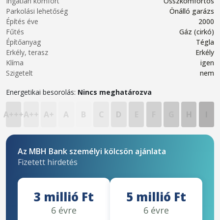
Ingatlan komfort
Összkomfortos
Parkolási lehetőség
Önálló garázs
Építés éve
2000
Fűtés
Gáz (cirkó)
Építőanyag
Tégla
Erkély, terasz
Erkély
Klíma
igen
Szigetelt
nem
Energetikai besorolás:
Nincs meghatározva
A+++
A++
A+
A
B
C
D
E
F
G
H
I
Az MBH Bank személyi kölcsön ajánlata
Fizetett hirdetés
3 millió Ft
5 millió Ft
6 évre
6 évre