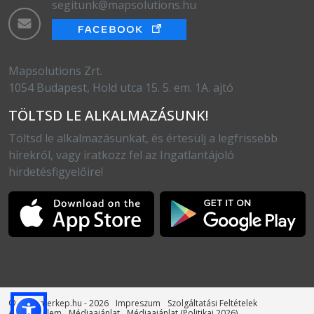
segitunk@mapsolutions.hu
Mapsolutions Zrt.
1054 Budapest, Hold utca 15. 5. em. 1A. ajtó
TÖLTSD LE ALKALMAZÁSUNK!
Töltsd le alkalmazásunkat, és értesülj a legfrissebb
hírekről, vagy iratkozz fel az Ingatlantájoló
hirdetésfigyelőire!
© otthonterkep.hu - 2026
Impreszum
Szolgáltatási Feltételek
Adatvédelem
Médiaajánlat
Médiaajánlat (Politikai 2026)