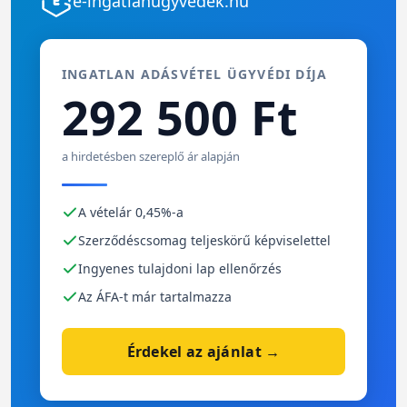
e-ingatlanügyvédek.hu
INGATLAN ADÁSVÉTEL ÜGYVÉDI DÍJA
292 500 Ft
a hirdetésben szereplő ár alapján
A vételár 0,45%-a
Szerződéscsomag teljeskörű képviselettel
Ingyenes tulajdoni lap ellenőrzés
Az ÁFA-t már tartalmazza
Érdekel az ajánlat →