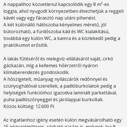
A nappalihoz közvetlenül kapcsolódik egy 8 m²-es
loggia, ahol nyugodt környezetben élvezhetjük a reggeli
kávét vagy egy fárasztó nap utáni pihenést.
A két különálló hálószoba kényelmes méretű, jól
bútorozható, a fürdőszoba kád és WC kialakítású,
továbbá egy külön WC, a kamra és a közlekedő pedig a
praktikumot erősítik.
A lakás fűtéséről és melegvíz-ellátásáról saját, cirkó
gázkazán, míg a kellemes hőérzetről nyáron
klímaberendezés gondoskodik.
A hőszigetelt, műanyag nyílászárók redőnnyel és
szúnyoghálóval szereltek, a padlóburkolatok pedig a
helyiségek funkcióihoz igazodva laminált parkettával,
puha padlószőnyeggel és járólappal burkoltak.
Közös költség: 12.600 Ft
Az ingatlanhoz igény esetén külön megvásárolható egy
15 négyzetméteres, zárható garázs is, melynek ára 9