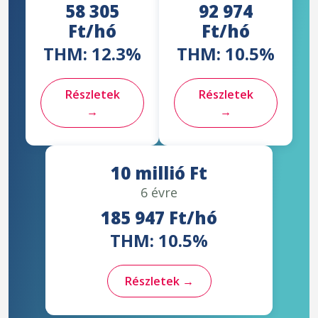
58 305
92 974
Ft/hó
Ft/hó
THM: 12.3%
THM: 10.5%
Részletek
Részletek
→
→
10 millió Ft
6 évre
185 947 Ft/hó
THM: 10.5%
Részletek →