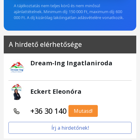
A tájékoztatás nem teljes körű és nem minősül
ajánlattételnek. Minimum díj: 150 000 Ft, maximum díj: 600
000 Ft. A díj kizárólag lakóingatlan adásvételére vonatkozik.
A hirdető elérhetősége
Dream-Ing Ingatlaniroda
Eckert Eleonóra
+36 30 140
Mutasd!
Írj a hirdetőnek!