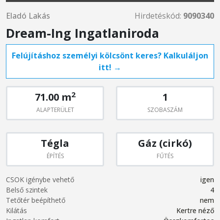
Eladó Lakás
Hirdetéskód:
9090340
Dream-Ing Ingatlaniroda
Felújításhoz személyi kölcsönt keres? Kalkuláljon
itt! →
2
71.00 m
1
ALAPTERÜLET
SZOBASZÁM
Tégla
Gáz (cirkó)
ÉPÍTÉS
FŰTÉS
CSOK igénybe vehető
igen
Belső szintek
4
Tetőtér beépíthető
nem
Kilátás
Kertre néző