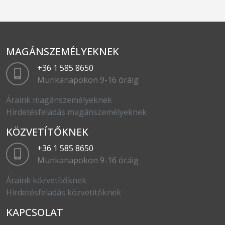
MAGÁNSZEMÉLYEKNEK
+36 1 585 8650
Munkanapokon 9-16 óráig
Áraink magánszemélyeknek
Hirdetésfeladás magánszemélyeknek
KÖZVETÍTŐKNEK
+36 1 585 8650
Munkanapokon 9-16 óráig
Áraink közvetítőknek
Hirdetésfeladás közvetítőknek
KAPCSOLAT