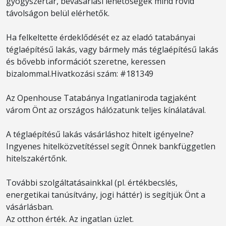
gyógyszertár, bevásárlási lehetőségek mind rövid
távolságon belül elérhetők.
Ha felkeltette érdeklődését ez az eladó tatabányai
téglaépítésű lakás, vagy bármely más téglaépítésű lakás
és bővebb információt szeretne, keressen
bizalommal.Hivatkozási szám: #181349
Az Openhouse Tatabánya Ingatlaniroda tagjaként
várom Önt az országos hálózatunk teljes kínálatával.
A téglaépítésű lakás vásárláshoz hitelt igényelne?
Ingyenes hitelközvetítéssel segít Önnek bankfüggetlen
hitelszakértőnk.
További szolgáltatásainkkal (pl. értékbecslés,
energetikai tanúsítvány, jogi háttér) is segítjük Önt a
vásárlásban.
Az otthon érték. Az ingatlan üzlet.