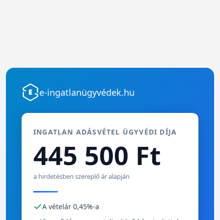
e-ingatlanügyvédek.hu
INGATLAN ADÁSVÉTEL ÜGYVÉDI DÍJA
445 500 Ft
a hirdetésben szereplő ár alapján
A vételár 0,45%-a