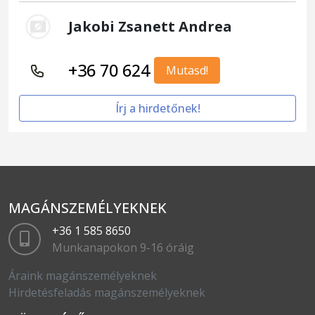
Jakobi Zsanett Andrea
+36 70 624
Mutasd!
Írj a hirdetőnek!
MAGÁNSZEMÉLYEKNEK
+36 1 585 8650
Munkanapokon 9-16 óráig
Áraink magánszemélyeknek
Hirdetésfeladás magánszemélyeknek