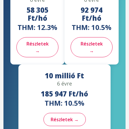
58 305
92 974
Ft/hó
Ft/hó
THM: 12.3%
THM: 10.5%
Részletek
Részletek
→
→
10 millió Ft
6 évre
185 947 Ft/hó
THM: 10.5%
Részletek →