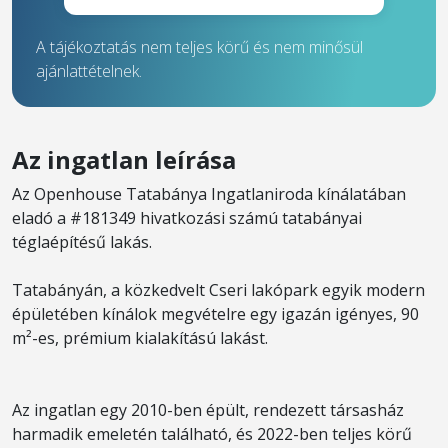
A tájékoztatás nem teljes körű és nem minősül
ajánlattételnek.
Az ingatlan leírása
Az Openhouse Tatabánya Ingatlaniroda kínálatában
eladó a #181349 hivatkozási számú tatabányai
téglaépítésű lakás.
Tatabányán, a közkedvelt Cseri lakópark egyik modern
épületében kínálok megvételre egy igazán igényes, 90
m²-es, prémium kialakítású lakást.
Az ingatlan egy 2010-ben épült, rendezett társasház
harmadik emeletén található, és 2022-ben teljes körű