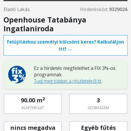
Eladó Lakás
Hirdetéskód:
9329026
Openhouse Tatabánya
Ingatlaniroda
Felújításhoz személyi kölcsönt keres? Kalkuláljon
itt! →
Ez a hirdetés megfelelhet a FIX 3%-os
programnak
.
Tudj meg többet a részletekről itt
.
2
90.00 m
3
ALAPTERÜLET
SZOBASZÁM
nincs megadva
Egyéb fűtés