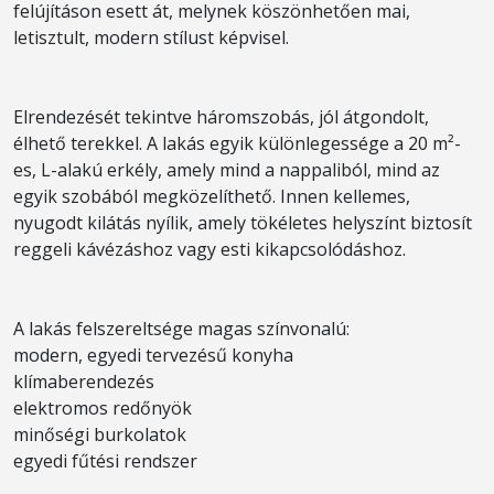
felújításon esett át, melynek köszönhetően mai,
letisztult, modern stílust képvisel.
Elrendezését tekintve háromszobás, jól átgondolt,
élhető terekkel. A lakás egyik különlegessége a 20 m²-
es, L-alakú erkély, amely mind a nappaliból, mind az
egyik szobából megközelíthető. Innen kellemes,
nyugodt kilátás nyílik, amely tökéletes helyszínt biztosít
reggeli kávézáshoz vagy esti kikapcsolódáshoz.
A lakás felszereltsége magas színvonalú:
modern, egyedi tervezésű konyha
klímaberendezés
elektromos redőnyök
minőségi burkolatok
egyedi fűtési rendszer