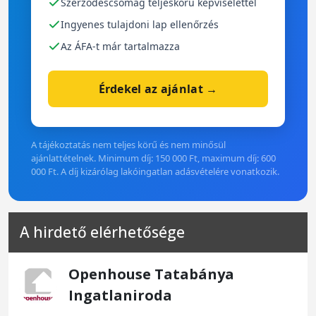
Szerződéscsomag teljeskörű képviselettel
Ingyenes tulajdoni lap ellenőrzés
Az ÁFA-t már tartalmazza
Érdekel az ajánlat →
A tájékoztatás nem teljes körű és nem minősül
ajánlattételnek. Minimum díj: 150 000 Ft, maximum díj: 600
000 Ft. A díj kizárólag lakóingatlan adásvételére vonatkozik.
A hirdető elérhetősége
Openhouse Tatabánya
Ingatlaniroda