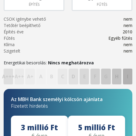
ÉPÍTÉS
FŰTÉS
CSOK igénybe vehető
nem
Tetőtér beépíthető
nem
Építés éve
2010
Fűtés
Egyéb fűtés
Klíma
nem
Szigetelt
nem
Energetikai besorolás:
Nincs meghatározva
A+++
A++
A+
A
B
C
D
E
F
G
H
I
Az MBH Bank személyi kölcsön ajánlata
Fizetett hirdetés
3 millió Ft
5 millió Ft
6 évre
6 évre