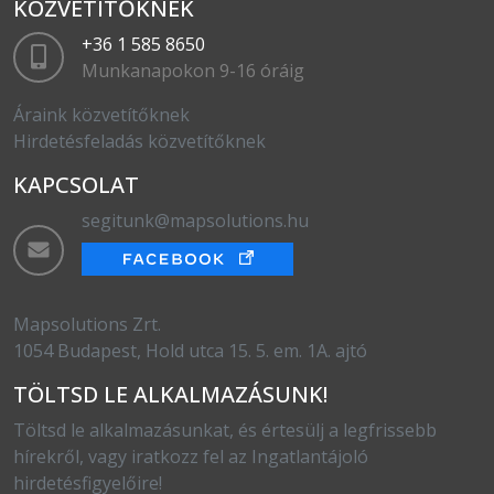
KÖZVETÍTŐKNEK
+36 1 585 8650
Munkanapokon 9-16 óráig
Áraink közvetítőknek
Hirdetésfeladás közvetítőknek
KAPCSOLAT
segitunk@mapsolutions.hu
Mapsolutions Zrt.
1054 Budapest, Hold utca 15. 5. em. 1A. ajtó
TÖLTSD LE ALKALMAZÁSUNK!
Töltsd le alkalmazásunkat, és értesülj a legfrissebb
hírekről, vagy iratkozz fel az Ingatlantájoló
hirdetésfigyelőire!