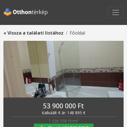
« Vissza a találati listához
Főoldal
53 900 000 Ft
Kalkulált € ár: 148 895 €
2
1 036 538 Ft/m