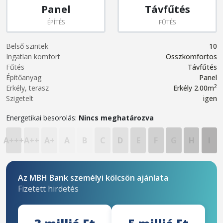
Panel
Távfűtés
ÉPÍTÉS
FŰTÉS
Belső szintek
10
Ingatlan komfort
Összkomfortos
Fűtés
Távfűtés
Építőanyag
Panel
2
Erkély, terasz
Erkély 2.00m
Szigetelt
igen
Energetikai besorolás:
Nincs meghatározva
A+++
A++
A+
A
B
C
D
E
F
G
H
I
Az MBH Bank személyi kölcsön ajánlata
Fizetett hirdetés