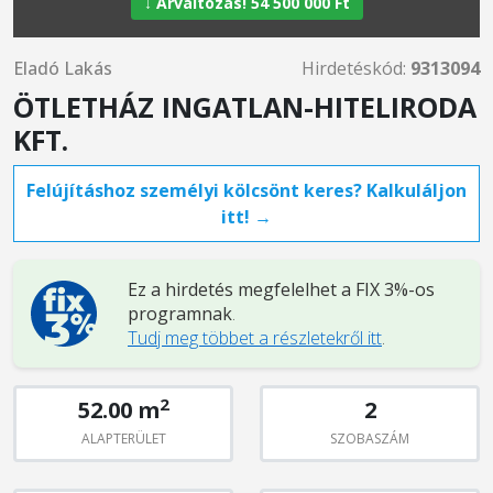
↓ Árváltozás! 54 500 000 Ft
Eladó Lakás
Hirdetéskód:
9313094
ÖTLETHÁZ INGATLAN-HITELIRODA
KFT.
Felújításhoz személyi kölcsönt keres? Kalkuláljon
itt! →
Ez a hirdetés megfelelhet a FIX 3%-os
programnak
.
Tudj meg többet a részletekről itt
.
2
52.00 m
2
ALAPTERÜLET
SZOBASZÁM