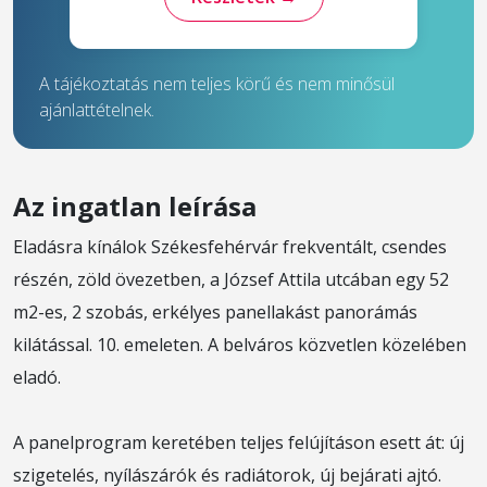
A tájékoztatás nem teljes körű és nem minősül
ajánlattételnek.
Az ingatlan leírása
Eladásra kínálok Székesfehérvár frekventált, csendes
részén, zöld övezetben, a József Attila utcában egy 52
m2-es, 2 szobás, erkélyes panellakást panorámás
kilátással. 10. emeleten. A belváros közvetlen közelében
eladó.
A panelprogram keretében teljes felújításon esett át: új
szigetelés, nyílászárók és radiátorok, új bejárati ajtó.