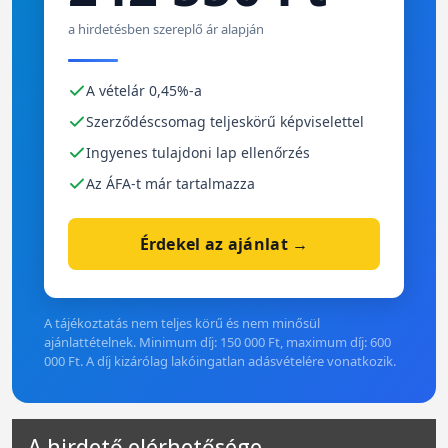
a hirdetésben szereplő ár alapján
A vételár 0,45%-a
Szerződéscsomag teljeskörű képviselettel
Ingyenes tulajdoni lap ellenőrzés
Az ÁFA-t már tartalmazza
Érdekel az ajánlat →
A tájékoztatás nem teljes körű és nem minősül
ajánlattételnek. Minimum díj: 150 000 Ft, maximum díj: 600
000 Ft. A díj kizárólag lakóingatlan adásvételére vonatkozik.
A hirdető elérhetősége