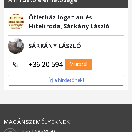
Ötletház Ingatlan és
Hiteliroda, Sárkány László
SÁRKÁNY LÁSZLÓ
+36 20 594
Mutasd!
Írj a hirdetőnek!
MAGÁNSZEMÉLYEKNEK
+36 1 585 8650