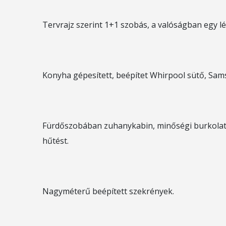
Tervrajz szerint 1+1 szobás, a valóságban egy lé
Konyha gépesített, beépítet Whirpool sütő, S
Fürdőszobában zuhanykabin, minőségi burkolato
hűtést.
Nagyméterű beépített szekrények.