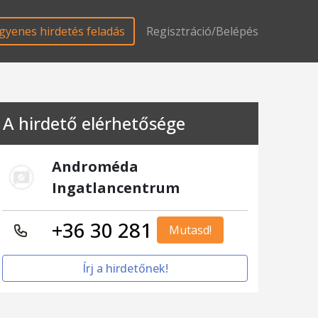
gyenes hirdetés feladás
Regisztráció/Belépés
A hirdető elérhetősége
Androméda
Ingatlancentrum
+36 30 281
Mutasd!
Írj a hirdetőnek!