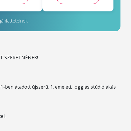
ánlattételnek.
ET SZERETNÉNEK!
-ben átadott újszerű. 1. emeleti, loggiás stúdiólakás
el.