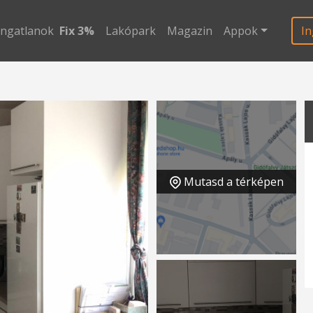
ingatlanok
Fix 3%
Lakópark
Magazin
Appok
In
Mutasd a térképen