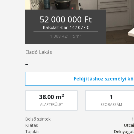
52 000 000 Ft
Kalkulált € ár: 142 077 €
2
1 368 421 Ft/m
Eladó Lakás
-
Felújításhoz személyi köl
2
38.00 m
1
ALAPTERÜLET
SZOBASZÁM
Belső szintek
1
Kilátás
Utcai
Tájolás
Délnyugat