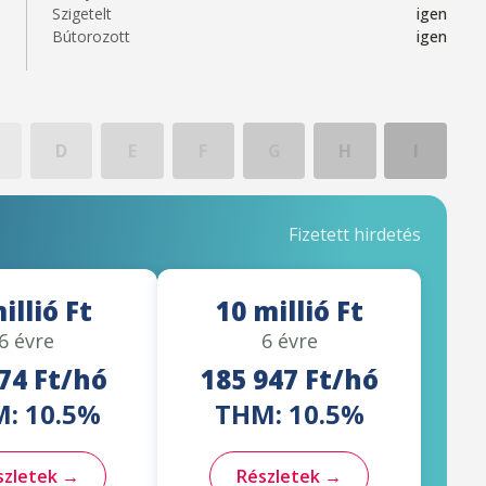
Szigetelt
igen
Bútorozott
igen
D
E
F
G
H
I
Fizetett hirdetés
illió Ft
10 millió Ft
6 évre
6 évre
74 Ft/hó
185 947 Ft/hó
: 10.5%
THM: 10.5%
szletek →
Részletek →