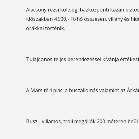
Alacsony rezsi költség: házközponti kazán biztosí
időszakban 4.500,- Ft/hó összesen, villany és h
órákkal történik.
Tulajdonos teljes berendezéssel kívánja értékesít
A Mars téri piac, a buszállomás valamint az Árk
Busz-, villamos, troli megállók 200 méteren beül 