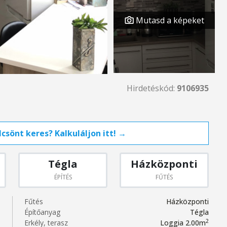
Mutasd a képeket
Hirdetéskód:
9106935
csönt keres? Kalkuláljon itt! →
Tégla
Házközponti
ÉPÍTÉS
FŰTÉS
Fűtés
Házközponti
Építőanyag
Tégla
2
Erkély, terasz
Loggia 2.00m