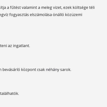
tja a fűtést valamint a meleg vizet, ezek költsége téli
idegvíz fogyasztás elszámolása önálló közüzemi
eni az ingatlant.
án bevásárló központ csak néhány sarok.
találhatók.