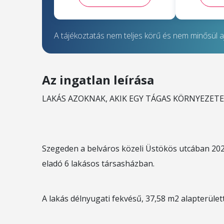
A tájékoztatás nem teljes körű és nem minősül aj
Az ingatlan leírása
LAKÁS AZOKNAK, AKIK EGY TÁGAS KÖRNYEZET
Szegeden a belváros közeli Üstökös utcában 2021
eladó 6 lakásos társasházban.
A lakás délnyugati fekvésű, 37,58 m2 alapterülett