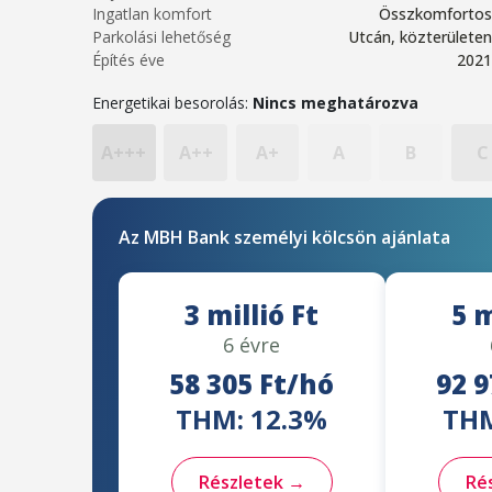
Ingatlan komfort
Összkomfortos
Parkolási lehetőség
Utcán, közterületen
Építés éve
2021
Energetikai besorolás:
Nincs meghatározva
A+++
A++
A+
A
B
C
Az MBH Bank személyi kölcsön ajánlata
3 millió Ft
5 m
6 évre
58 305 Ft/hó
92 9
THM: 12.3%
THM
Részletek →
Ré