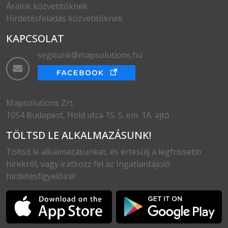
Áraink közvetítőknek
Hirdetésfeladás közvetítőknek
KAPCSOLAT
segitunk@mapsolutions.hu
Mapsolutions Zrt.
1054 Budapest, Hold utca 15. 5. em. 1A. ajtó
TÖLTSD LE ALKALMAZÁSUNK!
Töltsd le alkalmazásunkat, és értesülj a legfrissebb
hírekről, vagy iratkozz fel az Ingatlantájoló
hirdetésfigyelőire!