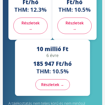
Ft/hó
Ft/hó
THM: 12.3%
THM: 10.5%
Részletek
Részletek
→
→
10 millió Ft
6 évre
185 947 Ft/hó
THM: 10.5%
Részletek →
A tájékoztatás nem teljes körű és nem minősül