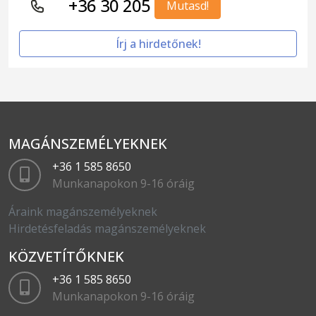
+36 30 205
Mutasd!
Írj a hirdetőnek!
MAGÁNSZEMÉLYEKNEK
+36 1 585 8650
Munkanapokon 9-16 óráig
Áraink magánszemélyeknek
Hirdetésfeladás magánszemélyeknek
KÖZVETÍTŐKNEK
+36 1 585 8650
Munkanapokon 9-16 óráig