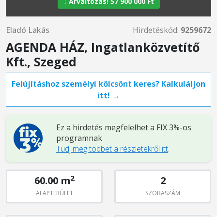
↓ Árváltozás! 57 900 000 Ft
Eladó Lakás
Hirdetéskód:
9259672
AGENDA HÁZ, Ingatlanközvetítő
Kft., Szeged
Felújításhoz személyi kölcsönt keres? Kalkuláljon
itt! →
Ez a hirdetés megfelelhet a FIX 3%-os
programnak
.
Tudj meg többet a részletekről itt
.
2
60.00 m
2
ALAPTERÜLET
SZOBASZÁM