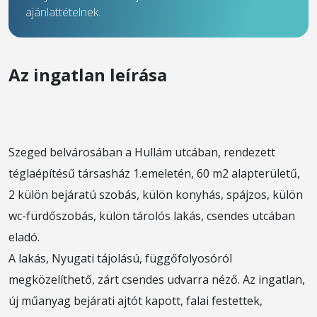
ajánlattételnek.
Az ingatlan leírása
Szeged belvárosában a Hullám utcában, rendezett
téglaépítésű társasház 1.emeletén, 60 m2 alapterületű,
2 külön bejáratú szobás, külön konyhás, spájzos, külön
wc-fürdőszobás, külön tárolós lakás, csendes utcában
eladó.
A lakás, Nyugati tájolású, függőfolyosóról
megközelíthető, zárt csendes udvarra néző. Az ingatlan,
új műanyag bejárati ajtót kapott, falai festettek,