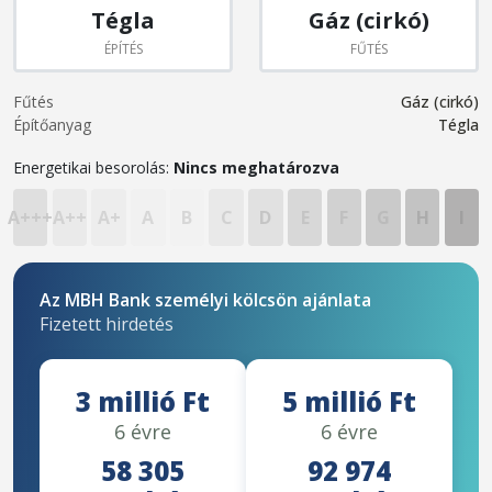
Tégla
Gáz (cirkó)
ÉPÍTÉS
FŰTÉS
Fűtés
Gáz (cirkó)
Építőanyag
Tégla
Energetikai besorolás:
Nincs meghatározva
A+++
A++
A+
A
B
C
D
E
F
G
H
I
Az MBH Bank személyi kölcsön ajánlata
Fizetett hirdetés
3 millió Ft
5 millió Ft
6 évre
6 évre
58 305
92 974