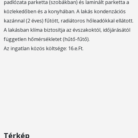
padlózata parketta (szobákban) és laminált parketta a
közlekedőben és a konyhában. A lakás kondenzációs
kazánnal (2 éves) fűtött, radiátoros hőleadókkal ellátott.
A lakásban klíma biztosítja az évszakoktól, időjárásától
független hőmérsékletet (hűtő-fűtő).
Az ingatlan közös költsége: 16.e.Ft.
Térkép